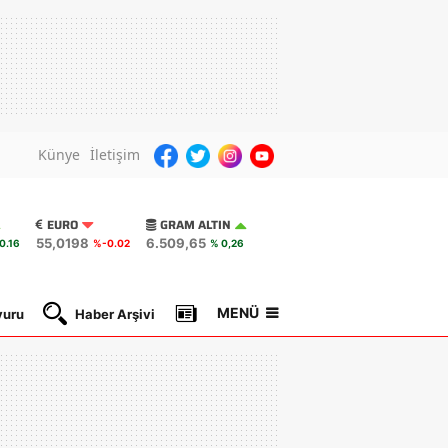
Künye
İletişim
EURO
GRAM ALTIN
55,0198
6.509,65
0.16
%-0.02
% 0,26
MENÜ
yuru
Haber Arşivi
Gazete Manşetleri
Nöbetçi Ec