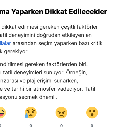
lama Yaparken Dikkat Edilecekler
Yozgat
Zonguldak
n dikkat edilmesi gereken çeşitli faktörler
Aksaray
tatil deneyimini doğrudan etkileyen en
llalar
arasından seçim yaparken bazı kritik
Bayburt
k gerekiyor.
Karaman
ndirilmesi gereken faktörlerden biri.
Kırıkkale
klı tatil deneyimleri sunuyor. Örneğin,
anzarası ve plaj erişimi sunarken,
Batman
e ve tarihi bir atmosfer vadediyor. Tatil
Şırnak
okasyonu seçmek önemli.
Bartın
Ardahan
0
0
0
0
Iğdır