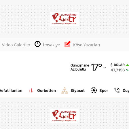
Adana
Adıyaman
Afyonkarahisar
Video Galeriler
İmsakiye
Köşe Yazarları
Ağrı
17
°
Amasya
DOLAR
Gümüşhane
Az bulutlu
47,7156
%
Ankara
Antalya
Vefat İlanları
Gurbetten
Siyaset
Spor
Du
Artvin
Aydın
Balıkesir