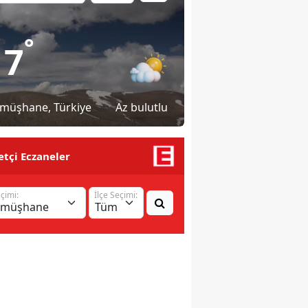
°
17
müşhane
, Türkiye
Az bulutlu
tçi Eczaneler
eçimi:
İlçe Seçimi: