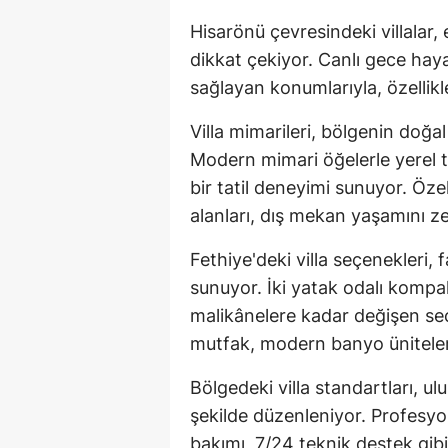
Hisarönü çevresindeki villalar, 
dikkat çekiyor. Canlı gece haya
sağlayan konumlarıyla, özellikle
Villa mimarileri, bölgenin doğa
Modern mimari öğelerle yerel ta
bir tatil deneyimi sunuyor. Öz
alanları, dış mekan yaşamını ze
Fethiye'deki villa seçenekleri, 
sunuyor. İki yatak odalı kompakt
malikânelere kadar değişen seç
mutfak, modern banyo üniteleri
Bölgedeki villa standartları, ulu
şekilde düzenleniyor. Profesyo
bakımı, 7/24 teknik destek gib