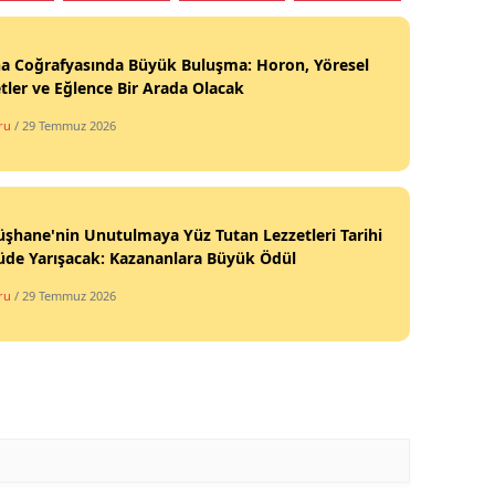
Yalova
na Coğrafyasında Büyük Buluşma: Horon, Yöresel
tler ve Eğlence Bir Arada Olacak
Karabük
ru
/ 29 Temmuz 2026
Kilis
Osmaniye
Düzce
hane'nin Unutulmaya Yüz Tutan Lezzetleri Tarihi
üde Yarışacak: Kazananlara Büyük Ödül
ru
/ 29 Temmuz 2026