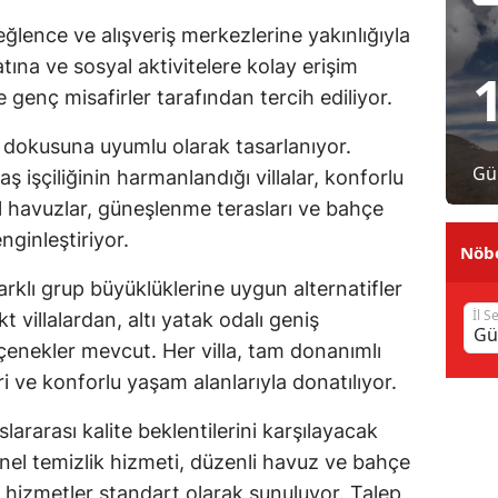
Malatya
eğlence ve alışveriş merkezlerine yakınlığıyla
tına ve sosyal aktivitelere kolay erişim
Manisa
 genç misafirler tarafından tercih ediliyor.
Kahramanmaraş
l dokusuna uyumlu olarak tasarlanıyor.
Mardin
Gü
ş işçiliğinin harmanlandığı villalar, konforlu
el havuzlar, güneşlenme terasları ve bahçe
Muğla
nginleştiriyor.
Nöbe
Muş
farklı grup büyüklüklerine uygun alternatifler
Nevşehir
İl S
 villalardan, altı yatak odalı geniş
enekler mevcut. Her villa, tam donanımlı
Niğde
 ve konforlu yaşam alanlarıyla donatılıyor.
Ordu
slararası kalite beklentilerini karşılayacak
Rize
nel temizlik hizmeti, düzenli havuz ve bahçe
Sakarya
i hizmetler standart olarak sunuluyor. Talep