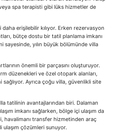
 veya spa terapisti gibi lüks hizmetler de
Samsun
Siirt
ni daha erişilebilir kılıyor. Erken rezervasyon
Sinop
tları, bütçe dostu bir tatil planlama imkanı
imi sayesinde, yılın büyük bölümünde villa
Sivas
Tekirdağ
artlarının önemli bir parçasını oluşturuyor.
Tokat
arm düzenekleri ve özel otopark alanları,
ağlıyor. Ayrıca çoğu villa, güvenlikli site
Trabzon
Tunceli
lla tatilinin avantajlarından biri. Dalaman
Şanlıurfa
ulaşım imkanı sağlarken, bölge içi ulaşım da
Uşak
ri, havalimanı transfer hizmetinden araç
li ulaşım çözümleri sunuyor.
Van