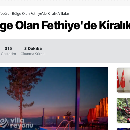
Bilecik
opüler Bölge Olan Fethiye'de Kiralık Villalar
Bingöl
e Olan Fethiye'de Kiralık
Bitlis
Bolu
315
3 Dakika
Burdur
Gösterim
Okunma Süresi
Bursa
Çanakkale
Çankırı
Çorum
Denizli
Diyarbakır