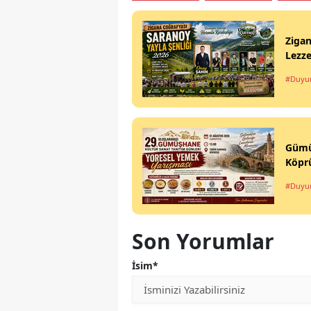
Ziga
Lezze
#Duyu
Gümüş
Köpr
#Duyu
Son Yorumlar
İsim*