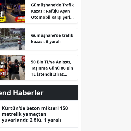
Gümüşhane'de Trafik
Kazası: Refüjü Aşan
Otomobil Karşı Şeride
Geçti
Gümüşhane’de trafik
kazası: 6 yaralı
r
50 Bin TL'ye Anlaştı,
Taşınma Günü 80 Bin
TL İstendi! İtiraz
Edince Ortalık Karıştı
end Haberler
Kürtün'de beton mikseri 150
metrelik yamaçtan
yuvarlandı: 2 ölü, 1 yaralı