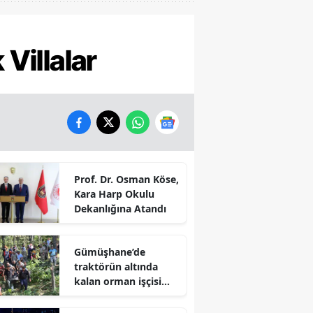
 Villalar
Prof. Dr. Osman Köse,
Kara Harp Okulu
Dekanlığına Atandı
Gümüşhane’de
traktörün altında
kalan orman işçisi
hayatını kaybetti