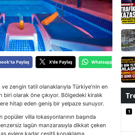
Edirne
Elazığ
Erzincan
Erzurum
Eskişehir
book'ta Paylaş
X'de Paylaş
Whatsapp'tan Gönde
Gaziantep
Giresun
i ve zengin tatil olanaklarıyla Türkiye'nin en
Tr
Gümüşhane
 biri olarak öne çıkıyor. Bölgedeki kiralık
tilere hitap eden geniş bir yelpaze sunuyor.
Hakkari
1
n popüler villa lokasyonlarının başında
Hatay
 benzersiz lagün manzarasıyla dikkat çeken
Isparta
 taş evlere kadar çeşitli konaklama