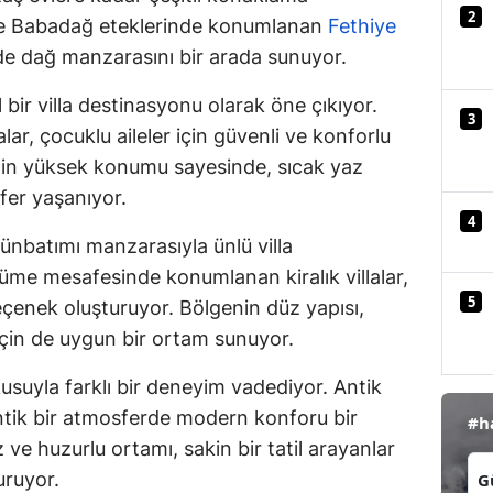
2
kle Babadağ eteklerinde konumlanan
Fethiye
Mersin
e dağ manzarasını bir arada sunuyor.
İstanbul
l bir villa destinasyonu olarak öne çıkıyor.
3
İzmir
alar, çocuklu aileler için güvenli ve konforlu
Kars
genin yüksek konumu sayesinde, sıcak yaz
fer yaşanıyor.
Kastamonu
4
ünbatımı manzarasıyla ünlü villa
Kayseri
rüme mesafesinde konumlanan kiralık villalar,
Kırklareli
5
 seçenek oluşturuyor. Bölgenin düz yapısı,
i için de uygun bir ortam sunuyor.
Kırşehir
okusuyla farklı bir deneyim vadediyor. Antik
Kocaeli
tantik bir atmosferde modern konforu bir
#h
Konya
 ve huzurlu ortamı, sakin bir tatil arayanlar
İl:
uruyor.
Kütahya