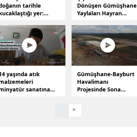
doğanın tarihle
Dönüşen Gümüşhane
Mersin
kucaklaştığı yer:
Yaylaları Hayran
Santa Vadisinde
Bıraktı
İstanbul
görsel şölen
İzmir
yaşanıyor
Kars
Kastamonu
Kayseri
14 yaşında atık
Gümüşhane-Bayburt
malzemeleri
Havalimanı
Kırklareli
minyatür sanatına
Projesinde Sona
dönüştürüyor
Gelindi: Valiler
Kırşehir
Sahada İnceleme
Kocaeli
>
Yaptı
Konya
Kütahya