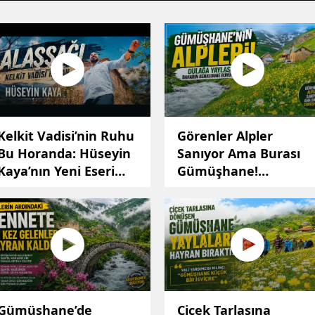
Edirne
Elazığ
Erzincan
Erzurum
Eskişehir
Kelkit Vadisi’nin Ruhu
Görenler Alpler
Bu Horanda: Hüseyin
Sanıyor Ama Burası
Gaziantep
Kaya’nın Yeni Eseri
Gümüşhane!
Çıktı
Gümüşhane'deki O
Giresun
Yayla Ziyaretçilerini
Gümüşhane
Büyülüyor
Hakkari
Hatay
Isparta
Gümüşhane’de
Çiçek Tarlasına