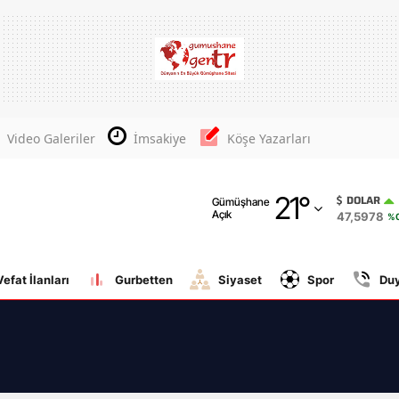
Adana
Adıyaman
Afyonkarahisar
Video Galeriler
İmsakiye
Köşe Yazarları
Ağrı
21
°
Amasya
DOLAR
Gümüşhane
Açık
47,5978
%0
Ankara
Antalya
Vefat İlanları
Gurbetten
Siyaset
Spor
Du
Artvin
Aydın
Balıkesir