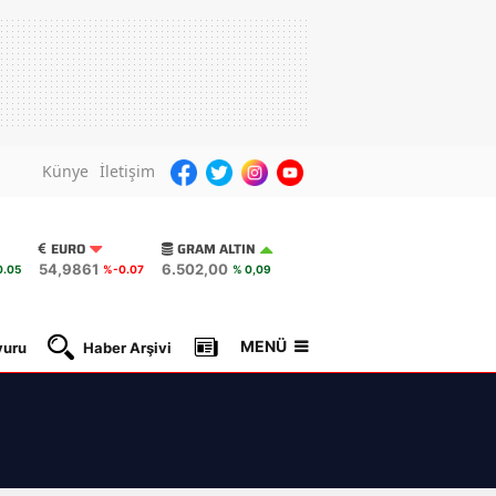
Künye
İletişim
EURO
GRAM ALTIN
54,9861
6.502,00
.05
%-0.07
% 0,09
MENÜ
yuru
Haber Arşivi
Gazete Manşetleri
Nöbetçi Ec