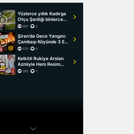
Yüzlerce yıllık Kadırga
Otçu Şenliği binlerce
kişiyi buluşturdu
857
2
Şiran’da Gece Yangını:
Çambaşı Köyünde 3 Ev
Hasar Gördü
573
0
Kelkitli Rukiye Arslan
Azmiyle Hem Resim
Hem Edebiyat
283
1
Dünyasına Damga
Vurdu