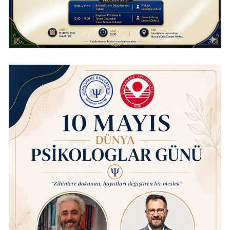
Yozgat
Zonguldak
Aksaray
Bayburt
Karaman
Kırıkkale
Batman
Şırnak
Bartın
Ardahan
Iğdır