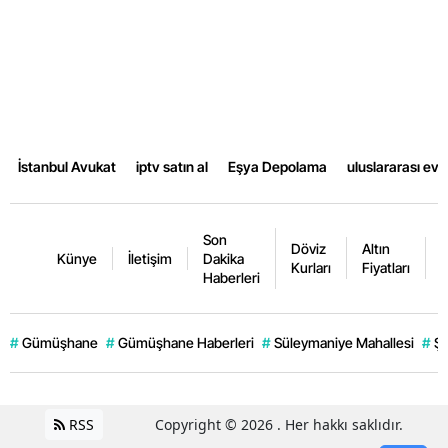
İstanbul Avukat
iptv satın al
Eşya Depolama
uluslararası ev
Son
Döviz
Altın
K
Künye
İletişim
Dakika
Kurları
Fiyatları
F
Haberleri
#
Gümüşhane
#
Gümüşhane Haberleri
#
Süleymaniye Mahallesi
#
Şi
RSS
Copyright © 2026 . Her hakkı saklıdır.