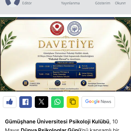
Editör
Yayınlanma
Gösterim
Okunma S
Edirne
Elazığ
Erzincan
Erzurum
Eskişehir
Gaziantep
Giresun
Gümüşhane
Hakkari
Hatay
Gümüşhane Üniversitesi
Psikoloji Kulübü
, 10
Isparta
Mayıs
Dünya Psikologlar Günü
’nü kapsamlı bir