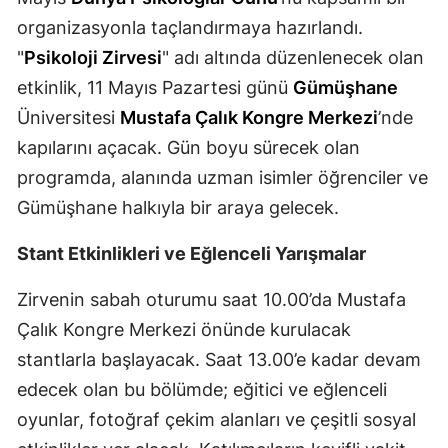
organizasyonla taçlandırmaya hazırlandı.
Mersin
"
Psikoloji Zirvesi
" adı altında düzenlenecek olan
İstanbul
etkinlik, 11 Mayıs Pazartesi günü
Gümüşhane
İzmir
Üniversitesi
Mustafa Çalık Kongre Merkezi
’nde
kapılarını açacak. Gün boyu sürecek olan
Kars
programda, alanında uzman isimler öğrenciler ve
Kastamonu
Gümüşhane halkıyla bir araya gelecek.
Kayseri
Stant Etkinlikleri ve Eğlenceli Yarışmalar
Kırklareli
Zirvenin sabah oturumu saat 10.00’da Mustafa
Kırşehir
Çalık Kongre Merkezi önünde kurulacak
Kocaeli
stantlarla başlayacak. Saat 13.00’e kadar devam
edecek olan bu bölümde; eğitici ve eğlenceli
Konya
oyunlar, fotoğraf çekim alanları ve çeşitli sosyal
Kütahya