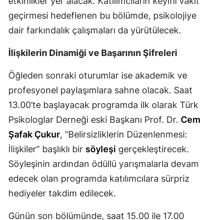
etkinlikler yer alacak. Katılımcıların keyifli vakit
geçirmesi hedeflenen bu bölümde, psikolojiye
Malatya
dair farkındalık çalışmaları da yürütülecek.
Manisa
İlişkilerin Dinamiği ve Başarının Şifreleri
Kahramanmaraş
Öğleden sonraki oturumlar ise akademik ve
Mardin
profesyonel paylaşımlara sahne olacak. Saat
Muğla
13.00’te başlayacak programda ilk olarak Türk
Muş
Psikologlar Derneği eski Başkanı Prof. Dr.
Cem
Şafak Çukur
, “Belirsizliklerin Düzenlenmesi:
Nevşehir
İlişkiler” başlıklı bir
söyleşi
gerçekleştirecek.
Niğde
Söyleşinin ardından ödüllü yarışmalarla devam
Ordu
edecek olan programda katılımcılara sürpriz
hediyeler takdim edilecek.
Rize
Günün son bölümünde, saat 15.00 ile 17.00
Sakarya