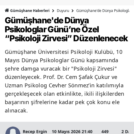
Bilecik
Duyuru
Gümüşhane'de Dünya Psikologlar Gü
Gümüşhane Haberleri
Gümüşhane'de Dünya
Bingöl
Psikologlar Günü’ne Özel
Bitlis
“Psikoloji Zirvesi” Düzenlenecek
Bolu
Gümüşhane Üniversitesi Psikoloji Kulübü, 10
Burdur
Mayıs Dünya Psikologlar Günü kapsamında
Bursa
şehre damga vuracak bir "Psikoloji Zirvesi"
düzenleyecek. Prof. Dr. Cem Şafak Çukur ve
Çanakkale
Uzman Psikolog Cevher Sönmez’in katılımıyla
Çankırı
gerçekleşecek olan etkinlikte, ikili ilişkilerden
başarının şifrelerine kadar pek çok konu ele
Çorum
alınacak.
Denizli
Diyarbakır
Recep Ergin
10 Mayıs 2026 21:40
449
2 Dak