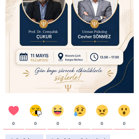
Yalova
Karabük
Kilis
Osmaniye
Düzce
0
0
0
0
0
0