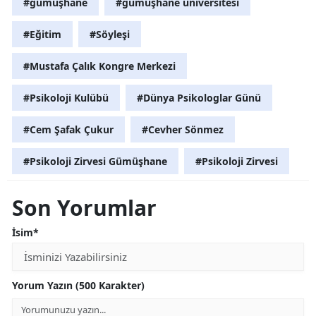
#gümüşhane
#gümüşhane üniversitesi
#Eğitim
#Söyleşi
#Mustafa Çalık Kongre Merkezi
#Psikoloji Kulübü
#Dünya Psikologlar Günü
#Cem Şafak Çukur
#Cevher Sönmez
#Psikoloji Zirvesi Gümüşhane
#Psikoloji Zirvesi
Son Yorumlar
İsim*
Yorum Yazın (500 Karakter)