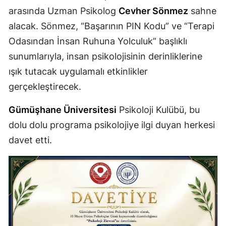
arasında Uzman Psikolog
Cevher Sönmez
sahne
Samsun
alacak. Sönmez, “Başarının PIN Kodu” ve “Terapi
Siirt
Odasından İnsan Ruhuna Yolculuk” başlıklı
sunumlarıyla, insan psikolojisinin derinliklerine
Sinop
ışık tutacak uygulamalı etkinlikler
Sivas
gerçekleştirecek.
Tekirdağ
Gümüşhane Üniversitesi
Psikoloji Kulübü, bu
Tokat
dolu dolu programa psikolojiye ilgi duyan herkesi
davet etti.
Trabzon
Tunceli
Şanlıurfa
Uşak
Van