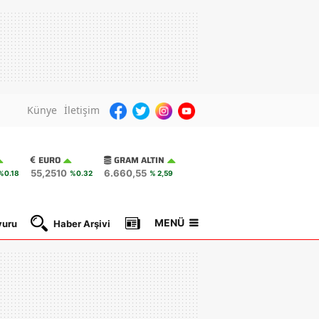
Künye
İletişim
EURO
GRAM ALTIN
55,2510
6.660,55
%0.18
%0.32
% 2,59
MENÜ
yuru
Haber Arşivi
Gazete Manşetleri
Nöbetçi Ec