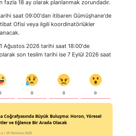
en fazla 18 ay olarak planlanmak zorundadır.
Yozgat
arihi saat 09:00'dan itibaren Gümüşhane'de
Zonguldak
at Ofisi veya ilgili koordinatörlükler
lanacak.
Aksaray
1 Ağustos 2026 tarihi saat 18:00'de
Bayburt
 olarak son teslim tarihi ise 7 Eylül 2026 saat
Karaman
Kırıkkale
Batman
0
0
0
0
Şırnak
Bartın
na Coğrafyasında Büyük Buluşma: Horon, Yöresel
tler ve Eğlence Bir Arada Olacak
Ardahan
ru
/ 29 Temmuz 2026
Iğdır