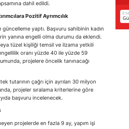
apsamına dahil edildi.
Samsun
İl S
ırımcılara Pozitif Ayrımcılık
Siirt
e güncelleme yaptı. Başvuru sahibinin kadın
Sinop
erin yanına engelli olma durumu da eklendi.
a tüzel kişiliği temsil ve ilzama yetkili
Sivas
engellilik oranı yüzde 40 ile yüzde 59
Tekirdağ
urumunda, projelere öncelik tanınacağı
Tokat
Trabzon
ek tutarının çağrı için ayrılan 30 milyon
da, projeler sıralama kriterlerine göre
Tunceli
sayıda başvuru incelenecek.
Şanlıurfa
6
Uşak
meyen projelerde en fazla 9 ay, yapım işi
Van