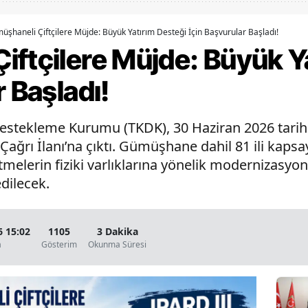
Bilecik
üşhaneli Çiftçilere Müjde: Büyük Yatırım Desteği İçin Başvurular Başladı!
Bingöl
iftçilere Müjde: Büyük Y
Bitlis
r Başladı!
Bolu
estekleme Kurumu (TKDK), 30 Haziran 2026 tarihi 
Burdur
ağrı İlanı’na çıktı. Gümüşhane dahil 81 ili kapsa
Bursa
melerin fiziki varlıklarına yönelik modernizasyon 
dilecek.
Çanakkale
Çankırı
6 15:02
1105
3 Dakika
Çorum
a
Gösterim
Okunma Süresi
Denizli
Diyarbakır