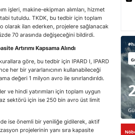
Malatya
ım işleri, makine-ekipman alımları, hizmet
tabi tutuldu. TKDK, bu tedbir için toplam
Manisa
o olarak ilan ederken, projelere sağlanacak
Kahramanmaraş
zde 70 arasında değişeceğini bildirdi.
#h
Mardin
site Artırımı Kapsama Alındı
İl:
Muğla
urallara göre, bu tedbir için IPARD I, IPARD
nce her bir yararlanıcının kullanabileceği
Muş
değeri 1 milyon avro ile sınırlandırıldı.
Nevşehir
ler ve hindi yatırımları için toplam uygun
Niğde
z sektörü için ise 250 bin avro üst limit
Ordu
Gü
Rize
ise önemli bir yeniliğe gidilerek, aktif
zasyon projelerinin yanı sıra kapasite
Nöbe
Sakarya