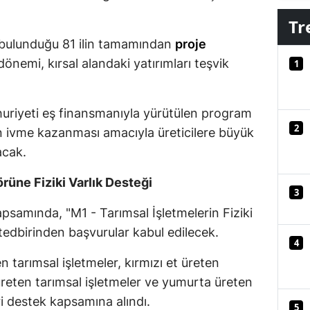
Mersin
Tr
a bulunduğu 81 ilin tamamından
proje
İstanbul
önemi, kırsal alandaki yatırımları teşvik
1
İzmir
Kars
riyeti eş finansmanıyla yürütülen program
2
n ivme kazanması amacıyla üreticilere büyük
Kastamonu
acak.
Kayseri
rüne Fiziki Varlık Desteği
Kırklareli
3
apsamında, "M1 - Tarımsal İşletmelerin Fiziki
Kırşehir
" tedbirinden başvurular kabul edilecek.
4
Kocaeli
tarımsal işletmeler, kırmızı et üreten
Konya
i üreten tarımsal işletmeler ve yumurta üreten
ri destek kapsamına alındı.
Kütahya
5