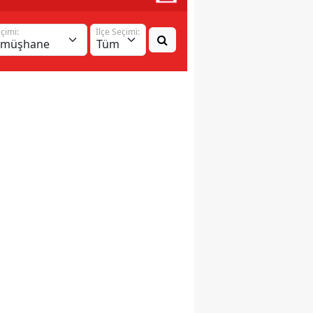
eçimi:
İlçe Seçimi: