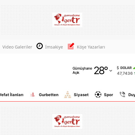
Adana
Adıyaman
Afyonkarahisar
Video Galeriler
İmsakiye
Köşe Yazarları
Ağrı
28
°
Amasya
DOLAR
Gümüşhane
Açık
47,7436
Ankara
Antalya
Vefat İlanları
Gurbetten
Siyaset
Spor
Du
Artvin
Aydın
Balıkesir