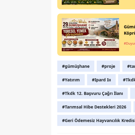
Gümüş
Köpr
#Duyu
#gümüşhane
#proje
#ta
#Yatırım
#Ipard Iıı
#Tkd
#Tkdk 12. Başvuru Çağrı İlanı
#Tarımsal Hibe Destekleri 2026
#Geri Ödemesiz Hayvancılık Kredis