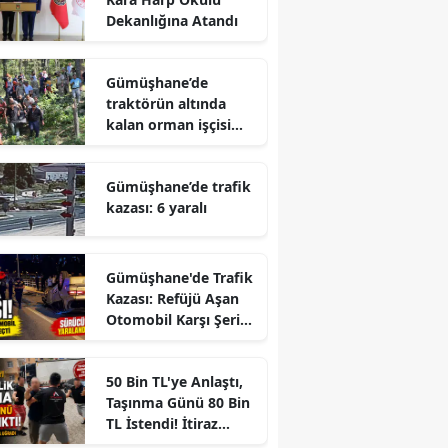
Dekanlığına Atandı
Gümüşhane’de
traktörün altında
kalan orman işçisi
hayatını kaybetti
Gümüşhane’de trafik
kazası: 6 yaralı
Gümüşhane'de Trafik
Kazası: Refüjü Aşan
Otomobil Karşı Şeride
Geçti
r
50 Bin TL'ye Anlaştı,
Taşınma Günü 80 Bin
TL İstendi! İtiraz
Edince Ortalık Karıştı