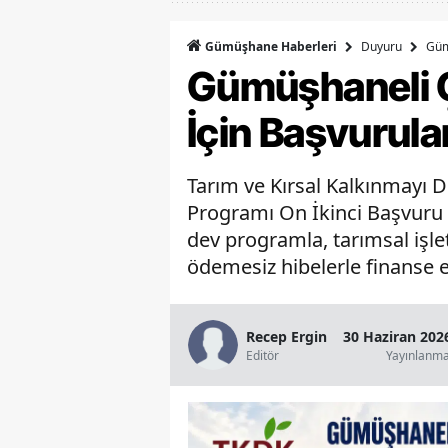
Duyuru
Güm
Gümüşhane Haberleri
Gümüşhaneli Ç
İçin Başvurula
Tarım ve Kırsal Kalkınmayı D
Programı On İkinci Başvuru Ç
dev programla, tarımsal işlet
ödemesiz hibelerle finanse e
Recep Ergin
30 Haziran 202
Editör
Yayınlanm