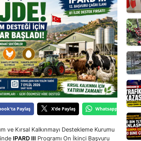
Edirne
Elazığ
Erzincan
Erzurum
Eskişehir
Gaziantep
Giresun
Gümüşhane
book'ta Paylaş
X'de Paylaş
Whatsapp'tan Gönde
Hakkari
Hatay
ım ve Kırsal Kalkınmayı Destekleme Kurumu
Isparta
hinde
IPARD III
Programı On İkinci Başvuru