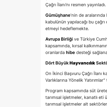
Çağrı İlanı’nı resmen yayınladı.
Gümüşhane
'nin de aralarınd
kabulünün yapılacağı bu çağrı d
etmeyi hedeflemekte.
Avrupa Birliği
ve Türkiye Cumhu
kapsamında, kırsal kalkınmanı
oranlarda
hibe
desteği sağlan
Dört Büyük
Hayvancılık
Sektö
On İkinci Başvuru Çağrı İlanı k
Varlıklarına Yönelik Yatırımlar
Program kapsamında süt üreten 
tarımsal işletmeler, kanatlı et
tarımsal işletmeler alt sektörle