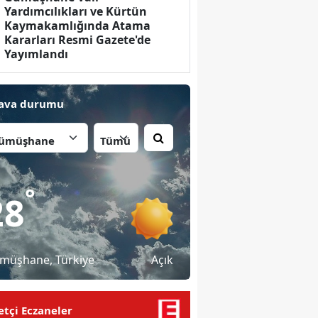
Yardımcılıkları ve Kürtün
Kaymakamlığında Atama
Kararları Resmi Gazete'de
Yayımlandı
ava durumu
İlçe:
°
28
müşhane
, Türkiye
Açık
tçi Eczaneler