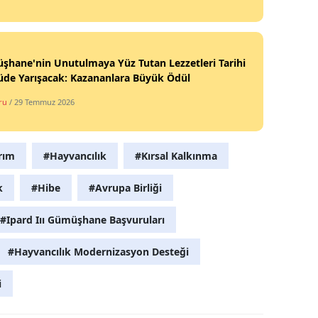
Yalova
Karabük
hane'nin Unutulmaya Yüz Tutan Lezzetleri Tarihi
üde Yarışacak: Kazananlara Büyük Ödül
Kilis
ru
/ 29 Temmuz 2026
Osmaniye
Düzce
rım
#Hayvancılık
#Kırsal Kalkınma
k
#Hibe
#Avrupa Birliği
#Ipard Iıı Gümüşhane Başvuruları
#Hayvancılık Modernizasyon Desteği
i