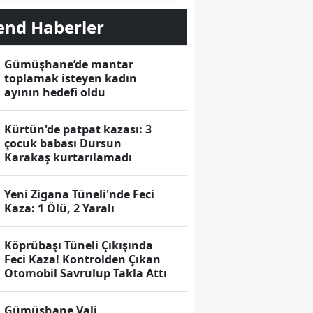
end Haberler
Gümüşhane’de mantar
toplamak isteyen kadın
ayının hedefi oldu
Kürtün'de patpat kazası: 3
çocuk babası Dursun
Karakaş kurtarılamadı
Yeni Zigana Tüneli'nde Feci
Kaza: 1 Ölü, 2 Yaralı
Köprübaşı Tüneli Çıkışında
Feci Kaza! Kontrolden Çıkan
Otomobil Savrulup Takla Attı
Gümüşhane Vali