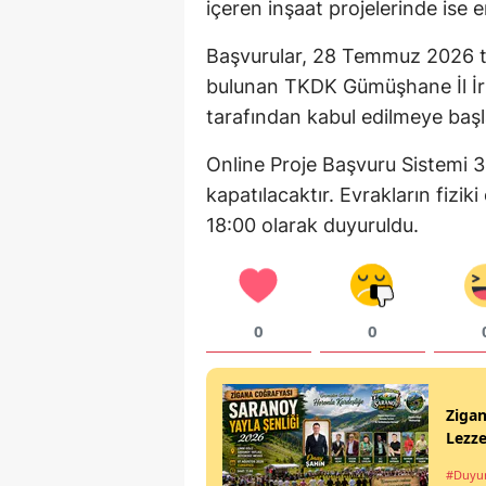
içeren inşaat projelerinde ise 
Başvurular, 28 Temmuz 2026 t
bulunan TKDK Gümüşhane İl İrtib
tarafından kabul edilmeye baş
Online Proje Başvuru Sistemi 3
kapatılacaktır. Evrakların fiziki
18:00 olarak duyuruldu.
0
0
Ziga
Lezze
#Duyu