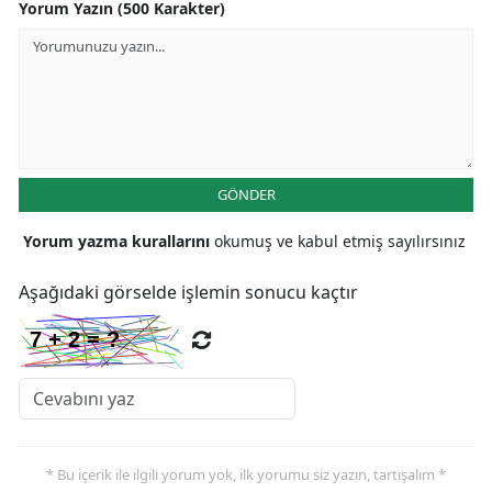
Yorum Yazın (500 Karakter)
Yozgat
Zonguldak
Aksaray
Bayburt
GÖNDER
Karaman
Yorum yazma kurallarını
okumuş ve kabul etmiş sayılırsınız
Kırıkkale
Aşağıdaki görselde işlemin sonucu kaçtır
Batman
Şırnak
Bartın
Ardahan
* Bu içerik ile ilgili yorum yok, ilk yorumu siz yazın, tartışalım *
Iğdır