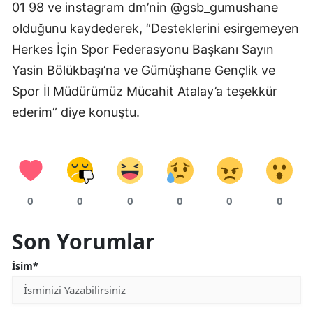
01 98 ve instagram dm’nin @gsb_gumushane
Samsun
olduğunu kaydederek, “Desteklerini esirgemeyen
Herkes İçin Spor Federasyonu Başkanı Sayın
Siirt
Yasin Bölükbaşı’na ve Gümüşhane Gençlik ve
Sinop
Spor İl Müdürümüz Mücahit Atalay’a teşekkür
Sivas
ederim” diye konuştu.
Tekirdağ
Tokat
Trabzon
0
0
0
0
0
0
Tunceli
Son Yorumlar
Şanlıurfa
İsim*
Uşak
Van