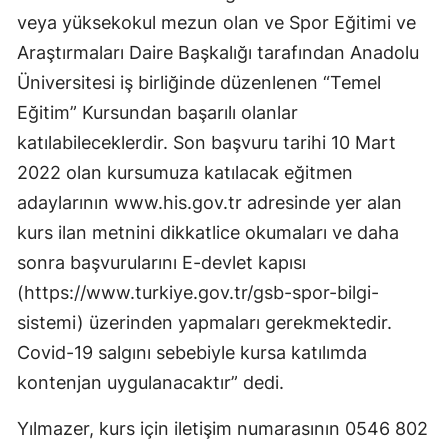
veya yüksekokul mezun olan ve Spor Eğitimi ve
Malatya
Araştırmaları Daire Başkalığı tarafından Anadolu
Manisa
Üniversitesi iş birliğinde düzenlenen “Temel
Eğitim” Kursundan başarılı olanlar
Kahramanmaraş
katılabileceklerdir. Son başvuru tarihi 10 Mart
Mardin
2022 olan kursumuza katılacak eğitmen
Muğla
adaylarının www.his.gov.tr adresinde yer alan
kurs ilan metnini dikkatlice okumaları ve daha
Muş
sonra başvurularını E-devlet kapısı
Nevşehir
(https://www.turkiye.gov.tr/gsb-spor-bilgi-
Niğde
sistemi) üzerinden yapmaları gerekmektedir.
Covid-19 salgını sebebiyle kursa katılımda
Ordu
kontenjan uygulanacaktır” dedi.
Rize
Yılmazer, kurs için iletişim numarasının 0546 802
Sakarya