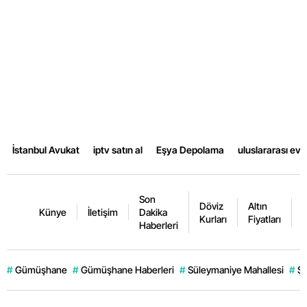
Yalova
Karabük
Kilis
Osmaniye
Düzce
İstanbul Avukat
iptv satın al
Eşya Depolama
uluslararası ev
Son
Döviz
Altın
K
Künye
İletişim
Dakika
Kurları
Fiyatları
F
Haberleri
#
Gümüşhane
#
Gümüşhane Haberleri
#
Süleymaniye Mahallesi
#
Şi