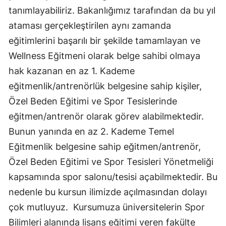
tanımlayabiliriz. Bakanlığımız tarafından da bu yıl
Mersin
ataması gerçekleştirilen aynı zamanda
İstanbul
eğitimlerini başarılı bir şekilde tamamlayan ve
İzmir
Wellness Eğitmeni olarak belge sahibi olmaya
hak kazanan en az 1. Kademe
Kars
eğitmenlik/antrenörlük belgesine sahip kişiler,
Kastamonu
Özel Beden Eğitimi ve Spor Tesislerinde
eğitmen/antrenör olarak görev alabilmektedir.
Kayseri
Bunun yanında en az 2. Kademe Temel
Kırklareli
Eğitmenlik belgesine sahip eğitmen/antrenör,
Kırşehir
Özel Beden Eğitimi ve Spor Tesisleri Yönetmeliği
kapsamında spor salonu/tesisi açabilmektedir. Bu
Kocaeli
nedenle bu kursun ilimizde açılmasından dolayı
Konya
çok mutluyuz. Kursumuza üniversitelerin Spor
Kütahya
Bilimleri alanında lisans eğitimi veren fakülte