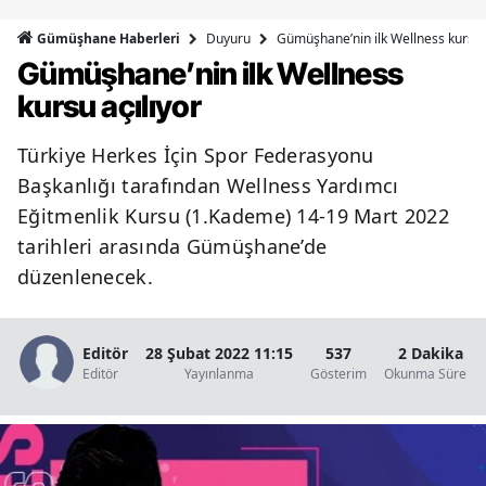
Bilecik
Duyuru
Gümüşhane’nin ilk Wellness kursu a
Gümüşhane Haberleri
Gümüşhane’nin ilk Wellness
Bingöl
kursu açılıyor
Bitlis
Türkiye Herkes İçin Spor Federasyonu
Bolu
Başkanlığı tarafından Wellness Yardımcı
Burdur
Eğitmenlik Kursu (1.Kademe) 14-19 Mart 2022
tarihleri arasında Gümüşhane’de
Bursa
düzenlenecek.
Çanakkale
Çankırı
Editör
28 Şubat 2022 11:15
537
2 Dakika
Editör
Yayınlanma
Gösterim
Okunma Süresi
Çorum
Denizli
Diyarbakır