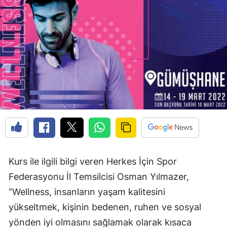
Edirne
Elazığ
Erzincan
Erzurum
Eskişehir
Gaziantep
Giresun
Gümüşhane
Kurs ile ilgili bilgi veren Herkes İçin Spor
Federasyonu İl Temsilcisi Osman Yılmazer,
Hakkari
“Wellness, insanların yaşam kalitesini
Hatay
yükseltmek, kişinin bedenen, ruhen ve sosyal
Isparta
yönden iyi olmasını sağlamak olarak kısaca