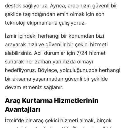
destek sağlıyoruz. Ayrıca, aracınızın güvenli bir
Yozgat
şekilde taşındığından emin olmak için son
Zonguldak
teknoloji ekipmanlarla çalışıyoruz.
Aksaray
İzmir içindeki herhangi bir konumdan bizi
arayarak hızlı ve güvenilir bir çekici hizmeti
Bayburt
alabilirsiniz. Acil durumlar için 7/24 hizmet
Karaman
sunarak her zaman yanınızda olmayı
Kırıkkale
hedefliyoruz. Böylece, yolculuğunuzda herhangi
bir aksama yaşanmadan güvenli bir şekilde
Batman
devam etmeniz sağlanır.
Şırnak
Araç Kurtarma Hizmetlerinin
Bartın
Avantajları
Ardahan
İzmir'de bir araç çekici hizmeti almak, birçok
Iğdır