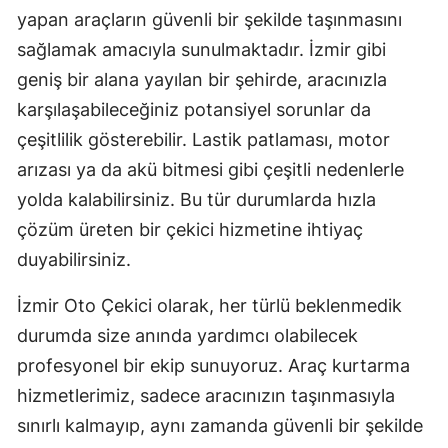
yapan araçların güvenli bir şekilde taşınmasını
Mersin
sağlamak amacıyla sunulmaktadır. İzmir gibi
İstanbul
geniş bir alana yayılan bir şehirde, aracınızla
karşılaşabileceğiniz potansiyel sorunlar da
İzmir
çeşitlilik gösterebilir. Lastik patlaması, motor
Kars
arızası ya da akü bitmesi gibi çeşitli nedenlerle
Kastamonu
yolda kalabilirsiniz. Bu tür durumlarda hızla
çözüm üreten bir çekici hizmetine ihtiyaç
Kayseri
duyabilirsiniz.
Kırklareli
İzmir Oto Çekici olarak, her türlü beklenmedik
Kırşehir
durumda size anında yardımcı olabilecek
Kocaeli
profesyonel bir ekip sunuyoruz. Araç kurtarma
hizmetlerimiz, sadece aracınızın taşınmasıyla
Konya
sınırlı kalmayıp, aynı zamanda güvenli bir şekilde
Kütahya