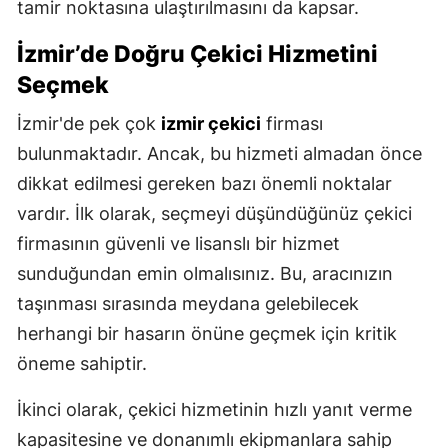
tamir noktasına ulaştırılmasını da kapsar.
Malatya
İzmir’de Doğru Çekici Hizmetini
Manisa
Seçmek
Kahramanmaraş
İzmir'de pek çok
izmir çekici
firması
bulunmaktadır. Ancak, bu hizmeti almadan önce
Mardin
dikkat edilmesi gereken bazı önemli noktalar
Muğla
vardır. İlk olarak, seçmeyi düşündüğünüz çekici
Muş
firmasının güvenli ve lisanslı bir hizmet
sunduğundan emin olmalısınız. Bu, aracınızın
Nevşehir
taşınması sırasında meydana gelebilecek
Niğde
herhangi bir hasarın önüne geçmek için kritik
Ordu
öneme sahiptir.
Rize
İkinci olarak, çekici hizmetinin hızlı yanıt verme
kapasitesine ve donanımlı ekipmanlara sahip
Sakarya