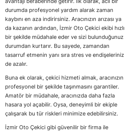
avantajı beraberinde getirir. İlk olarak, acil bir
durumda profesyonel yardım alarak zaman
Yalova
kaybını en aza indirirsiniz. Aracınızın arızası ya
Karabük
da kazanın ardından, İzmir Oto Çekici ekibi hızlı
Kilis
bir şekilde müdahale eder ve sizi bulunduğunuz
durumdan kurtarır. Bu sayede, zamandan
Osmaniye
tasarruf etmenin yanı sıra stres ve endişeleriniz
Düzce
de azalır.
Buna ek olarak, çekici hizmeti almak, aracınızın
profesyonel bir şekilde taşınmasını garantiler.
Amatör bir müdahale, aracınızda daha fazla
hasara yol açabilir. Oysa, deneyimli bir ekiple
çalışarak bu tür riskleri minimize edebilirsiniz.
İzmir Oto Çekici gibi güvenilir bir firma ile