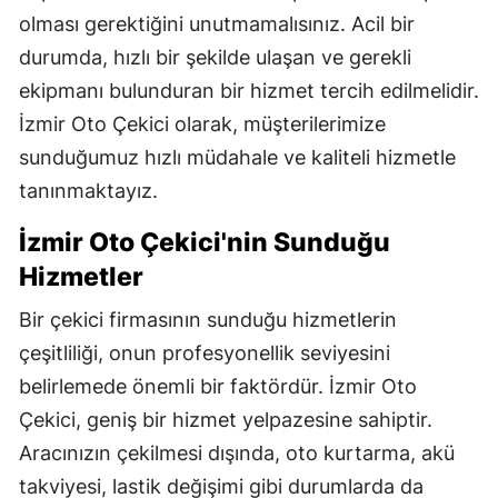
olması gerektiğini unutmamalısınız. Acil bir
Samsun
durumda, hızlı bir şekilde ulaşan ve gerekli
Siirt
ekipmanı bulunduran bir hizmet tercih edilmelidir.
İzmir Oto Çekici olarak, müşterilerimize
Sinop
sunduğumuz hızlı müdahale ve kaliteli hizmetle
Sivas
tanınmaktayız.
Tekirdağ
İzmir Oto Çekici'nin Sunduğu
Tokat
Hizmetler
Trabzon
Bir çekici firmasının sunduğu hizmetlerin
çeşitliliği, onun profesyonellik seviyesini
Tunceli
belirlemede önemli bir faktördür. İzmir Oto
Şanlıurfa
Çekici, geniş bir hizmet yelpazesine sahiptir.
Uşak
Aracınızın çekilmesi dışında, oto kurtarma, akü
takviyesi, lastik değişimi gibi durumlarda da
Van