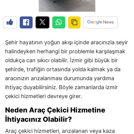
Edirne
Elazığ
Erzincan
Şehir hayatının yoğun akışı içinde aracınızla seyir
Erzurum
halindeyken herhangi bir problemle karşılaşmak
Eskişehir
oldukça can sıkıcı olabilir. İzmir gibi büyük bir
Gaziantep
şehirde, trafiğin ortasında yolda kalmak ya da
aracınızın arızalanması durumunda yardıma
Giresun
ihtiyaç duyabilirsiniz. Böyle zamanlarda izmir
Gümüşhane
çekici hizmetleri devreye girer.
Hakkari
Neden Araç Çekici Hizmetine
Hatay
İhtiyacınız Olabilir?
Isparta
Araç çekici hizmetleri, arızalanan veya kaza