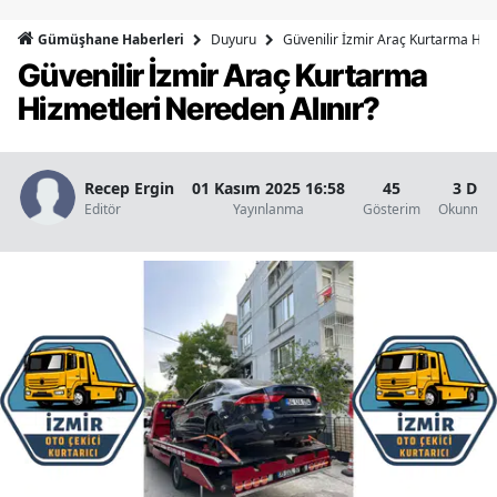
Bilecik
Duyuru
Güvenilir İzmir Araç Kurtarma Hizm
Gümüşhane Haberleri
Güvenilir İzmir Araç Kurtarma
Bingöl
Hizmetleri Nereden Alınır?
Bitlis
Bolu
Recep Ergin
01 Kasım 2025 16:58
45
3 Dak
Burdur
Editör
Yayınlanma
Gösterim
Okunma S
Bursa
Çanakkale
Çankırı
Çorum
Denizli
Diyarbakır