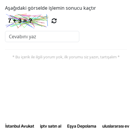
Aşağıdaki görselde işlemin sonucu kaçtır
* Bu içerik ile ilgili yorum yok, ilk yorumu siz yazın, tartışalım *
İstanbul Avukat
iptv satın al
Eşya Depolama
uluslararası ev