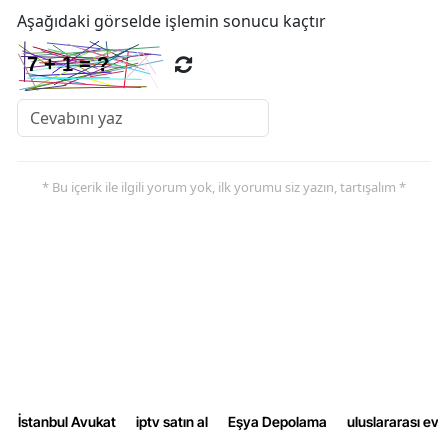
Aşağıdaki görselde işlemin sonucu kaçtır
Yalova
Karabük
Kilis
Osmaniye
* Bu içerik ile ilgili yorum yok, ilk yorumu siz yazın, tartışalım *
Düzce
İstanbul Avukat
iptv satın al
Eşya Depolama
uluslararası ev