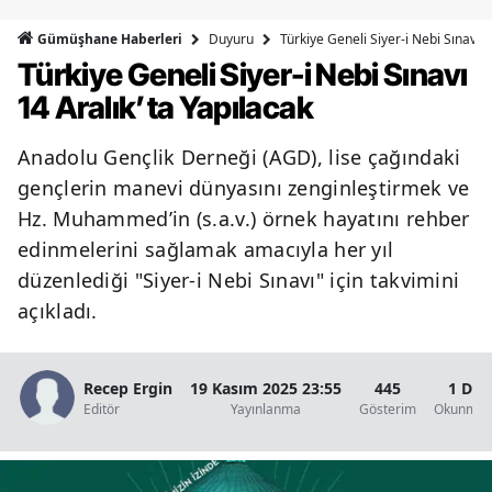
Bilecik
Duyuru
Türkiye Geneli Siyer-i Nebi Sınavı 1
Gümüşhane Haberleri
Türkiye Geneli Siyer-i Nebi Sınavı
Bingöl
14 Aralık’ta Yapılacak
Bitlis
Anadolu Gençlik Derneği (AGD), lise çağındaki
Bolu
gençlerin manevi dünyasını zenginleştirmek ve
Burdur
Hz. Muhammed’in (s.a.v.) örnek hayatını rehber
edinmelerini sağlamak amacıyla her yıl
Bursa
düzenlediği "Siyer-i Nebi Sınavı" için takvimini
Çanakkale
açıkladı.
Çankırı
Çorum
Recep Ergin
19 Kasım 2025 23:55
445
1 Dak
Editör
Yayınlanma
Gösterim
Okunma S
Denizli
Diyarbakır