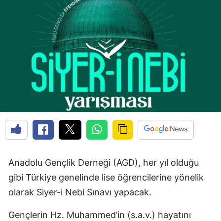
Edirne
Elazığ
Erzincan
Erzurum
Eskişehir
Gaziantep
Giresun
Gümüşhane
Anadolu Gençlik Derneği (AGD), her yıl olduğu
Hakkari
gibi Türkiye genelinde lise öğrencilerine yönelik
olarak Siyer-i Nebi Sınavı yapacak.
Hatay
Gençlerin Hz. Muhammed’in (s.a.v.) hayatını
Isparta