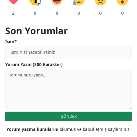
Yozgat
2
0
0
0
0
0
Zonguldak
Son Yorumlar
Aksaray
İsim*
Bayburt
Karaman
Yorum Yazın (500 Karakter)
Kırıkkale
Batman
Şırnak
Bartın
GÖNDER
Ardahan
Yorum yazma kurallarını
okumuş ve kabul etmiş sayılırsınız
Iğdır