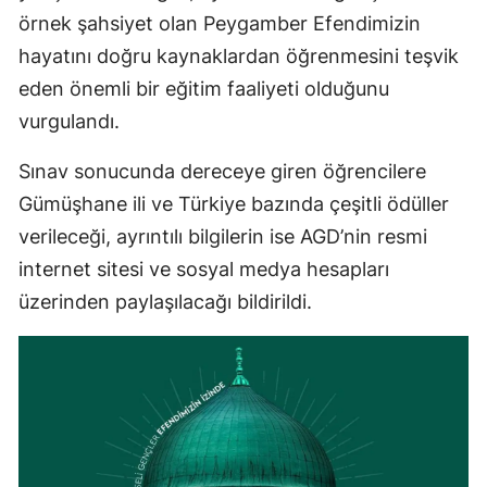
örnek şahsiyet olan Peygamber Efendimizin
Malatya
hayatını doğru kaynaklardan öğrenmesini teşvik
Manisa
eden önemli bir eğitim faaliyeti olduğunu
vurgulandı.
Kahramanmaraş
Mardin
Sınav sonucunda dereceye giren öğrencilere
Gümüşhane ili ve Türkiye bazında çeşitli ödüller
Muğla
verileceği, ayrıntılı bilgilerin ise AGD’nin resmi
Muş
internet sitesi ve sosyal medya hesapları
üzerinden paylaşılacağı bildirildi.
Nevşehir
Niğde
Ordu
Rize
Sakarya