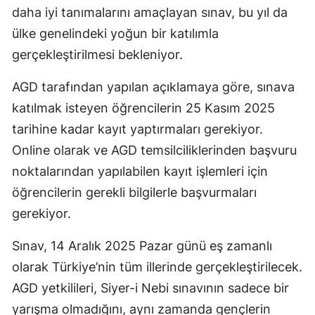
daha iyi tanımalarını amaçlayan sınav, bu yıl da
Mersin
ülke genelindeki yoğun bir katılımla
İstanbul
gerçekleştirilmesi bekleniyor.
İzmir
AGD tarafından yapılan açıklamaya göre, sınava
Kars
katılmak isteyen öğrencilerin 25 Kasım 2025
tarihine kadar kayıt yaptırmaları gerekiyor.
Kastamonu
Online olarak ve AGD temsilciliklerinden başvuru
Kayseri
noktalarından yapılabilen kayıt işlemleri için
öğrencilerin gerekli bilgilerle başvurmaları
Kırklareli
gerekiyor.
Kırşehir
Sınav, 14 Aralık 2025 Pazar günü eş zamanlı
Kocaeli
olarak Türkiye’nin tüm illerinde gerçekleştirilecek.
Konya
AGD yetkilileri, Siyer-i Nebi sınavının sadece bir
Kütahya
yarışma olmadığını, aynı zamanda gençlerin