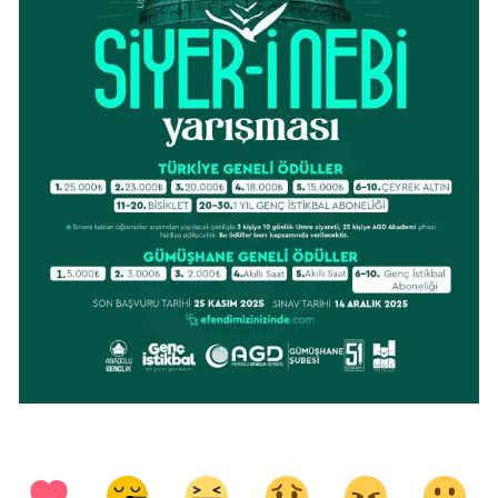
Samsun
Siirt
Sinop
Sivas
Tekirdağ
Tokat
Trabzon
Tunceli
Şanlıurfa
Uşak
Van