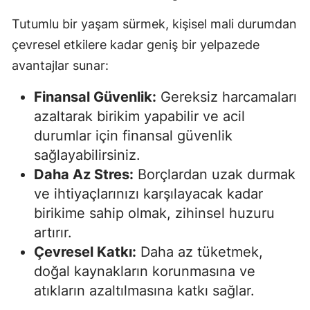
Mersin
Tutumlu bir yaşam sürmek, kişisel mali durumdan
çevresel etkilere kadar geniş bir yelpazede
İstanbul
avantajlar sunar:
İzmir
Finansal Güvenlik:
Gereksiz harcamaları
Kars
azaltarak birikim yapabilir ve acil
Kastamonu
durumlar için finansal güvenlik
sağlayabilirsiniz.
Kayseri
Daha Az Stres:
Borçlardan uzak durmak
Kırklareli
ve ihtiyaçlarınızı karşılayacak kadar
birikime sahip olmak, zihinsel huzuru
Kırşehir
artırır.
Kocaeli
Çevresel Katkı:
Daha az tüketmek,
doğal kaynakların korunmasına ve
Konya
atıkların azaltılmasına katkı sağlar.
Kütahya