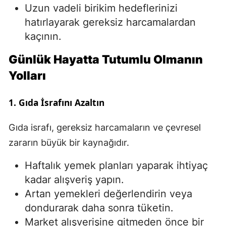
Uzun vadeli birikim hedeflerinizi
Yozgat
hatırlayarak gereksiz harcamalardan
kaçının.
Zonguldak
Günlük Hayatta Tutumlu Olmanın
Aksaray
Yolları
Bayburt
Karaman
1. Gıda İsrafını Azaltın
Kırıkkale
Gıda israfı, gereksiz harcamaların ve çevresel
zararın büyük bir kaynağıdır.
Batman
Şırnak
Haftalık yemek planları yaparak ihtiyaç
kadar alışveriş yapın.
Bartın
Artan yemekleri değerlendirin veya
Ardahan
dondurarak daha sonra tüketin.
Market alışverişine gitmeden önce bir
Iğdır