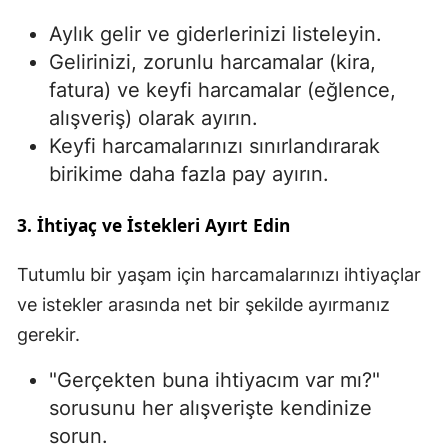
Aylık gelir ve giderlerinizi listeleyin.
Samsun
Gelirinizi, zorunlu harcamalar (kira,
Siirt
fatura) ve keyfi harcamalar (eğlence,
Sinop
alışveriş) olarak ayırın.
Keyfi harcamalarınızı sınırlandırarak
Sivas
birikime daha fazla pay ayırın.
Tekirdağ
3. İhtiyaç ve İstekleri Ayırt Edin
Tokat
Tutumlu bir yaşam için harcamalarınızı ihtiyaçlar
Trabzon
ve istekler arasında net bir şekilde ayırmanız
Tunceli
gerekir.
Şanlıurfa
"Gerçekten buna ihtiyacım var mı?"
Uşak
sorusunu her alışverişte kendinize
sorun.
Van