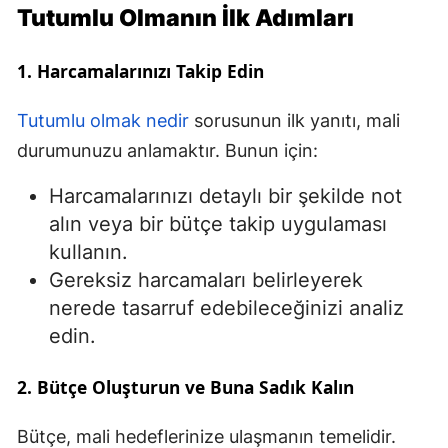
Tutumlu Olmanın İlk Adımları
Malatya
1. Harcamalarınızı Takip Edin
Manisa
Kahramanmaraş
Tutumlu olmak nedir
sorusunun ilk yanıtı, mali
durumunuzu anlamaktır. Bunun için:
Mardin
Harcamalarınızı detaylı bir şekilde not
Muğla
alın veya bir bütçe takip uygulaması
Muş
kullanın.
Nevşehir
Gereksiz harcamaları belirleyerek
nerede tasarruf edebileceğinizi analiz
Niğde
edin.
Ordu
2. Bütçe Oluşturun ve Buna Sadık Kalın
Rize
Bütçe, mali hedeflerinize ulaşmanın temelidir.
Sakarya