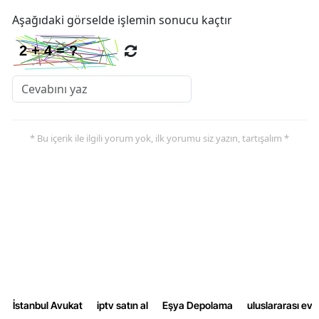
Aşağıdaki görselde işlemin sonucu kaçtır
* Bu içerik ile ilgili yorum yok, ilk yorumu siz yazın, tartışalım *
İstanbul Avukat
iptv satın al
Eşya Depolama
uluslararası ev