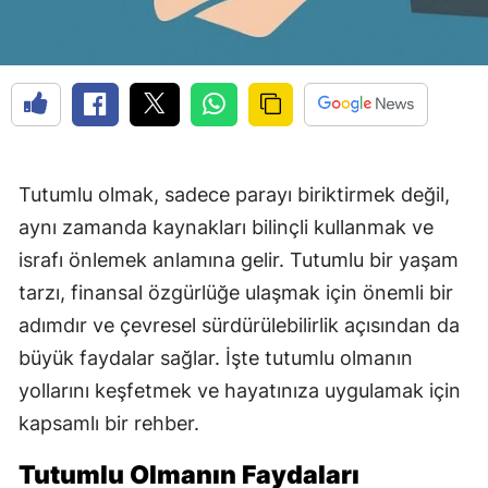
Edirne
Elazığ
Erzincan
Erzurum
Tutumlu olmak, sadece parayı biriktirmek değil,
Eskişehir
aynı zamanda kaynakları bilinçli kullanmak ve
Gaziantep
israfı önlemek anlamına gelir. Tutumlu bir yaşam
tarzı, finansal özgürlüğe ulaşmak için önemli bir
Giresun
adımdır ve çevresel sürdürülebilirlik açısından da
Gümüşhane
büyük faydalar sağlar. İşte tutumlu olmanın
Hakkari
yollarını keşfetmek ve hayatınıza uygulamak için
kapsamlı bir rehber.
Hatay
Tutumlu Olmanın Faydaları
Isparta