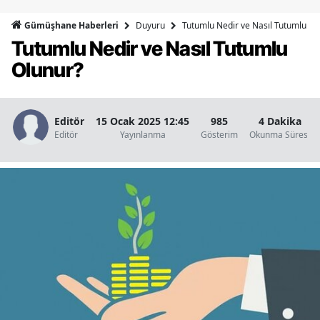
Bilecik
Duyuru
Tutumlu Nedir ve Nasıl Tutumlu Ol
Gümüşhane Haberleri
Tutumlu Nedir ve Nasıl Tutumlu
Bingöl
Olunur?
Bitlis
Bolu
Editör
15 Ocak 2025 12:45
985
4 Dakika
Burdur
Editör
Yayınlanma
Gösterim
Okunma Süresi
Bursa
Çanakkale
Çankırı
Çorum
Denizli
Diyarbakır