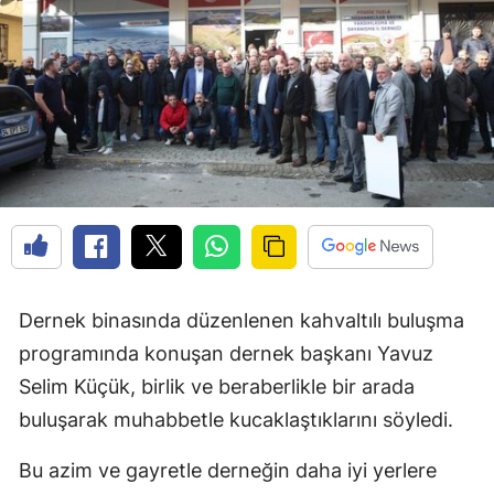
Edirne
Elazığ
Erzincan
Erzurum
Eskişehir
Gaziantep
Giresun
Dernek binasında düzenlenen kahvaltılı buluşma
Gümüşhane
programında konuşan dernek başkanı Yavuz
Selim Küçük, birlik ve beraberlikle bir arada
Hakkari
buluşarak muhabbetle kucaklaştıklarını söyledi.
Hatay
Bu azim ve gayretle derneğin daha iyi yerlere
Isparta