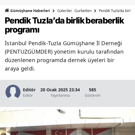
Bilecik
Galeriler
Gurbetten
Pendik Tuzla’da birlik
Gümüşhane Haberleri
Pendik Tuzla’da birlik beraberlik
Bingöl
programı
Bitlis
İstanbul Pendik-Tuzla Gümüşhane İl Derneği
Bolu
(PENTUZGÜMDER) yönetim kurulu tarafından
Burdur
düzenlenen programda dernek üyeleri bir
araya geldi.
Bursa
Çanakkale
Editör
20 Ocak 2025 23:34
585
Çankırı
Editör
Yayınlanma
Gösterim
Çorum
Denizli
Diyarbakır