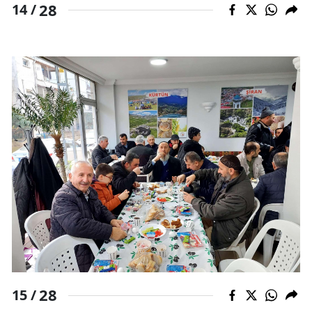
28
14 /
28
15 /