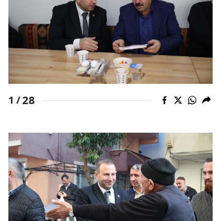
Samsun
Siirt
Sinop
Sivas
28
Tekirdağ
1 /
Tokat
Trabzon
Tunceli
Şanlıurfa
Uşak
Van