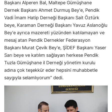
Başkanı Alperen Bal, Maltepe Gümüşhane
Malatya
Dernek Başkanı Ahmet Durmuş Bey'e, Pendik
Vadi İmam Hatip Derneği Başkanı Sait Öztürk
Manisa
beye, Karaman Derneği Başkanı Yavuz Aslanoğlu
Kahramanmaraş
Bey'e ayrıca mazereti yüzünden katılamayan ve
Mardin
mesaj atan Pendik Dernekler Federasyon
Başkanı Murat Çevik Bey'e, ŞİDEF Başkanı Yaser
Muğla
Sarı beye ve katılım sağlayan herkese Pendik
Muş
Tuzla Gümüşhane il Derneği yönetim kurulu
Nevşehir
adına çok teşekkür eder hepsini muhabbetle
saygıyla selamlıyorum” dedi.
Niğde
Ordu
Rize
Sakarya