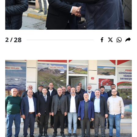
Yozgat
Zonguldak
Aksaray
28
2 /
Bayburt
Karaman
Kırıkkale
Batman
Şırnak
Bartın
Ardahan
Iğdır