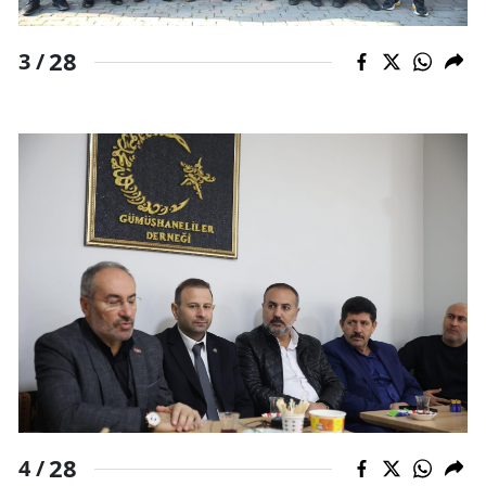
Yalova
28
3 /
Karabük
Kilis
Osmaniye
Düzce
28
4 /