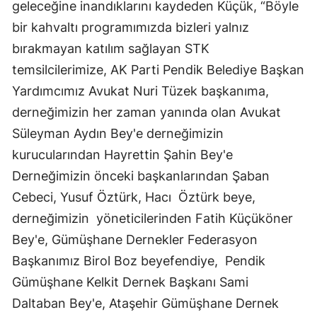
geleceğine inandıklarını kaydeden Küçük, “Böyle
Mersin
bir kahvaltı programımızda bizleri yalnız
bırakmayan katılım sağlayan STK
İstanbul
temsilcilerimize, AK Parti Pendik Belediye Başkan
İzmir
Yardımcımız Avukat Nuri Tüzek başkanıma,
Kars
derneğimizin her zaman yanında olan Avukat
Süleyman Aydın Bey'e derneğimizin
Kastamonu
kurucularından Hayrettin Şahin Bey'e
Kayseri
Derneğimizin önceki başkanlarından Şaban
Kırklareli
Cebeci, Yusuf Öztürk, Hacı Öztürk beye,
derneğimizin yöneticilerinden Fatih Küçüköner
Kırşehir
Bey'e, Gümüşhane Dernekler Federasyon
Kocaeli
Başkanımız Birol Boz beyefendiye, Pendik
Konya
Gümüşhane Kelkit Dernek Başkanı Sami
Daltaban Bey'e, Ataşehir Gümüşhane Dernek
Kütahya