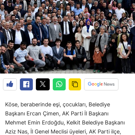
Edirne
Elazığ
Erzincan
Erzurum
Eskişehir
Gaziantep
Giresun
Gümüşhane
Köse, beraberinde eşi, çocukları, Belediye
Hakkari
Başkanı Ercan Çimen, AK Parti İl Başkanı
Hatay
Mehmet Emin Erdoğdu, Kelkit Belediye Başkanı
Isparta
Aziz Nas, İl Genel Meclisi üyeleri, AK Parti ilçe,