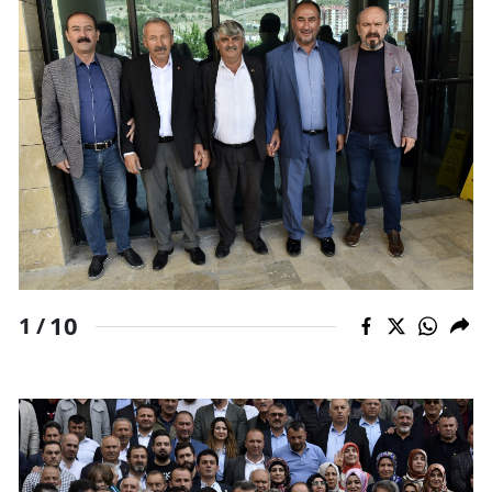
Yalova
Karabük
Kilis
Osmaniye
Düzce
10
1 /