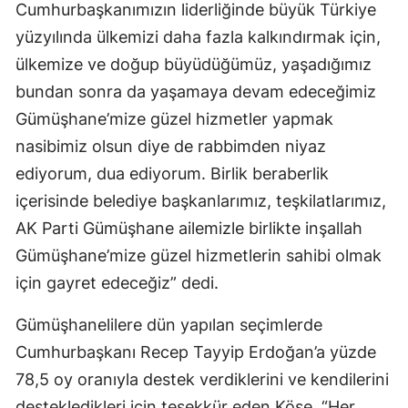
Cumhurbaşkanımızın liderliğinde büyük Türkiye
Samsun
yüzyılında ülkemizi daha fazla kalkındırmak için,
ülkemize ve doğup büyüdüğümüz, yaşadığımız
Siirt
bundan sonra da yaşamaya devam edeceğimiz
Sinop
Gümüşhane’mize güzel hizmetler yapmak
Sivas
nasibimiz olsun diye de rabbimden niyaz
ediyorum, dua ediyorum. Birlik beraberlik
Tekirdağ
içerisinde belediye başkanlarımız, teşkilatlarımız,
Tokat
AK Parti Gümüşhane ailemizle birlikte inşallah
Trabzon
Gümüşhane’mize güzel hizmetlerin sahibi olmak
için gayret edeceğiz” dedi.
Tunceli
Gümüşhanelilere dün yapılan seçimlerde
Şanlıurfa
Cumhurbaşkanı Recep Tayyip Erdoğan’a yüzde
Uşak
78,5 oy oranıyla destek verdiklerini ve kendilerini
Van
destekledikleri için teşekkür eden Köse, “Her