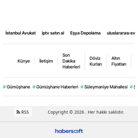
İstanbul Avukat
iptv satın al
Eşya Depolama
uluslararası ev
Son
Döviz
Altın
K
Künye
İletişim
Dakika
Kurları
Fiyatları
F
Haberleri
#
Gümüşhane
#
Gümüşhane Haberleri
#
Süleymaniye Mahallesi
#
Şi
RSS
Copyright © 2026 . Her hakkı saklıdır.