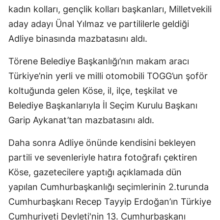
kadın kolları, gençlik kolları başkanları, Milletvekili
Mersin
aday adayı Ünal Yılmaz ve partililerle geldiği
İstanbul
Adliye binasında mazbatasını aldı.
İzmir
Törene Belediye Başkanlığı’nın makam aracı
Kars
Türkiye’nin yerli ve milli otomobili TOGG’un şoför
koltuğunda gelen Köse, il, ilçe, teşkilat ve
Kastamonu
Belediye Başkanlarıyla İl Seçim Kurulu Başkanı
Kayseri
Garip Aykanat’tan mazbatasını aldı.
Kırklareli
Daha sonra Adliye önünde kendisini bekleyen
Kırşehir
partili ve sevenleriyle hatıra fotoğrafı çektiren
Köse, gazetecilere yaptığı açıklamada dün
Kocaeli
yapılan Cumhurbaşkanlığı seçimlerinin 2.turunda
Konya
Cumhurbaşkanı Recep Tayyip Erdoğan’ın Türkiye
Kütahya
Cumhuriyeti Devleti'nin 13. Cumhurbaşkanı