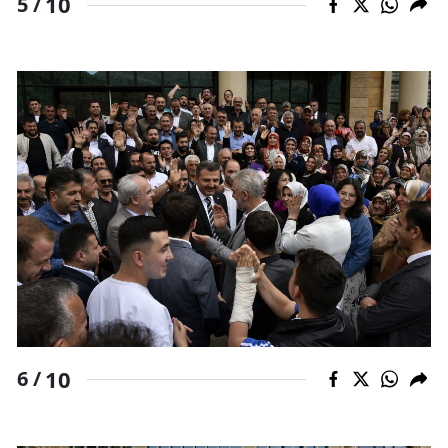
10
5 /
10
6 /