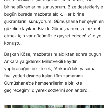
birine şükranlarımı sunuyorum. Bize destekleriyle
Yozgat
bugün burada mazbata aldık. Her birine
Zonguldak
şükranlarını sunuyorum. Gümüşhane her şeyin en
güzeline layıktır. Biz de Gümüşhanemize hizmet
Aksaray
etmek için var gücümüzle gayret edeceğiz” diye
Bayburt
konuştu.
Karaman
Başkan Köse, mazbatasını aldıktan sonra bugün
Kırıkkale
Ankara'ya giderek Milletvekili kaydını
Batman
yaptıracağını belirterek, “Ankara'daki yasama
faaliyetleri dışında kalan tüm zamanımı
Şırnak
Gümüşhane’de hemşehrilerimle birlikte
Bartın
geçireceğim” diyerek sözlerini sonlandırdı.
Ardahan
Iğdır