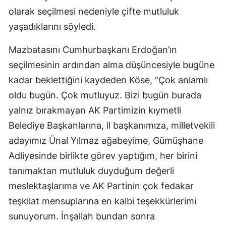
olarak seçilmesi nedeniyle çifte mutluluk
Malatya
yaşadıklarını söyledi.
Manisa
Mazbatasını Cumhurbaşkanı Erdoğan’ın
Kahramanmaraş
seçilmesinin ardından alma düşüncesiyle bugüne
Mardin
kadar beklettiğini kaydeden Köse, “Çok anlamlı
oldu bugün. Çok mutluyuz. Bizi bugün burada
Muğla
yalnız bırakmayan AK Partimizin kıymetli
Muş
Belediye Başkanlarına, il başkanımıza, milletvekili
Nevşehir
adayımız Ünal Yılmaz ağabeyime, Gümüşhane
Adliyesinde birlikte görev yaptığım, her birini
Niğde
tanımaktan mutluluk duyduğum değerli
Ordu
meslektaşlarıma ve AK Partinin çok fedakar
teşkilat mensuplarına en kalbi teşekkürlerimi
Rize
sunuyorum. İnşallah bundan sonra
Sakarya