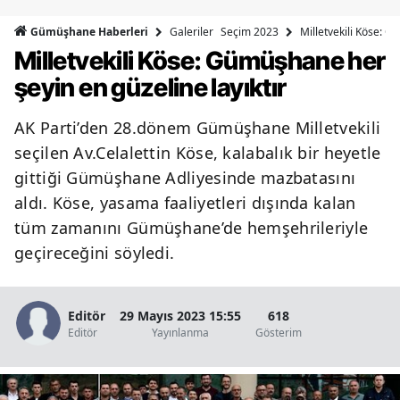
Bilecik
Galeriler
Seçim 2023
Milletvekili Köse: G
Gümüşhane Haberleri
Milletvekili Köse: Gümüşhane her
Bingöl
şeyin en güzeline layıktır
Bitlis
AK Parti’den 28.dönem Gümüşhane Milletvekili
Bolu
seçilen Av.Celalettin Köse, kalabalık bir heyetle
Burdur
gittiği Gümüşhane Adliyesinde mazbatasını
aldı. Köse, yasama faaliyetleri dışında kalan
Bursa
tüm zamanını Gümüşhane’de hemşehrileriyle
Çanakkale
geçireceğini söyledi.
Çankırı
Çorum
Editör
29 Mayıs 2023 15:55
618
Editör
Yayınlanma
Gösterim
Denizli
Diyarbakır