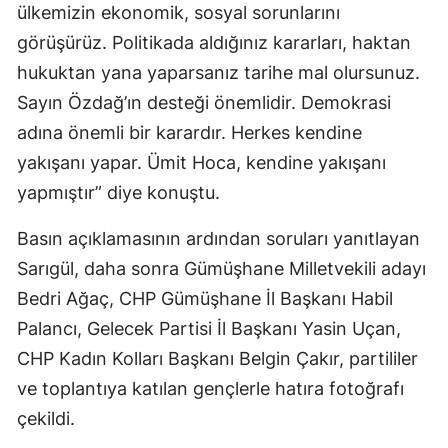
ülkemizin ekonomik, sosyal sorunlarını
Samsun
görüşürüz. Politikada aldığınız kararları, haktan
hukuktan yana yaparsanız tarihe mal olursunuz.
Siirt
Sayın Özdağ’ın desteği önemlidir. Demokrasi
Sinop
adına önemli bir karardır. Herkes kendine
Sivas
yakışanı yapar. Ümit Hoca, kendine yakışanı
yapmıştır” diye konuştu.
Tekirdağ
Basın açıklamasının ardından soruları yanıtlayan
Tokat
Sarıgül, daha sonra Gümüşhane Milletvekili adayı
Trabzon
Bedri Ağaç, CHP Gümüşhane İl Başkanı Habil
Tunceli
Palancı, Gelecek Partisi İl Başkanı Yasin Uçan,
CHP Kadın Kolları Başkanı Belgin Çakır, partililer
Şanlıurfa
ve toplantıya katılan gençlerle hatıra fotoğrafı
Uşak
çekildi.
Van