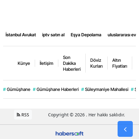
İstanbul Avukat
iptv satın al
Eşya Depolama
uluslararası ev
Son
Döviz
Altın
K
Künye
İletişim
Dakika
Kurları
Fiyatları
F
Haberleri
#
Gümüşhane
#
Gümüşhane Haberleri
#
Süleymaniye Mahallesi
#
Şi
RSS
Copyright © 2026 . Her hakkı saklıdır.