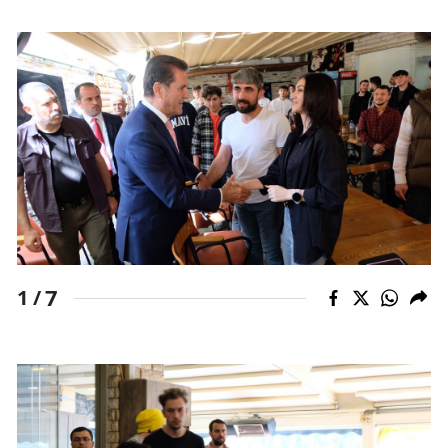
Yozgat
Zonguldak
Aksaray
Bayburt
Karaman
Kırıkkale
Batman
7
1 /
Şırnak
Bartın
Ardahan
Iğdır