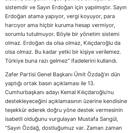
sistemdir ve Sayın Erdoğan için yapılmıştır. Sayın
Malatya
Erdoğan atama yapıyor, vergi koyuyor, para
Manisa
harcıyor ama hiçbir kuruma hesap vermiyor,
Kahramanmaraş
sorumlu tutulmuyor. Böyle bir yönetim sistemi
olmaz. Erdoğan da olsa olmaz, Kılıçdaroğlu da
Mardin
olsa olmaz. Bu kadar yetki bir kişiye verilemez.
Muğla
Türkiye buna razı gelmez” ifadelerini kullandı.
Muş
Zafer Partisi Genel Başkanı Ümit Özdağ’ın dün
Nevşehir
yaptığı ortak basın açıklaması ile 13.
Cumhurbaşkanı adayı Kemal Kılıçdaroğlu’nu
Niğde
destekleyeceğini açıklamasının üzerine kendisine
Ordu
teşekkür ederek doğru yöne destek vermesinin
Rize
isabetli olduğunu vurgulayan Mustafa Sarıgül,
“Sayın Özdağ, dostluğumuz var. Zaman zaman
Sakarya