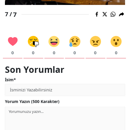
7
7 /
0
0
0
0
0
0
Son Yorumlar
İsim*
Yorum Yazın (500 Karakter)