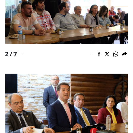
Yalova
Karabük
Kilis
Osmaniye
7
2 /
Düzce