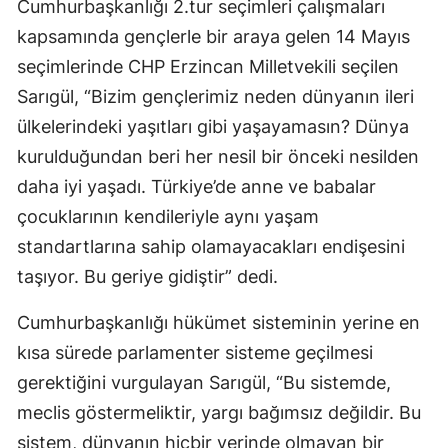
Cumhurbaşkanlığı 2.tur seçimleri çalışmaları
Mersin
kapsamında gençlerle bir araya gelen 14 Mayıs
seçimlerinde CHP Erzincan Milletvekili seçilen
İstanbul
Sarıgül, “Bizim gençlerimiz neden dünyanın ileri
İzmir
ülkelerindeki yaşıtları gibi yaşayamasın? Dünya
Kars
kurulduğundan beri her nesil bir önceki nesilden
daha iyi yaşadı. Türkiye’de anne ve babalar
Kastamonu
çocuklarının kendileriyle aynı yaşam
Kayseri
standartlarına sahip olamayacakları endişesini
Kırklareli
taşıyor. Bu geriye gidiştir” dedi.
Kırşehir
Cumhurbaşkanlığı hükümet sisteminin yerine en
kısa sürede parlamenter sisteme geçilmesi
Kocaeli
gerektiğini vurgulayan Sarıgül, “Bu sistemde,
Konya
meclis göstermeliktir, yargı bağımsız değildir. Bu
Kütahya
sistem, dünyanın hiçbir yerinde olmayan bir