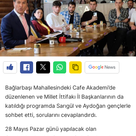
Edirne
Elazığ
Erzincan
Erzurum
Eskişehir
Gaziantep
Giresun
Bağlarbaşı Mahallesindeki Cafe Akademi’de
Gümüşhane
düzenlenen ve Millet İttifakı İl Başkanlarının da
katıldığı programda Sarıgül ve Aydoğan gençlerle
Hakkari
sohbet etti, sorularını cevaplandırdı.
Hatay
28 Mayıs Pazar günü yapılacak olan
Isparta