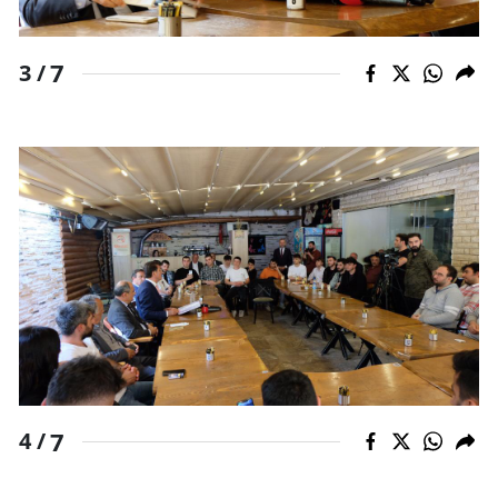
7
3 /
7
4 /