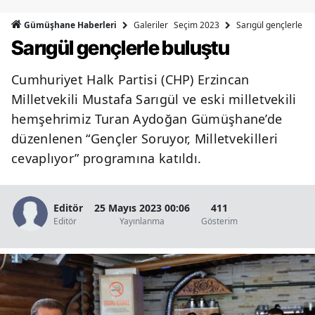
Bilecik
Galeriler
Seçim 2023
Sarıgül gençlerle bu
Gümüşhane Haberleri
Sarıgül gençlerle buluştu
Bingöl
Bitlis
Cumhuriyet Halk Partisi (CHP) Erzincan
Milletvekili Mustafa Sarıgül ve eski milletvekili
Bolu
hemşehrimiz Turan Aydoğan Gümüşhane’de
Burdur
düzenlenen “Gençler Soruyor, Milletvekilleri
cevaplıyor” programına katıldı.
Bursa
Çanakkale
Editör
25 Mayıs 2023 00:06
411
Çankırı
Editör
Yayınlanma
Gösterim
Çorum
Denizli
Diyarbakır