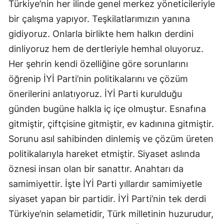
Türkiye’nin her ilinde genel merkez yöneticileriyle
Samsun
bir çalışma yapıyor. Teşkilatlarımızın yanına
gidiyoruz. Onlarla birlikte hem halkın derdini
Siirt
dinliyoruz hem de dertleriyle hemhal oluyoruz.
Sinop
Her şehrin kendi özelliğine göre sorunlarını
öğrenip İYİ Parti’nin politikalarını ve çözüm
Sivas
önerilerini anlatıyoruz. İYİ Parti kurulduğu
Tekirdağ
günden bugüne halkla iç içe olmuştur. Esnafına
Tokat
gitmiştir, çiftçisine gitmiştir, ev kadınına gitmiştir.
Sorunu asıl sahibinden dinlemiş ve çözüm üreten
Trabzon
politikalarıyla hareket etmiştir. Siyaset aslında
Tunceli
öznesi insan olan bir sanattır. Anahtarı da
Şanlıurfa
samimiyettir. İşte İYİ Parti yıllardır samimiyetle
siyaset yapan bir partidir. İYİ Parti’nin tek derdi
Uşak
Türkiye’nin selametidir, Türk milletinin huzurudur,
Van