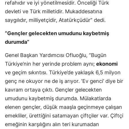
refahıdır ve iyi yönetilmesidir. Önceliği Türk
Yozgat
devleti ve Türk milletidir. Mukaddesatına
saygılıdır, milliyetçidir, Atatürkçüdür” dedi.
Zonguldak
“Gençler gelecekten umudunu kaybetmiş
Aksaray
durumda”
Bayburt
Genel Başkan Yardımcısı Ofluoğlu, “Bugün
Karaman
Türkiye’nin her yerinde problem aynı;
ekonomi
Kırıkkale
ve geçim sıkıntısı. Türkiye’de yaklaşık 6,5 milyon
genç ne okuyor ne de iş arıyor. ‘Ev genci’ diye bir
Batman
kavram ortaya çıktı. Gençler gelecekten
Şırnak
umudunu kaybetmiş durumda. Mülakatlarda
Bartın
elenen gençler, düşük maaşla geçinmeye çalışan
emekliler, ürettiğini satamayan çiftçiler var. Çiftçi
Ardahan
emeğinin karşılığını alın teri kurumadan
Iğdır