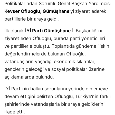
Politikalarından Sorumlu Genel Başkan Yardımcısı
Mersin
Kevser Ofluoğlu
,
Gümüşhane
’yi ziyaret ederek
İstanbul
partililerle bir araya geldi.
İzmir
İlk olarak
İYİ Parti Gümüşhane
İl Başkanlığı’nı
ziyaret eden Ofluoğlu, burada parti yöneticileri
Kars
ve partililerle buluştu. Toplantıda gündeme ilişkin
Kastamonu
değerlendirmelerde bulunan Ofluoğlu,
Kayseri
vatandaşların yaşadığı ekonomik sıkıntılar,
gençlerin geleceği ve sosyal politikalar üzerine
Kırklareli
açıklamalarda bulundu.
Kırşehir
İYİ Parti’nin halkın sorunlarını yerinde dinlemeye
Kocaeli
devam ettiğini belirten Ofluoğlu, Türkiye’nin farklı
Konya
şehirlerinde vatandaşlarla bir araya geldiklerini
ifade etti.
Kütahya