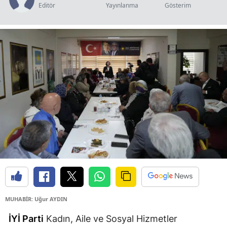
Editör
Yayınlanma
Gösterim
Edirne
Elazığ
Erzincan
Erzurum
Eskişehir
Gaziantep
Giresun
Gümüşhane
Hakkari
Hatay
MUHABİR: Uğur AYDIN
İYİ Parti
Kadın, Aile ve Sosyal Hizmetler
Isparta