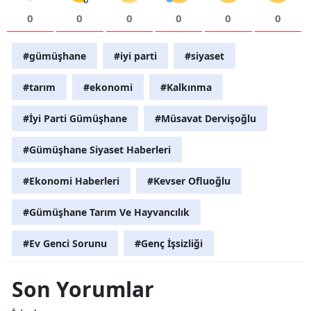
0
0
0
0
0
0
#gümüşhane
#iyi parti
#siyaset
#tarım
#ekonomi
#Kalkınma
#İyi Parti Gümüşhane
#Müsavat Dervişoğlu
#Gümüşhane Siyaset Haberleri
#Ekonomi Haberleri
#Kevser Ofluoğlu
#Gümüşhane Tarım Ve Hayvancılık
#Ev Genci Sorunu
#Genç İşsizliği
Son Yorumlar