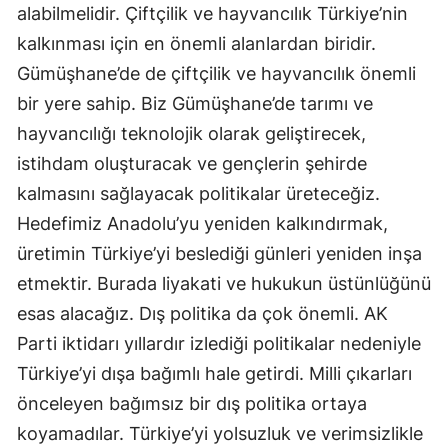
alabilmelidir. Çiftçilik ve hayvancılık Türkiye’nin
Yalova
kalkınması için en önemli alanlardan biridir.
Gümüşhane’de de çiftçilik ve hayvancılık önemli
Karabük
bir yere sahip. Biz Gümüşhane’de tarımı ve
Kilis
hayvancılığı teknolojik olarak geliştirecek,
istihdam oluşturacak ve gençlerin şehirde
Osmaniye
kalmasını sağlayacak politikalar üreteceğiz.
Düzce
Hedefimiz Anadolu’yu yeniden kalkındırmak,
üretimin Türkiye’yi beslediği günleri yeniden inşa
etmektir. Burada liyakati ve hukukun üstünlüğünü
esas alacağız. Dış politika da çok önemli. AK
Parti iktidarı yıllardır izlediği politikalar nedeniyle
Türkiye’yi dışa bağımlı hale getirdi. Milli çıkarları
önceleyen bağımsız bir dış politika ortaya
koyamadılar. Türkiye’yi yolsuzluk ve verimsizlikle