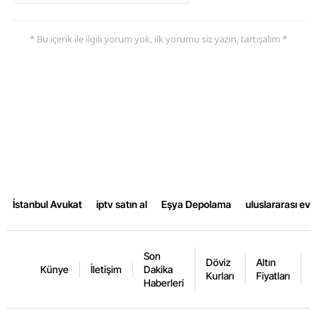
* Bu içerik ile ilgili yorum yok, ilk yorumu siz yazın, tartışalım *
İstanbul Avukat
iptv satın al
Eşya Depolama
uluslararası ev
Son
Döviz
Altın
K
Künye
İletişim
Dakika
Kurları
Fiyatları
F
Haberleri