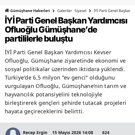
Bilecik
Galeriler
Siyaset
İYİ Parti Genel Başkan Y
Gümüşhane Haberleri
İYİ Parti Genel Başkan Yardımcısı
Bingöl
Ofluoğlu Gümüşhane’de
Bitlis
partililerle buluştu
Bolu
İYİ Parti Genel Başkan Yardımcısı Kevser
Burdur
Ofluoğlu, Gümüşhane ziyaretinde ekonomi ve
Bursa
sosyal politikalar üzerinden iktidara yüklendi.
Türkiye'de 6,5 milyon "ev genci" olduğunu
Çanakkale
vurgulayan Ofluoğlu, Gümüşhane’nin tarım ve
Çankırı
hayvancılık potansiyelini teknolojiyle
birleştirerek gençleri şehirde tutacak projeleri
Çorum
hayata geçireceklerini belirtti.
Denizli
Diyarbakır
Recep Ergin
15 Mayıs 2026 14:08
624