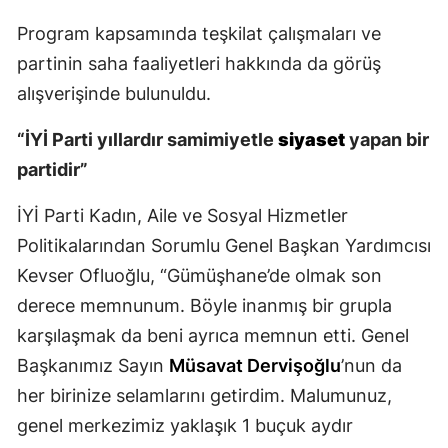
Malatya
Program kapsamında teşkilat çalışmaları ve
partinin saha faaliyetleri hakkında da görüş
Manisa
alışverişinde bulunuldu.
Kahramanmaraş
“İYİ Parti yıllardır samimiyetle
siyaset
yapan bir
Mardin
partidir”
Muğla
İYİ Parti Kadın, Aile ve Sosyal Hizmetler
Muş
Politikalarından Sorumlu Genel Başkan Yardımcısı
Kevser Ofluoğlu, “Gümüşhane’de olmak son
Nevşehir
derece memnunum. Böyle inanmış bir grupla
Niğde
karşılaşmak da beni ayrıca memnun etti. Genel
Ordu
Başkanımız Sayın
Müsavat Dervişoğlu
’nun da
her birinize selamlarını getirdim. Malumunuz,
Rize
genel merkezimiz yaklaşık 1 buçuk aydır
Sakarya