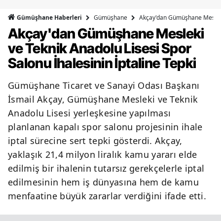
Bilecik
Gümüşhane
Akçay'dan Gümüşhane Mesleki v
Gümüşhane Haberleri
Akçay'dan Gümüşhane Mesleki
Bingöl
ve Teknik Anadolu Lisesi Spor
Bitlis
Salonu İhalesinin İptaline Tepki
Bolu
Gümüşhane Ticaret ve Sanayi Odası Başkanı
Burdur
İsmail Akçay, Gümüşhane Mesleki ve Teknik
Bursa
Anadolu Lisesi yerleşkesine yapılması
planlanan kapalı spor salonu projesinin ihale
Çanakkale
iptal sürecine sert tepki gösterdi. Akçay,
Çankırı
yaklaşık 21,4 milyon liralık kamu yararı elde
edilmiş bir ihalenin tutarsız gerekçelerle iptal
Çorum
edilmesinin hem iş dünyasına hem de kamu
Denizli
menfaatine büyük zararlar verdiğini ifade etti.
Diyarbakır