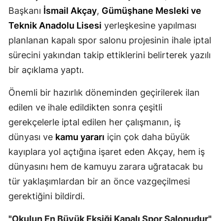
Başkanı
İsmail Akçay
,
Gümüşhane Mesleki ve
Mersin
Teknik Anadolu Lisesi
yerleşkesine yapılması
İstanbul
planlanan kapalı spor salonu projesinin ihale iptal
İzmir
sürecini yakından takip ettiklerini belirterek yazılı
bir açıklama yaptı.
Kars
Önemli bir hazırlık döneminden geçirilerek ilan
Kastamonu
edilen ve ihale edildikten sonra çeşitli
Kayseri
gerekçelerle iptal edilen her çalışmanın, iş
Kırklareli
dünyası ve
kamu yararı
için çok daha büyük
kayıplara yol açtığına işaret eden Akçay, hem iş
Kırşehir
dünyasını hem de kamuyu zarara uğratacak bu
Kocaeli
tür yaklaşımlardan bir an önce vazgeçilmesi
Konya
gerektiğini bildirdi.
Kütahya
"Okulun En Büyük Eksiği Kapalı Spor Salonudur"