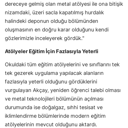
dereceye gelmiş olan metal atölyesi ile ona bitişik
Samsun
nizamdaki, üzeri sacla kapatılmış hurdalık
halindeki deponun olduğu bölümünden
Siirt
oluşmasının en doğru karar olduğunu kendi
Sinop
gözlerimizle inceleyerek gördük."
Sivas
Atölyeler Eğitim İçin Fazlasıyla Yeterli
Tekirdağ
Okuldaki tüm eğitim atölyelerini ve sınıflarını tek
Tokat
tek gezerek uygulama yapılacak alanların
Trabzon
fazlasıyla yeterli olduğunu gördüklerini
vurgulayan Akçay, yeniden öğrenci talebi olması
Tunceli
ve metal teknolojileri bölümünün açılması
Şanlıurfa
durumunda ise doğalgaz, sıhhi tesisat ve
Uşak
iklimlendirme bölümlerinde modern eğitim
atölyelerinin mevcut olduğunu aktardı.
Van