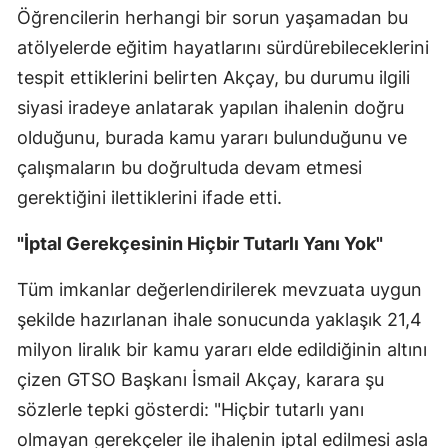
Öğrencilerin herhangi bir sorun yaşamadan bu
Yozgat
atölyelerde eğitim hayatlarını sürdürebileceklerini
tespit ettiklerini belirten Akçay, bu durumu ilgili
Zonguldak
siyasi iradeye anlatarak yapılan ihalenin doğru
Aksaray
olduğunu, burada kamu yararı bulunduğunu ve
Bayburt
çalışmaların bu doğrultuda devam etmesi
gerektiğini ilettiklerini ifade etti.
Karaman
Kırıkkale
"İptal Gerekçesinin Hiçbir Tutarlı Yanı Yok"
Batman
Tüm imkanlar değerlendirilerek mevzuata uygun
şekilde hazırlanan ihale sonucunda yaklaşık 21,4
Şırnak
milyon liralık bir kamu yararı elde edildiğinin altını
Bartın
çizen GTSO Başkanı İsmail Akçay, karara şu
Ardahan
sözlerle tepki gösterdi: "Hiçbir tutarlı yanı
olmayan gerekçeler ile ihalenin iptal edilmesi asla
Iğdır