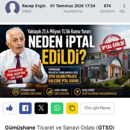
Recep Ergin
01 Temmuz 2026 17:54
874
3 D
Edirne
Editör
Yayınlanma
Gösterim
Okunm
Elazığ
Erzincan
Erzurum
Eskişehir
Gaziantep
Giresun
Gümüşhane
Hakkari
Hatay
Isparta
Gümüşhane
Ticaret ve Sanayi Odası (
GTSO
)