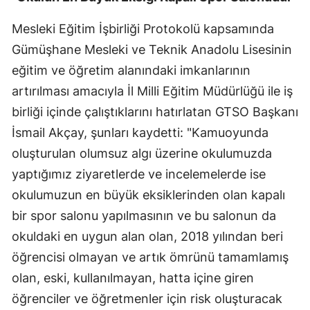
Malatya
Mesleki Eğitim İşbirliği Protokolü kapsamında
Gümüşhane Mesleki ve Teknik Anadolu Lisesinin
Manisa
eğitim ve öğretim alanındaki imkanlarının
Kahramanmaraş
artırılması amacıyla İl Milli Eğitim Müdürlüğü ile iş
Mardin
birliği içinde çalıştıklarını hatırlatan GTSO Başkanı
İsmail Akçay, şunları kaydetti: "Kamuoyunda
Muğla
oluşturulan olumsuz algı üzerine okulumuzda
Muş
yaptığımız ziyaretlerde ve incelemelerde ise
Nevşehir
okulumuzun en büyük eksiklerinden olan kapalı
bir spor salonu yapılmasının ve bu salonun da
Niğde
okuldaki en uygun alan olan, 2018 yılından beri
Ordu
öğrencisi olmayan ve artık ömrünü tamamlamış
Rize
olan, eski, kullanılmayan, hatta içine giren
öğrenciler ve öğretmenler için risk oluşturacak
Sakarya