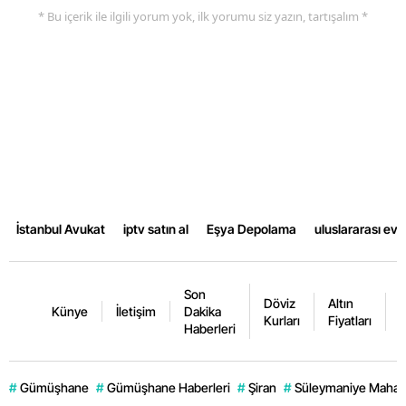
* Bu içerik ile ilgili yorum yok, ilk yorumu siz yazın, tartışalım *
İstanbul Avukat
iptv satın al
Eşya Depolama
uluslararası ev
Son
Döviz
Altın
K
Künye
İletişim
Dakika
Kurları
Fiyatları
F
Haberleri
#
Gümüşhane
#
Gümüşhane Haberleri
#
Şiran
#
Süleymaniye Mahall