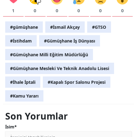
1
0
0
0
0
0
#gümüşhane
#İsmail Akçay
#GTSO
#İstihdam
#Gümüşhane İş Dünyası
#Gümüşhane Milli Eğitim Müdürlüğü
#Gümüşhane Mesleki Ve Teknik Anadolu Lisesi
#İhale İptali
#Kapalı Spor Salonu Projesi
#Kamu Yararı
Son Yorumlar
İsim*