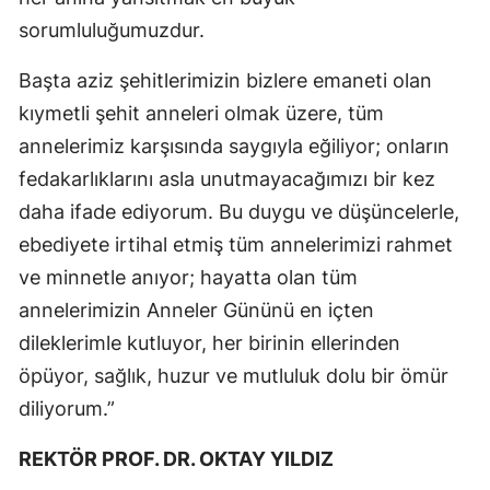
sorumluluğumuzdur.
Yalova
Başta aziz şehitlerimizin bizlere emaneti olan
Karabük
kıymetli şehit anneleri olmak üzere, tüm
Kilis
annelerimiz karşısında saygıyla eğiliyor; onların
fedakarlıklarını asla unutmayacağımızı bir kez
Osmaniye
daha ifade ediyorum. Bu duygu ve düşüncelerle,
Düzce
ebediyete irtihal etmiş tüm annelerimizi rahmet
ve minnetle anıyor; hayatta olan tüm
annelerimizin Anneler Gününü en içten
dileklerimle kutluyor, her birinin ellerinden
öpüyor, sağlık, huzur ve mutluluk dolu bir ömür
diliyorum.”
REKTÖR PROF. DR. OKTAY YILDIZ