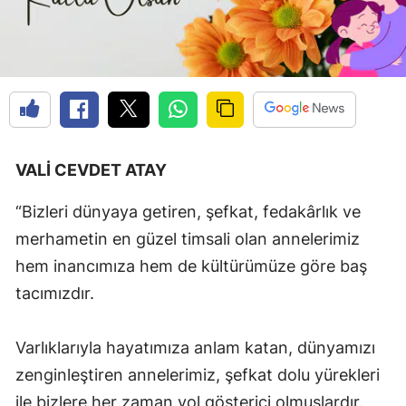
Edirne
Elazığ
Erzincan
Erzurum
VALİ CEVDET ATAY
Eskişehir
Gaziantep
“Bizleri dünyaya getiren, şefkat, fedakârlık ve
merhametin en güzel timsali olan annelerimiz
Giresun
hem inancımıza hem de kültürümüze göre baş
Gümüşhane
tacımızdır.
Hakkari
Varlıklarıyla hayatımıza anlam katan, dünyamızı
Hatay
zenginleştiren annelerimiz, şefkat dolu yürekleri
Isparta
ile bizlere her zaman yol gösterici olmuşlardır.