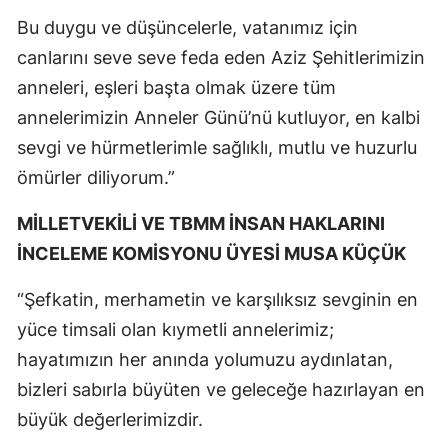
Bu duygu ve düşüncelerle, vatanımız için
Malatya
canlarını seve seve feda eden Aziz Şehitlerimizin
Manisa
anneleri, eşleri başta olmak üzere tüm
Kahramanmaraş
annelerimizin Anneler Günü’nü kutluyor, en kalbi
sevgi ve hürmetlerimle sağlıklı, mutlu ve huzurlu
Mardin
ömürler diliyorum.”
Muğla
MİLLETVEKİLİ VE TBMM İNSAN HAKLARINI
Muş
İNCELEME KOMİSYONU ÜYESİ MUSA KÜÇÜK
Nevşehir
“Şefkatin, merhametin ve karşılıksız sevginin en
Niğde
yüce timsali olan kıymetli annelerimiz;
hayatımızın her anında yolumuzu aydınlatan,
Ordu
bizleri sabırla büyüten ve geleceğe hazırlayan en
Rize
büyük değerlerimizdir.
Sakarya