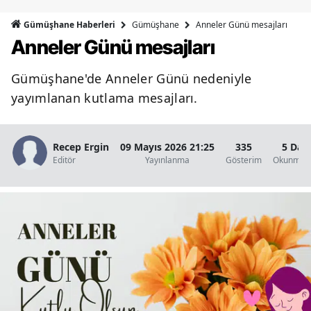
Bilecik
Gümüşhane
Anneler Günü mesajları
Gümüşhane Haberleri
Anneler Günü mesajları
Bingöl
Bitlis
Gümüşhane'de Anneler Günü nedeniyle
yayımlanan kutlama mesajları.
Bolu
Burdur
Recep Ergin
09 Mayıs 2026 21:25
335
5 Dak
Bursa
Editör
Yayınlanma
Gösterim
Okunma S
Çanakkale
Çankırı
Çorum
Denizli
Diyarbakır