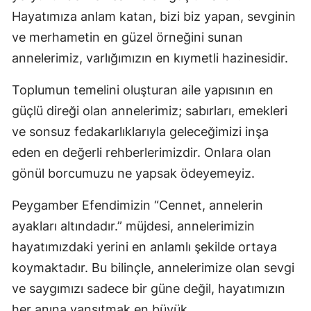
Hayatımıza anlam katan, bizi biz yapan, sevginin
Yozgat
ve merhametin en güzel örneğini sunan
Zonguldak
annelerimiz, varlığımızın en kıymetli hazinesidir.
Aksaray
Toplumun temelini oluşturan aile yapısının en
güçlü direği olan annelerimiz; sabırları, emekleri
Bayburt
ve sonsuz fedakarlıklarıyla geleceğimizi inşa
Karaman
eden en değerli rehberlerimizdir. Onlara olan
Kırıkkale
gönül borcumuzu ne yapsak ödeyemeyiz.
Batman
Peygamber Efendimizin “Cennet, annelerin
Şırnak
ayakları altındadır.” müjdesi, annelerimizin
hayatımızdaki yerini en anlamlı şekilde ortaya
Bartın
koymaktadır. Bu bilinçle, annelerimize olan sevgi
Ardahan
ve saygımızı sadece bir güne değil, hayatımızın
her anına yansıtmak en büyük
Iğdır