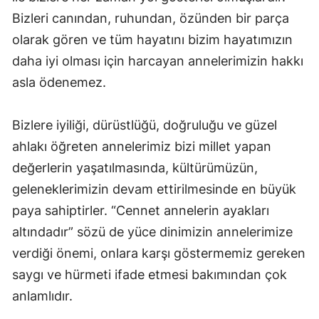
Bizleri canından, ruhundan, özünden bir parça
Mersin
olarak gören ve tüm hayatını bizim hayatımızın
İstanbul
daha iyi olması için harcayan annelerimizin hakkı
İzmir
asla ödenemez.
Kars
Bizlere iyiliği, dürüstlüğü, doğruluğu ve güzel
Kastamonu
ahlakı öğreten annelerimiz bizi millet yapan
Kayseri
değerlerin yaşatılmasında, kültürümüzün,
geleneklerimizin devam ettirilmesinde en büyük
Kırklareli
paya sahiptirler. “Cennet annelerin ayakları
Kırşehir
altındadır” sözü de yüce dinimizin annelerimize
verdiği önemi, onlara karşı göstermemiz gereken
Kocaeli
saygı ve hürmeti ifade etmesi bakımından çok
Konya
anlamlıdır.
Kütahya