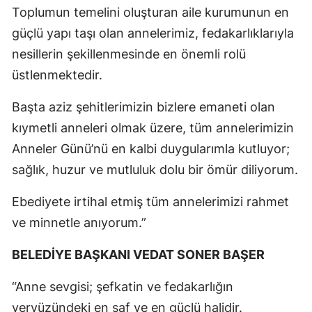
Toplumun temelini oluşturan aile kurumunun en
Samsun
güçlü yapı taşı olan annelerimiz, fedakarlıklarıyla
Siirt
nesillerin şekillenmesinde en önemli rolü
üstlenmektedir.
Sinop
Başta aziz şehitlerimizin bizlere emaneti olan
Sivas
kıymetli anneleri olmak üzere, tüm annelerimizin
Tekirdağ
Anneler Günü’nü en kalbi duygularımla kutluyor;
Tokat
sağlık, huzur ve mutluluk dolu bir ömür diliyorum.
Trabzon
Ebediyete irtihal etmiş tüm annelerimizi rahmet
ve minnetle anıyorum.”
Tunceli
Şanlıurfa
BELEDİYE BAŞKANI VEDAT SONER BAŞER
Uşak
“Anne sevgisi; şefkatin ve fedakarlığın
yeryüzündeki en saf ve en güçlü halidir.
Van