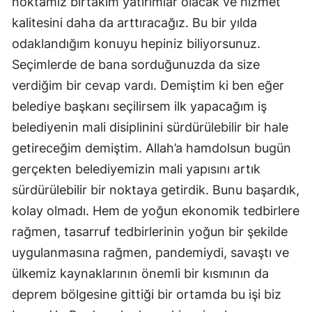
noktamız birtakım yatırımlar olacak ve hizmet
kalitesini daha da arttıracağız. Bu bir yılda
Yozgat
odaklandığım konuyu hepiniz biliyorsunuz.
Zonguldak
Seçimlerde de bana sorduğunuzda da size
Aksaray
verdiğim bir cevap vardı. Demiştim ki ben eğer
belediye başkanı seçilirsem ilk yapacağım iş
Bayburt
belediyenin mali disiplinini sürdürülebilir bir hale
Karaman
getireceğim demiştim. Allah’a hamdolsun bugün
Kırıkkale
gerçekten belediyemizin mali yapısını artık
sürdürülebilir bir noktaya getirdik. Bunu başardık,
Batman
kolay olmadı. Hem de yoğun ekonomik tedbirlere
Şırnak
rağmen, tasarruf tedbirlerinin yoğun bir şekilde
uygulanmasına rağmen, pandemiydi, savaştı ve
Bartın
ülkemiz kaynaklarının önemli bir kısmının da
Ardahan
deprem bölgesine gittiği bir ortamda bu işi biz
Iğdır