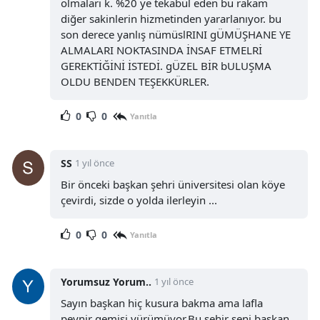
olmaları k. %20 ye tekabül eden bu rakam
diğer sakinlerin hizmetinden yararlanıyor. bu
son derece yanlış nümüslRINI gÜMÜŞHANE YE
ALMALARI NOKTASINDA İNSAF ETMELRİ
GEREKTİĞİNİ İSTEDİ. gÜZEL BİR bULUŞMA
OLDU BENDEN TEŞEKKÜRLER.
0
0
Yanıtla
SS
1 yıl önce
Bir önceki başkan şehri üniversitesi olan köye
çevirdi, sizde o yolda ilerleyin ...
0
0
Yanıtla
Yorumsuz Yorum..
1 yıl önce
Sayın başkan hiç kusura bakma ama lafla
peynir gemisi yürümüyor.Bu şehir seni başkan