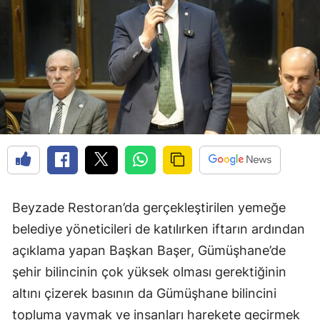
Edirne
Elazığ
Erzincan
Erzurum
Eskişehir
Gaziantep
Giresun
Beyzade Restoran’da gerçekleştirilen yemeğe
Gümüşhane
belediye yöneticileri de katılırken iftarın ardından
açıklama yapan Başkan Başer, Gümüşhane’de
Hakkari
şehir bilincinin çok yüksek olması gerektiğinin
Hatay
altını çizerek basının da Gümüşhane bilincini
Isparta
topluma yaymak ve insanları harekete geçirmek