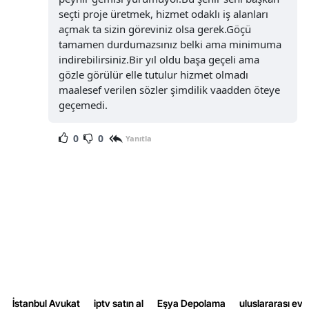
seçti proje üretmek, hizmet odaklı iş alanları
açmak ta sizin göreviniz olsa gerek.Göçü
tamamen durdumazsınız belki ama minimuma
indirebilirsiniz.Bir yıl oldu başa geçeli ama
gözle görülür elle tutulur hizmet olmadı
maalesef verilen sözler şimdilik vaadden öteye
geçemedi.
0
0
Yanıtla
İstanbul Avukat
iptv satın al
Eşya Depolama
uluslararası ev