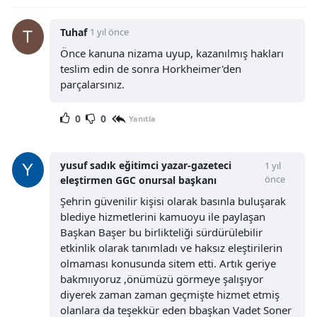
Tuhaf
1 yıl önce
Önce kanuna nizama uyup, kazanılmış hakları
teslim edin de sonra Horkheimer'den
parçalarsınız.
0
0
Yanıtla
yusuf sadık eğitimci yazar-gazeteci
1 yıl
önce
eleştirmen GGC onursal başkanı
Şehrin güvenilir kişisi olarak basınla buluşarak
blediye hizmetlerini kamuoyu ile paylaşan
Başkan Başer bu birlikteliği sürdürülebilir
etkinlik olarak tanımladı ve haksız eleştirilerin
olmaması konusunda sitem etti. Artık geriye
bakmııyoruz ,önümüzü görmeye şalışıyor
diyerek zaman zaman geçmişte hizmet etmiş
olanlara da teşekkür eden bbaşkan Vadet Soner