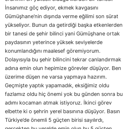
İnsanımız göç ediyor, ekmek kavgasını
Malatya
Gümüşhane’nin dışında verme eğilimi son sürat
Manisa
yükseliyor. Bunun da getirdiği başka etkenlerden
Kahramanmaraş
bir tanesi de şehir bilinci yani Gümüşhane ortak
paydasının yeterince yüksek seviyelerde
Mardin
konumlandığını maalesef göremiyorum.
Muğla
Dolayısıyla bu şehir bilincini tekrar canlandırmak
Muş
adına emin olun hepimize görevler düşüyor. Ben
üzerime düşen ne varsa yapmaya hazırım.
Nevşehir
Geçmişte yaptık yapamadık, eksiğimiz oldu
Niğde
fazlamız oldu hiç önemi yok bu günden sonra bu
adımı kocaman atmak istiyoruz. İkinci görev
Ordu
elbette ki o şehrin yerel basınına düşüyor. Basın
Rize
Türkiye’de önemli 5 güçten birisi sayılırdı,
Sakarya
gerçekten bu yerelde emin olun bu 5 güçten