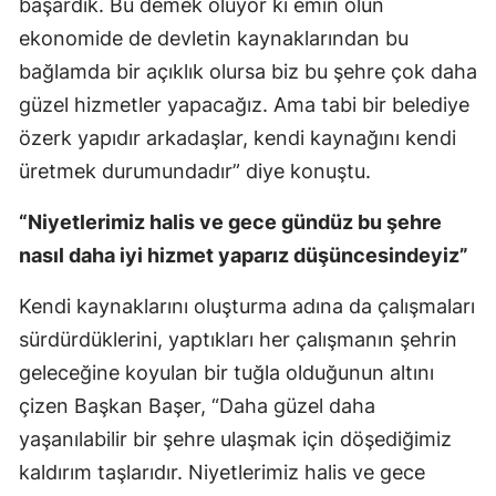
başardık. Bu demek oluyor ki emin olun
ekonomide de devletin kaynaklarından bu
Yalova
bağlamda bir açıklık olursa biz bu şehre çok daha
Karabük
güzel hizmetler yapacağız. Ama tabi bir belediye
Kilis
özerk yapıdır arkadaşlar, kendi kaynağını kendi
üretmek durumundadır” diye konuştu.
Osmaniye
“Niyetlerimiz halis ve gece gündüz bu şehre
Düzce
nasıl daha iyi hizmet yaparız düşüncesindeyiz”
Kendi kaynaklarını oluşturma adına da çalışmaları
sürdürdüklerini, yaptıkları her çalışmanın şehrin
geleceğine koyulan bir tuğla olduğunun altını
çizen Başkan Başer, “Daha güzel daha
yaşanılabilir bir şehre ulaşmak için döşediğimiz
kaldırım taşlarıdır. Niyetlerimiz halis ve gece