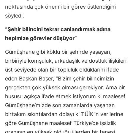
noktasında çok önemli bir görev üstlendiğini
Mersin
söyledi.
İstanbul
“Şehir bilincini tekrar canlandırmak adına
İzmir
hepimize görevler düşüyor”
Kars
Gümüşhane gibi köklü bir şehirde yaşayan,
Kastamonu
birbiriyle komşuluk, arkadaşlık ve dostluk ilişkileri
Kayseri
üst seviyede olan bir topluluk olduklarını ifade
eden Başkan Başer, “Bizim şehir bilincimizin
Kırklareli
gerçekten çok yüksek olması gerekiyor. Ama bir
Kırşehir
hususu açıkça ifade etmek istiyorum ki maalesef
Gümüşhane’mizde son zamanlarda yaşanan
Kocaeli
birtakım sıkıntılardan dolayı ki TÜİK’in verilerine
Konya
göre Gümüşhane maalesef Türkiye’de işsizlik
Kütahya
oranının en yüksek olduğu illerden bir tanesi.