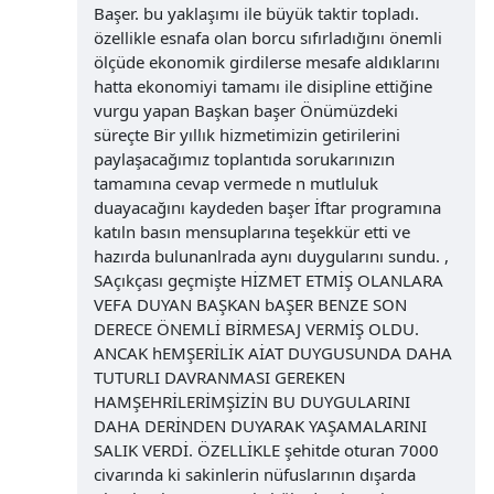
Başer. bu yaklaşımı ile büyük taktir topladı.
özellikle esnafa olan borcu sıfırladığını önemli
ölçüde ekonomik girdilerse mesafe aldıklarını
hatta ekonomiyi tamamı ile disipline ettiğine
vurgu yapan Başkan başer Önümüzdeki
süreçte Bir yıllık hizmetimizin getirilerini
paylaşacağımız toplantıda sorukarınızın
tamamına cevap vermede n mutluluk
duayacağını kaydeden başer İftar programına
katıln basın mensuplarına teşekkür etti ve
hazırda bulunanlrada aynı duygularını sundu. ,
SAçıkçası geçmişte HİZMET ETMİŞ OLANLARA
VEFA DUYAN BAŞKAN bAŞER BENZE SON
DERECE ÖNEMLİ BİRMESAJ VERMİŞ OLDU.
ANCAK hEMŞERİLİK AİAT DUYGUSUNDA DAHA
TUTURLI DAVRANMASI GEREKEN
HAMŞEHRİLERİMŞİZİN BU DUYGULARINI
DAHA DERİNDEN DUYARAK YAŞAMALARINI
SALIK VERDİ. ÖZELLİKLE şehitde oturan 7000
civarında ki sakinlerin nüfuslarının dışarda