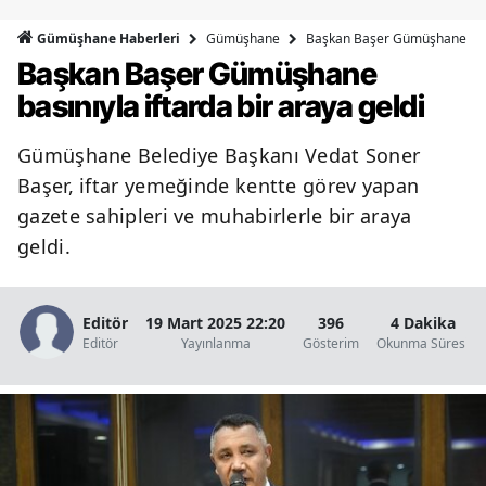
Bilecik
Gümüşhane
Başkan Başer Gümüşhane basın
Gümüşhane Haberleri
Başkan Başer Gümüşhane
Bingöl
basınıyla iftarda bir araya geldi
Bitlis
Gümüşhane Belediye Başkanı Vedat Soner
Bolu
Başer, iftar yemeğinde kentte görev yapan
Burdur
gazete sahipleri ve muhabirlerle bir araya
geldi.
Bursa
Çanakkale
Editör
19 Mart 2025 22:20
396
4 Dakika
Çankırı
Editör
Yayınlanma
Gösterim
Okunma Süresi
Çorum
Denizli
Diyarbakır