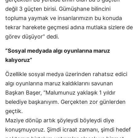
değil 3 güçten birisi. Gümüşhane bilincini
Samsun
topluma yaymak ve insanlarımızın bu konuda
Siirt
tekrar harekete geçmesi adına mutlaka sizlere de
Sinop
görev düşüyor” dedi.
Sivas
“Sosyal medyada algı oyunlarına maruz
kalıyoruz”
Tekirdağ
Tokat
Özellikle sosyal medya üzerinden rahatsız edici
algı oyunlarına maruz kaldıklarını savunan
Trabzon
Başkan Başer, “Malumunuz yaklaşık 1 yıldır
Tunceli
belediye başkanıyım. Gerçekten zor günlerden
geçtik.
Şanlıurfa
Maziye dönüp artık şöyleydi böyleydi diye
Uşak
konuşmuyoruz. Şimdi icraat zamanı, şimdi hedef
Van