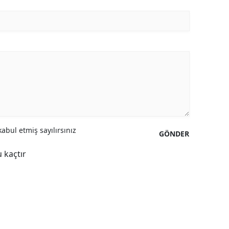
Yozgat
Zonguldak
Aksaray
Bayburt
Karaman
Kırıkkale
abul etmiş sayılırsınız
GÖNDER
Batman
 kaçtır
Şırnak
Bartın
Ardahan
Iğdır