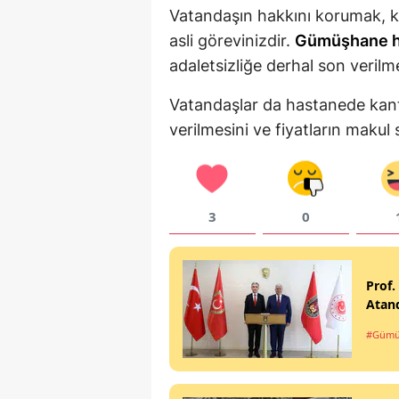
Vatandaşın hakkını korumak, k
asli görevinizdir.
Gümüşhane h
adaletsizliğe derhal son verilme
Vatandaşlar da hastanede kanti
verilmesini ve fiyatların makul 
3
0
Prof.
Atan
#Gümü