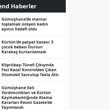
Ceza Dönemi
end Haberler
Başlayacak
Gümüşhane’de mantar
toplamak isteyen kadın
ayının hedefi oldu
Kürtün'de patpat kazası: 3
çocuk babası Dursun
Karakaş kurtarılamadı
Köprübaşı Tüneli Çıkışında
Feci Kaza! Kontrolden Çıkan
Otomobil Savrulup Takla Attı
Gümüşhane Vali
Yardımcılıkları ve Kürtün
Kaymakamlığında Atama
Kararları Resmi Gazete'de
Yayımlandı