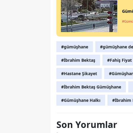
Gümüş
#Gümü
#gümüşhane
#gümüşhane dev
#İbrahim Bektaş
#Fahiş Fiyat
#Hastane Şikayet
#Gümüşhane 
#İbrahim Bektaş Gümüşhane
#Gümüşhane Halkı
#İbrahim 
Son Yorumlar