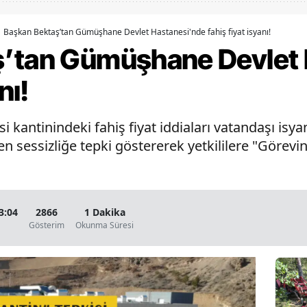
Bilecik
Başkan Bektaş’tan Gümüşhane Devlet Hastanesi'nde fahiş fiyat isyanı!
Bingöl
ş’tan Gümüşhane Devlet 
Bitlis
nı!
Bolu
antinindeki fahiş fiyat iddiaları vatandaşı isyan
Burdur
n sessizliğe tepki göstererek yetkililere "Görevin
Bursa
Çanakkale
Çankırı
3:04
2866
1 Dakika
Gösterim
Okunma Süresi
Çorum
Denizli
Diyarbakır