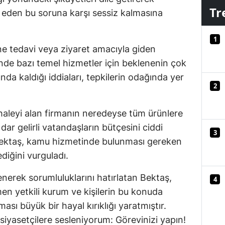
Tr
m eden bu soruna karşı sessiz kalmasına
Mersin
İstanbul
1
 tedavi veya ziyaret amacıyla giden
İzmir
nde bazı temel hizmetler için beklenenin çok
Kars
a kaldığı iddiaları, tepkilerin odağında yer
2
Kastamonu
ihaleyi alan firmanın neredeyse tüm ürünlere
Kayseri
dar gelirli vatandaşların bütçesini ciddi
3
Kırklareli
Bektaş, kamu hizmetinde bulunması gereken
ediğini vurguladı.
Kırşehir
lenerek sorumluluklarını hatırlatan Bektaş,
Kocaeli
4
en yetkili kurum ve kişilerin bu konuda
Konya
ı büyük bir hayal kırıklığı yaratmıştır.
 siyasetçilere sesleniyorum: Görevinizi yapın!
Kütahya