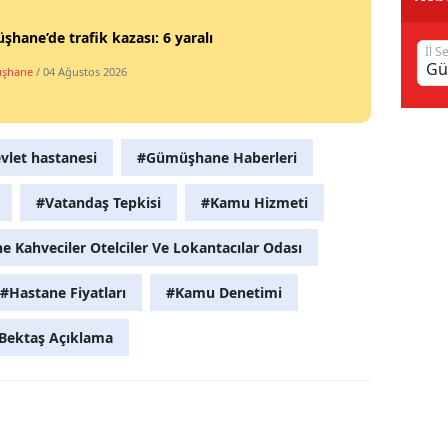
Samsun
hane’de trafik kazası: 6 yaralı
İl S
şhane
/ 04 Ağustos 2026
Siirt
Sinop
Sivas
let hastanesi
#Gümüşhane Haberleri
Tekirdağ
#Vatandaş Tepkisi
#Kamu Hizmeti
Tokat
Kahveciler Otelciler Ve Lokantacılar Odası
Trabzon
#Hastane Fiyatları
#Kamu Denetimi
Tunceli
Bektaş Açıklama
Şanlıurfa
Uşak
Van