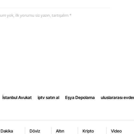
Yalova
yorum yok, ilk yorumu siz yazın, tartışalım *
Karabük
Kilis
Osmaniye
Düzce
İstanbul Avukat
iptv satın al
Eşya Depolama
uluslararası evde
 Dakika
Döviz
Altın
Kripto
Video