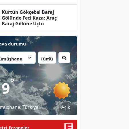
Kürtün Gökçebel Baraj
Gölünde Feci Kaza: Araç
Baraj Gölüne Uçtu
ava durumu
İlçe:
°
19
müşhane
, Türkiye
Açık
tçi Eczaneler