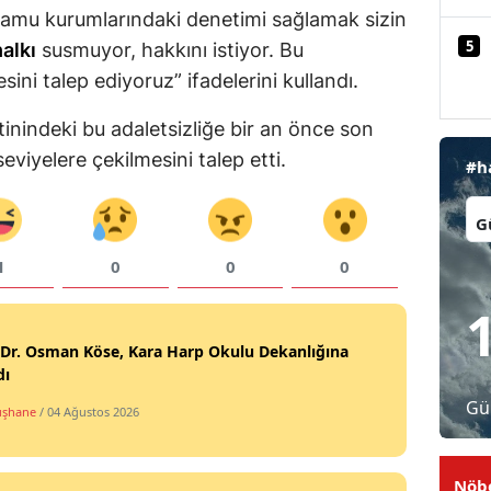
amu kurumlarındaki denetimi sağlamak sizin
Malatya
5
alkı
susmuyor, hakkını istiyor. Bu
Manisa
sini talep ediyoruz” ifadelerini kullandı.
Kahramanmaraş
nindeki bu adaletsizliğe bir an önce son
seviyelere çekilmesini talep etti.
#h
Mardin
İl:
Muğla
Muş
1
0
0
0
Nevşehir
Niğde
 Dr. Osman Köse, Kara Harp Okulu Dekanlığına
dı
Ordu
Gü
şhane
/ 04 Ağustos 2026
Rize
Sakarya
Nöbe