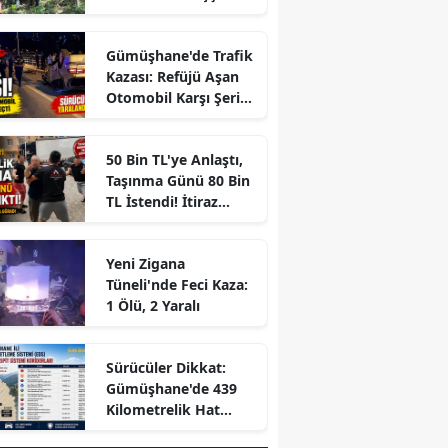
hayatını kaybetti
Gümüşhane'de Trafik
Kazası: Refüjü Aşan
Otomobil Karşı Şeride
Geçti
50 Bin TL'ye Anlaştı,
Taşınma Günü 80 Bin
TL İstendi! İtiraz
Edince Ortalık Karıştı
Yeni Zigana
Tüneli'nde Feci Kaza:
1 Ölü, 2 Yaralı
r
Sürücüler Dikkat:
Gümüşhane'de 439
Kilometrelik Hat
Boyunca Yapay Zekalı