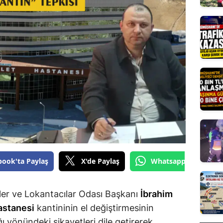
Edirne
Elazığ
Erzincan
Erzurum
Eskişehir
Gaziantep
Giresun
Gümüşhane
book'ta Paylaş
X'de Paylaş
Whatsapp'tan Gönde
Hakkari
iler ve Lokantacılar Odası Başkanı
İbrahim
Hatay
stanesi
kantininin el değiştirmesinin
Isparta
 yönündeki şikayetleri dile getirerek