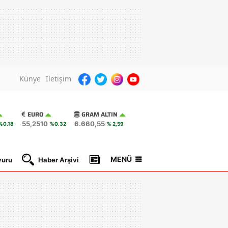
Künye
İletişim
EURO
GRAM ALTIN
55,2510
6.660,55
%0.18
%0.32
% 2,59
MENÜ
yuru
Haber Arşivi
Gazete Manşetleri
Nöbetçi Ec