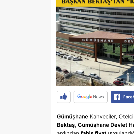
Face
Gümüşhane
Kahveciler, Otelc
Bektaş
,
Gümüşhane Devlet Ha
ardından
fahiş fiyat
uygulandığı