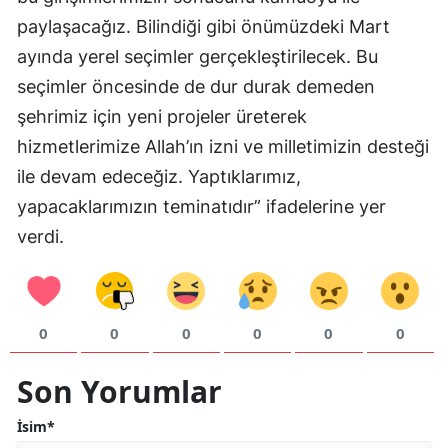
paylaşacağız. Bilindiği gibi önümüzdeki Mart
Samsun
ayında yerel seçimler gerçekleştirilecek. Bu
Siirt
seçimler öncesinde de dur durak demeden
Sinop
şehrimiz için yeni projeler üreterek
hizmetlerimize Allah’ın izni ve milletimizin desteği
Sivas
ile devam edeceğiz. Yaptıklarımız,
Tekirdağ
yapacaklarımızın teminatıdır” ifadelerine yer
verdi.
Tokat
Trabzon
Tunceli
0
0
0
0
0
0
Şanlıurfa
Son Yorumlar
Uşak
İsim*
Van