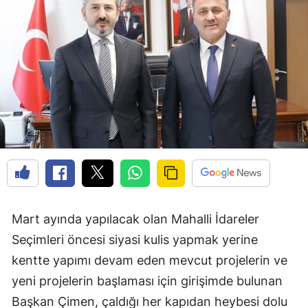
Edirne
Elazığ
Erzincan
Erzurum
Eskişehir
Gaziantep
Giresun
Gümüşhane
Mart ayında yapılacak olan Mahalli İdareler
Seçimleri öncesi siyasi kulis yapmak yerine
Hakkari
kentte yapımı devam eden mevcut projelerin ve
Hatay
yeni projelerin başlaması için girişimde bulunan
Isparta
Başkan Çimen, çaldığı her kapıdan heybesi dolu