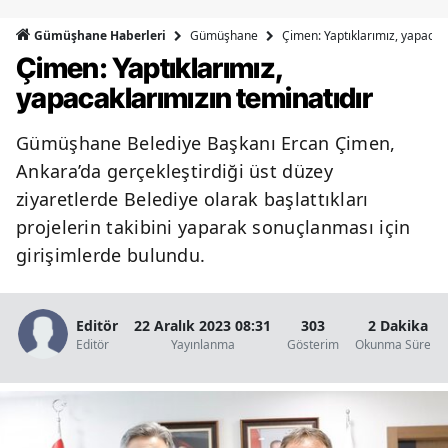
Bilecik
Gümüşhane
Çimen: Yaptıklarımız, yapacak
Gümüşhane Haberleri
Çimen: Yaptıklarımız,
Bingöl
yapacaklarımızın teminatıdır
Bitlis
Gümüşhane Belediye Başkanı Ercan Çimen,
Bolu
Ankara’da gerçekleştirdiği üst düzey
Burdur
ziyaretlerde Belediye olarak başlattıkları
projelerin takibini yaparak sonuçlanması için
Bursa
girişimlerde bulundu.
Çanakkale
Çankırı
Editör
22 Aralık 2023 08:31
303
2 Dakika
Editör
Yayınlanma
Gösterim
Okunma Süresi
Çorum
Denizli
Diyarbakır