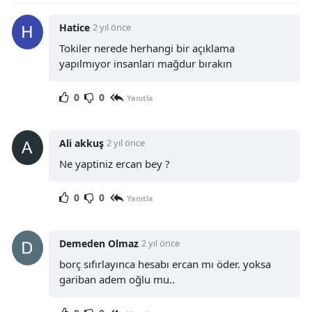
Yalova
Hatice
2 yıl önce
Tokiler nerede herhangi bir açıklama
Karabük
yapılmıyor insanları mağdur bırakın
Kilis
0
0
Yanıtla
Osmaniye
Düzce
Ali akkuş
2 yıl önce
Ne yaptiniz ercan bey ?
0
0
Yanıtla
Demeden Olmaz
2 yıl önce
borç sıfırlayınca hesabı ercan mı öder. yoksa
gariban adem oğlu mu..