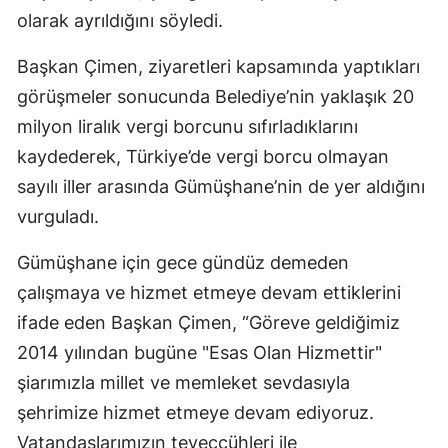
olarak ayrıldığını söyledi.
Mersin
Başkan Çimen, ziyaretleri kapsamında yaptıkları
İstanbul
görüşmeler sonucunda Belediye’nin yaklaşık 20
İzmir
milyon liralık vergi borcunu sıfırladıklarını
Kars
kaydederek, Türkiye’de vergi borcu olmayan
sayılı iller arasında Gümüşhane’nin de yer aldığını
Kastamonu
vurguladı.
Kayseri
Gümüşhane için gece gündüz demeden
Kırklareli
çalışmaya ve hizmet etmeye devam ettiklerini
Kırşehir
ifade eden Başkan Çimen, “Göreve geldiğimiz
2014 yılından bugüne "Esas Olan Hizmettir"
Kocaeli
şiarımızla millet ve memleket sevdasıyla
Konya
şehrimize hizmet etmeye devam ediyoruz.
Kütahya
Vatandaşlarımızın teveccühleri ile