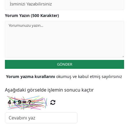
Yozgat
Yorum Yazın (500 Karakter)
Zonguldak
Aksaray
Bayburt
Karaman
GÖNDER
Kırıkkale
Yorum yazma kurallarını
okumuş ve kabul etmiş sayılırsınız
Batman
Aşağıdaki görselde işlemin sonucu kaçtır
Şırnak
Bartın
Ardahan
Iğdır