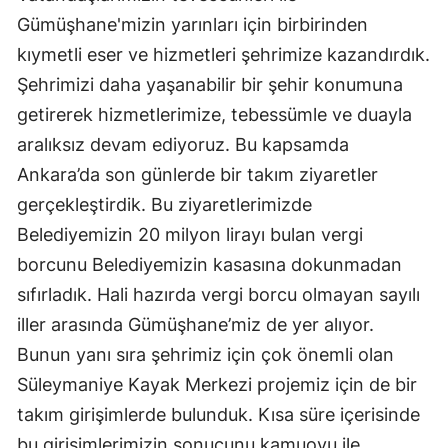
Gümüşhane'mizin yarınları için birbirinden
Malatya
kıymetli eser ve hizmetleri şehrimize kazandırdık.
Manisa
Şehrimizi daha yaşanabilir bir şehir konumuna
Kahramanmaraş
getirerek hizmetlerimize, tebessümle ve duayla
aralıksız devam ediyoruz. Bu kapsamda
Mardin
Ankara’da son günlerde bir takım ziyaretler
Muğla
gerçekleştirdik. Bu ziyaretlerimizde
Belediyemizin 20 milyon lirayı bulan vergi
Muş
borcunu Belediyemizin kasasına dokunmadan
Nevşehir
sıfırladık. Hali hazırda vergi borcu olmayan sayılı
Niğde
iller arasında Gümüşhane’miz de yer alıyor.
Bunun yanı sıra şehrimiz için çok önemli olan
Ordu
Süleymaniye Kayak Merkezi projemiz için de bir
Rize
takım girişimlerde bulunduk. Kısa süre içerisinde
Sakarya
bu girişimlerimizin sonucunu kamuoyu ile