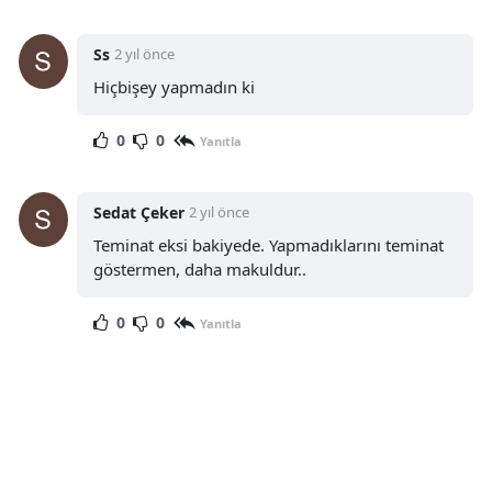
Ss
2 yıl önce
Hiçbişey yapmadın ki
0
0
Yanıtla
Sedat Çeker
2 yıl önce
Teminat eksi bakiyede. Yapmadıklarını teminat
göstermen, daha makuldur..
0
0
Yanıtla