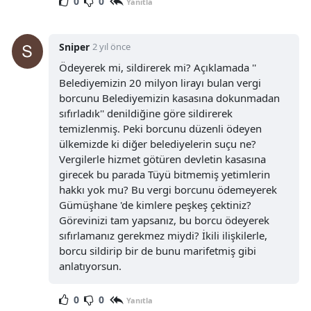
0
0
Yanıtla
Sniper
2 yıl önce
Ödeyerek mi, sildirerek mi? Açıklamada ''
Belediyemizin 20 milyon lirayı bulan vergi
borcunu Belediyemizin kasasına dokunmadan
sıfırladık'' denildiğine göre sildirerek
temizlenmiş. Peki borcunu düzenli ödeyen
ülkemizde ki diğer belediyelerin suçu ne?
Vergilerle hizmet götüren devletin kasasına
girecek bu parada Tüyü bitmemiş yetimlerin
hakkı yok mu? Bu vergi borcunu ödemeyerek
Gümüşhane 'de kimlere peşkeş çektiniz?
Görevinizi tam yapsanız, bu borcu ödeyerek
sıfırlamanız gerekmez miydi? İkili ilişkilerle,
borcu sildirip bir de bunu marifetmiş gibi
anlatıyorsun.
0
0
Yanıtla