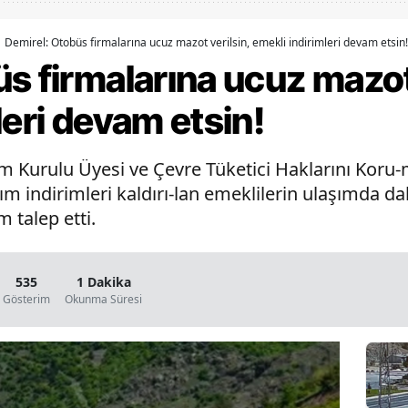
Bilecik
Demirel: Otobüs firmalarına ucuz mazot verilsin, emekli indirimleri devam etsin!
Bingöl
s firmalarına ucuz mazot 
Bitlis
leri devam etsin!
Bolu
m Kurulu Üyesi ve Çevre Tüketici Haklarını Kor
Burdur
m indirimleri kaldırı-lan emeklilerin ulaşımda da
Bursa
 talep etti.
Çanakkale
Çankırı
535
1 Dakika
Gösterim
Okunma Süresi
Çorum
Denizli
Diyarbakır