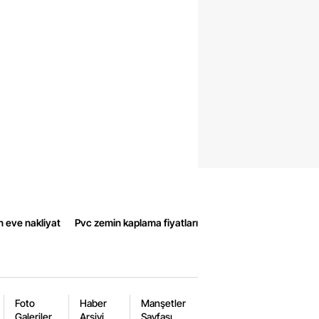
n eve nakliyat
Pvc zemin kaplama fiyatları
Foto
Haber
Manşetler
Galeriler
Arşivi
Sayfası