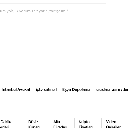
Yozgat
yorum yok, ilk yorumu siz yazın, tartışalım *
Zonguldak
Aksaray
Bayburt
Karaman
Kırıkkale
Batman
İstanbul Avukat
iptv satın al
Eşya Depolama
uluslararası evde
Şırnak
Bartın
Ardahan
 Dakika
Döviz
Altın
Kripto
Video
erleri
Kurları
Fiyatları
Fiyatları
Galeriler
Iğdır