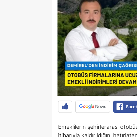
Face
Emeklilerin şehirlerarası otobüs
itibarıyla kaldırıldığını hatırl