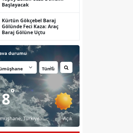
Başlayacak
Kürtün Gökçebel Baraj
Gölünde Feci Kaza: Araç
Baraj Gölüne Uçtu
ava durumu
İlçe:
°
18
müşhane
, Türkiye
Açık