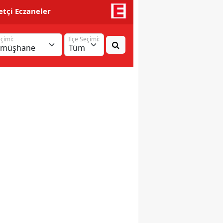
tçi Eczaneler
eçimi:
İlçe Seçimi: