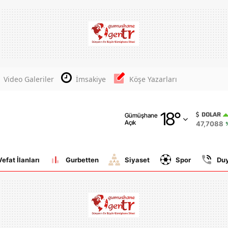
Adana
Adıyaman
Afyonkarahisar
Video Galeriler
İmsakiye
Köşe Yazarları
Ağrı
18
°
Amasya
DOLAR
Gümüşhane
Açık
47,7088
Ankara
Antalya
Vefat İlanları
Gurbetten
Siyaset
Spor
Du
Artvin
Aydın
Balıkesir