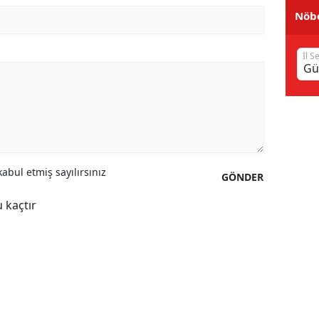
Nöbe
Samsun
Siirt
İl S
Sinop
Sivas
Tekirdağ
Tokat
abul etmiş sayılırsınız
GÖNDER
Trabzon
 kaçtır
Tunceli
Şanlıurfa
Uşak
Van