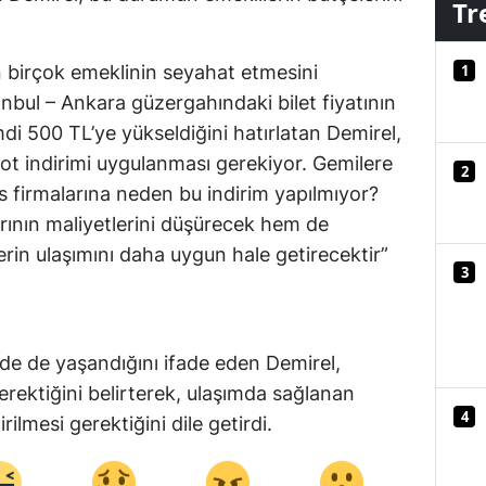
Tr
.
Mersin
1
şın birçok emeklinin seyahat etmesini
İstanbul
tanbul – Ankara güzergahındaki bilet fiyatının
İzmir
mdi 500 TL’ye yükseldiğini hatırlatan Demirel,
ot indirimi uygulanması gerekiyor. Gemilere
Kars
2
s firmalarına neden bu indirim yapılmıyor?
Kastamonu
rının maliyetlerini düşürecek hem de
Kayseri
lerin ulaşımını daha uygun hale getirecektir”
3
Kırklareli
Kırşehir
de de yaşandığını ifade eden Demirel,
Kocaeli
gerektiğini belirterek, ulaşımda sağlanan
4
ilmesi gerektiğini dile getirdi.
Konya
Kütahya