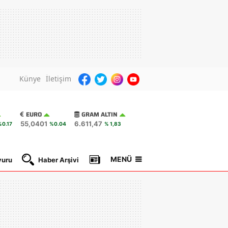
Künye
İletişim
EURO
GRAM ALTIN
55,0401
6.611,47
%0.17
%0.04
% 1,83
MENÜ
yuru
Haber Arşivi
Gazete Manşetleri
Nöbetçi Ec