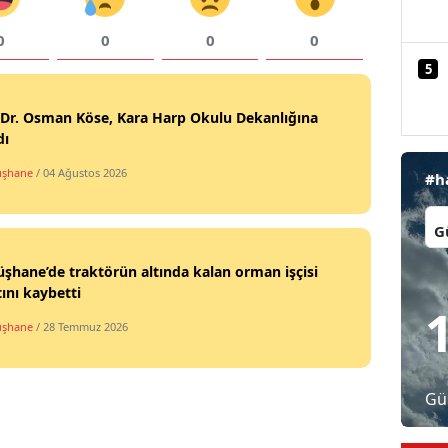
Malatya
0
0
0
0
5
Manisa
Kahramanmaraş
 Dr. Osman Köse, Kara Harp Okulu Dekanlığına
dı
Mardin
şhane
/ 04 Ağustos 2026
#h
Muğla
İl:
Muş
hane’de traktörün altında kalan orman işçisi
Nevşehir
ını kaybetti
Niğde
şhane
/ 28 Temmuz 2026
Ordu
Gü
Rize
Sakarya