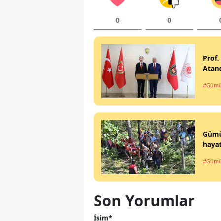
0
0
Prof.
Atan
#Gümü
Gümüş
hayat
#Gümü
Son Yorumlar
İsim*