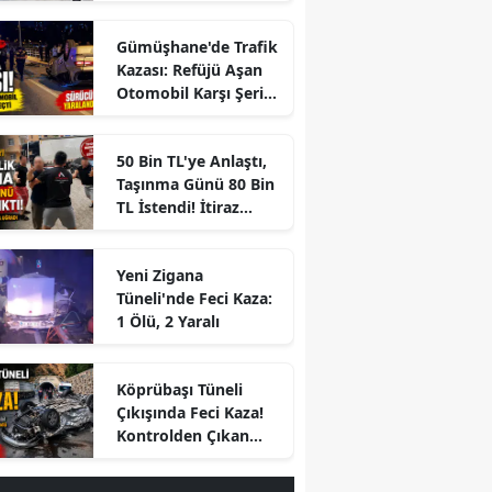
Gümüşhane'de Trafik
Kazası: Refüjü Aşan
Otomobil Karşı Şeride
Geçti
50 Bin TL'ye Anlaştı,
Taşınma Günü 80 Bin
TL İstendi! İtiraz
Edince Ortalık Karıştı
Yeni Zigana
Tüneli'nde Feci Kaza:
1 Ölü, 2 Yaralı
r
Köprübaşı Tüneli
Çıkışında Feci Kaza!
Kontrolden Çıkan
Otomobil Savrulup
Takla Attı