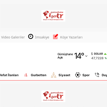
Adana
Adıyaman
Afyonkarahisar
Video Galeriler
İmsakiye
Köşe Yazarları
Ağrı
14
°
Amasya
DOLAR
Gümüşhane
Açık
47,7228
%
Ankara
Antalya
Vefat İlanları
Gurbetten
Siyaset
Spor
Du
Artvin
Aydın
Balıkesir