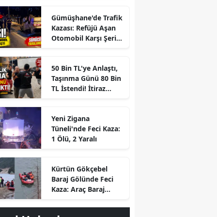
Gümüşhane'de Trafik
Kazası: Refüjü Aşan
Otomobil Karşı Şeride
Geçti
50 Bin TL'ye Anlaştı,
Taşınma Günü 80 Bin
TL İstendi! İtiraz
Edince Ortalık Karıştı
Yeni Zigana
Tüneli'nde Feci Kaza:
1 Ölü, 2 Yaralı
r
Kürtün Gökçebel
Baraj Gölünde Feci
Kaza: Araç Baraj
Gölüne Uçtu