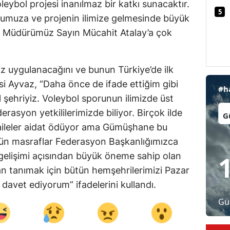
bol projesi inanılmaz bir katkı sunacaktır.
5
Malatya
numuza ve projenin ilimize gelmesinde büyük
 İl Müdürümüz Sayın Mücahit Atalay’a çok
Manisa
Kahramanmaraş
z uygulanacağını ve bunun Türkiye’de ilk
Mardin
isi Ayvaz, “Daha önce de ifade ettiğim gibi
#h
l şehriyiz. Voleybol sporunun ilimizde üst
Muğla
İl:
erasyon yetkililerimizde biliyor. Birçok ilde
Muş
aileler aidat ödüyor ama Gümüşhane bu
ütün masraflar Federasyon Başkanlığımızca
Nevşehir
l gelişimi açısından büyük öneme sahip olan
Niğde
n tanımak için bütün hemşehrilerimizi Pazar
Ordu
a davet ediyorum” ifadelerini kullandı.
Gü
Rize
Sakarya