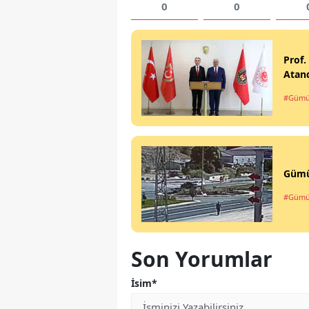
0
0
Prof.
Atan
#Gümü
Gümüş
#Gümü
Son Yorumlar
İsim*