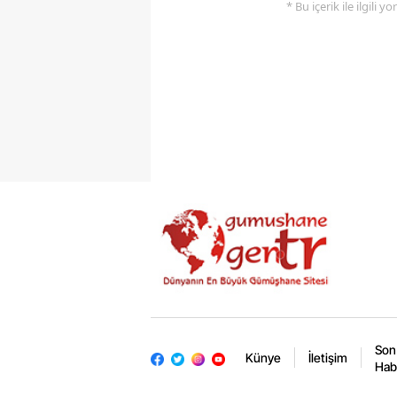
* Bu içerik ile ilgili 
Son
Künye
İletişim
Hab