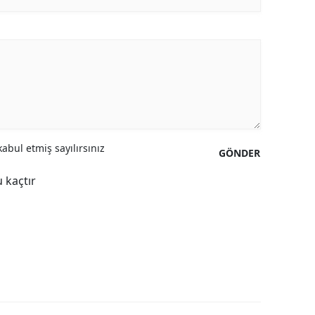
Yozgat
Zonguldak
Aksaray
Bayburt
Karaman
abul etmiş sayılırsınız
GÖNDER
Kırıkkale
 kaçtır
Batman
Şırnak
Bartın
Ardahan
Iğdır