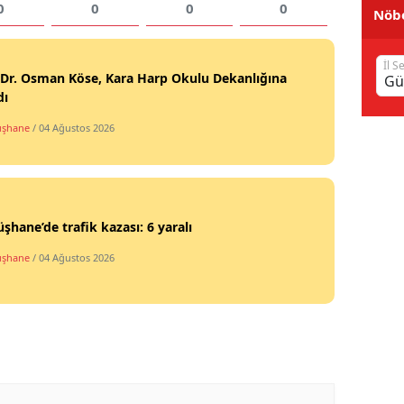
0
0
0
0
Nöbe
Samsun
İl S
Siirt
 Dr. Osman Köse, Kara Harp Okulu Dekanlığına
dı
Sinop
şhane
/ 04 Ağustos 2026
Sivas
Tekirdağ
Tokat
hane’de trafik kazası: 6 yaralı
Trabzon
şhane
/ 04 Ağustos 2026
Tunceli
Şanlıurfa
Uşak
Van