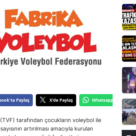
Edirne
Elazığ
Erzincan
Erzurum
Eskişehir
Gaziantep
Giresun
Gümüşhane
book'ta Paylaş
X'de Paylaş
Whatsapp'tan Gönde
Hakkari
Hatay
TVF) tarafından çocukların voleybol ile
u sayısının artırılması amacıyla kurulan
Isparta