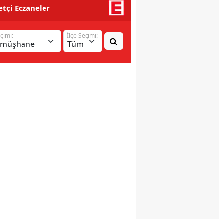
tçi Eczaneler
eçimi:
İlçe Seçimi: