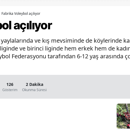
Bilecik
Fabrika Voleybol açılıyor
Bingöl
ol açılıyor
Bitlis
ı yaylalarında ve kış mevsiminde de köylerinde k
Bolu
liginde ve birinci liginde hem erkek hem de kadın
Burdur
ol Federasyonu tarafından 6-12 yaş arasında ço
.
Bursa
Çanakkale
126
2 Dakika
Çankırı
Gösterim
Okunma Süresi
Çorum
Denizli
Diyarbakır