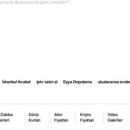
yorum yok, ilk yorumu siz yazın, tartışalım *
Yalova
Karabük
Kilis
Osmaniye
Düzce
İstanbul Avukat
iptv satın al
Eşya Depolama
uluslararası evde
 Dakika
Döviz
Altın
Kripto
Video
erleri
Kurları
Fiyatları
Fiyatları
Galeriler