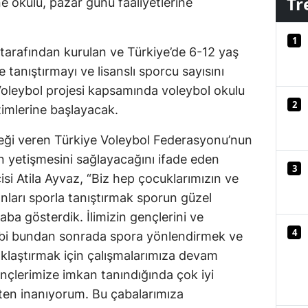
Tr
 okulu, pazar günü faaliyetlerine
Mersin
1
İstanbul
tarafından kurulan ve Türkiye’de 6-12 yaş
e tanıştırmayı ve lisanslı sporcu sayısını
İzmir
Voleybol projesi kapsamında voleybol okulu
Kars
2
imlerine başlayacak.
Kastamonu
ği veren Türkiye Voleybol Federasyonu’nun
ın yetişmesini sağlayacağını ifade eden
Kayseri
3
si Atila Ayvaz, “Biz hep çocuklarımızın ve
Kırklareli
nları sporla tanıştırmak sporun güzel
Kırşehir
aba gösterdik. İlimizin gençlerini ve
4
ibi bundan sonrada spora yönlendirmek ve
Kocaeli
zaklaştırmak için çalışmalarımıza devam
Konya
gençlerimize imkan tanındığında çok iyi
kten inanıyorum. Bu çabalarımıza
Kütahya