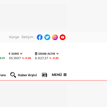
Künye
İletişim
EURO
GRAM ALTIN
55,1907
6.627,27
0.01
%-0.06
% -0,50
MENÜ
yuru
Haber Arşivi
Gazete Manşetleri
Nöbetçi Ec