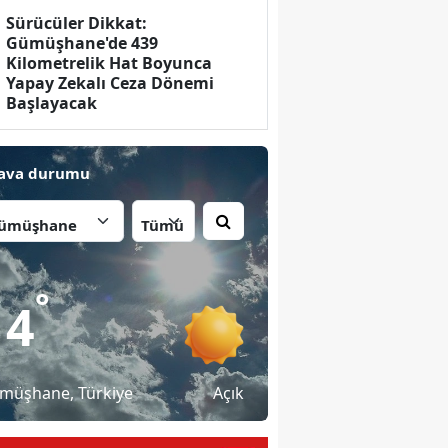
Sürücüler Dikkat:
Gümüşhane'de 439
Kilometrelik Hat Boyunca
Yapay Zekalı Ceza Dönemi
Başlayacak
ava durumu
İlçe:
°
14
müşhane
, Türkiye
Açık