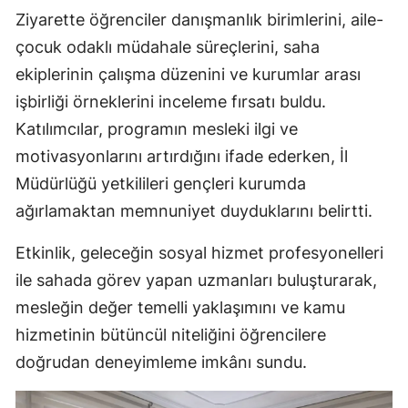
Ziyarette öğrenciler danışmanlık birimlerini, aile-
Malatya
çocuk odaklı müdahale süreçlerini, saha
Manisa
ekiplerinin çalışma düzenini ve kurumlar arası
işbirliği örneklerini inceleme fırsatı buldu.
Kahramanmaraş
Katılımcılar, programın mesleki ilgi ve
Mardin
motivasyonlarını artırdığını ifade ederken, İl
Muğla
Müdürlüğü yetkilileri gençleri kurumda
ağırlamaktan memnuniyet duyduklarını belirtti.
Muş
Etkinlik, geleceğin sosyal hizmet profesyonelleri
Nevşehir
ile sahada görev yapan uzmanları buluşturarak,
Niğde
mesleğin değer temelli yaklaşımını ve kamu
Ordu
hizmetinin bütüncül niteliğini öğrencilere
doğrudan deneyimleme imkânı sundu.
Rize
Sakarya