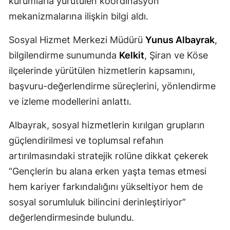
kurumlarla yürütülen koordinasyon
Mersin
mekanizmalarına ilişkin bilgi aldı.
İstanbul
Sosyal Hizmet Merkezi Müdürü
Yunus Albayrak
,
bilgilendirme sunumunda
Kelkit
, Şiran ve Köse
İzmir
ilçelerinde yürütülen hizmetlerin kapsamını,
Kars
başvuru-değerlendirme süreçlerini, yönlendirme
Kastamonu
ve izleme modellerini anlattı.
Kayseri
Albayrak, sosyal hizmetlerin kırılgan grupların
güçlendirilmesi ve toplumsal refahın
Kırklareli
artırılmasındaki stratejik rolüne dikkat çekerek
Kırşehir
“Gençlerin bu alana erken yaşta temas etmesi
Kocaeli
hem kariyer farkındalığını yükseltiyor hem de
sosyal sorumluluk bilincini derinleştiriyor”
Konya
değerlendirmesinde bulundu.
Kütahya