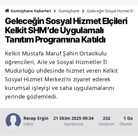
Bilecik
Gümüşhane
Geleceğin Sosyal Hizmet Elçil
Gümüşhane Haberleri
Geleceğin Sosyal Hizmet Elçileri
Bingöl
Kelkit SHM’de Uygulamalı
Bitlis
Tanıtım Programına Katıldı
Bolu
Kelkit Mustafa Maruf Şahin Ortaokulu
Burdur
öğrencileri, Aile ve Sosyal Hizmetler İl
Bursa
Müdürlüğü uhdesinde hizmet veren Kelkit
Sosyal Hizmet Merkezi’ni ziyaret ederek
Çanakkale
kurumsal işleyişi ve saha uygulamalarını
Çankırı
yerinde gözlemledi.
Çorum
Recep Ergin
21 Ekim 2025 09:34
232
1 Daki
Denizli
Editör
Yayınlanma
Gösterim
Okunma Sü
Diyarbakır