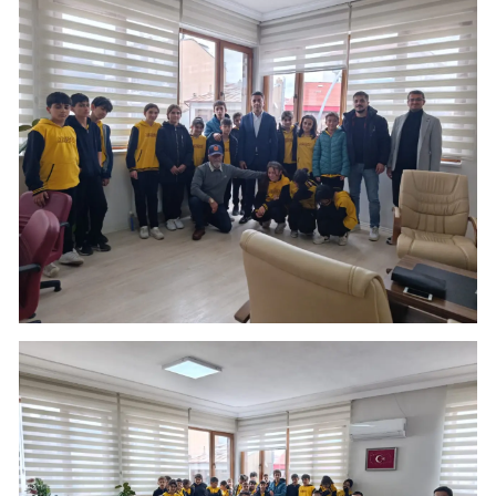
Samsun
Siirt
Sinop
Sivas
Tekirdağ
Tokat
Trabzon
Tunceli
Şanlıurfa
Uşak
Van