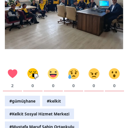
Yozgat
Zonguldak
Aksaray
Bayburt
Karaman
Kırıkkale
Batman
2
0
0
0
0
0
Şırnak
#gümüşhane
#kelkit
Bartın
#Kelkit Sosyal Hizmet Merkezi
Ardahan
#Mustafa Maruf Şahin Ortaokulu
Iğdır