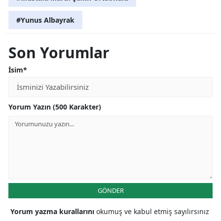
Yalova
#Yunus Albayrak
Karabük
Son Yorumlar
Kilis
İsim*
Osmaniye
Düzce
Yorum Yazın (500 Karakter)
GÖNDER
Yorum yazma kurallarını
okumuş ve kabul etmiş sayılırsınız