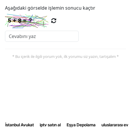
Aşağıdaki görselde işlemin sonucu kaçtır
* Bu içerik ile ilgili yorum yok, ilk yorumu siz yazın, tartışalım *
İstanbul Avukat
iptv satın al
Eşya Depolama
uluslararası ev