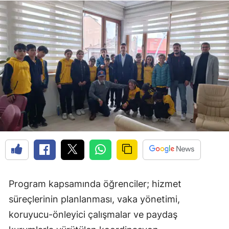
Edirne
Elazığ
Erzincan
Erzurum
Eskişehir
Gaziantep
Giresun
Gümüşhane
Hakkari
Program kapsamında öğrenciler; hizmet
süreçlerinin planlanması, vaka yönetimi,
Hatay
koruyucu-önleyici çalışmalar ve paydaş
Isparta