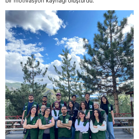
bir motivasyon kaynağı oluşturdu.
Yozgat
Zonguldak
Aksaray
Bayburt
Karaman
Kırıkkale
Batman
Şırnak
Bartın
Ardahan
Iğdır