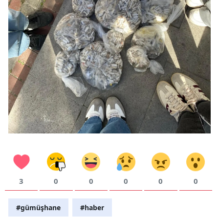
3
0
0
0
0
0
#gümüşhane
#haber