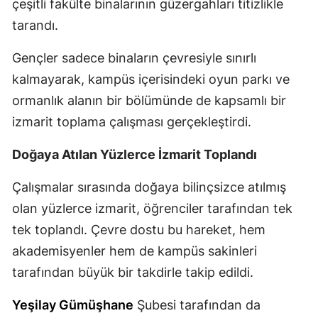
çeşitli fakülte binalarının güzergahları titizlikle
Malatya
tarandı.
Manisa
Gençler sadece binaların çevresiyle sınırlı
kalmayarak, kampüs içerisindeki oyun parkı ve
Kahramanmaraş
ormanlık alanın bir bölümünde de kapsamlı bir
Mardin
izmarit toplama çalışması gerçekleştirdi.
Muğla
Doğaya Atılan Yüzlerce İzmarit Toplandı
Muş
Çalışmalar sırasında doğaya bilinçsizce atılmış
Nevşehir
olan yüzlerce izmarit, öğrenciler tarafından tek
Niğde
tek toplandı. Çevre dostu bu hareket, hem
akademisyenler hem de kampüs sakinleri
Ordu
tarafından büyük bir takdirle takip edildi.
Rize
Yeşilay Gümüşhane
Şubesi tarafından da
Sakarya