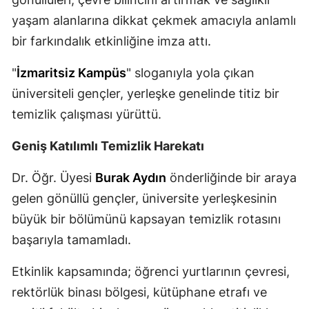
Mersin
yaşam alanlarına dikkat çekmek amacıyla anlamlı
bir farkındalık etkinliğine imza attı.
İstanbul
"
İzmaritsiz Kampüs
" sloganıyla yola çıkan
İzmir
üniversiteli gençler, yerleşke genelinde titiz bir
Kars
temizlik çalışması yürüttü.
Kastamonu
Geniş Katılımlı Temizlik Harekatı
Kayseri
Dr. Öğr. Üyesi
Burak Aydın
önderliğinde bir araya
Kırklareli
gelen gönüllü gençler, üniversite yerleşkesinin
Kırşehir
büyük bir bölümünü kapsayan temizlik rotasını
başarıyla tamamladı.
Kocaeli
Etkinlik kapsamında; öğrenci yurtlarının çevresi,
Konya
rektörlük binası bölgesi, kütüphane etrafı ve
Kütahya