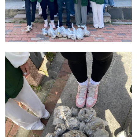
Yalova
Karabük
Kilis
Osmaniye
Düzce