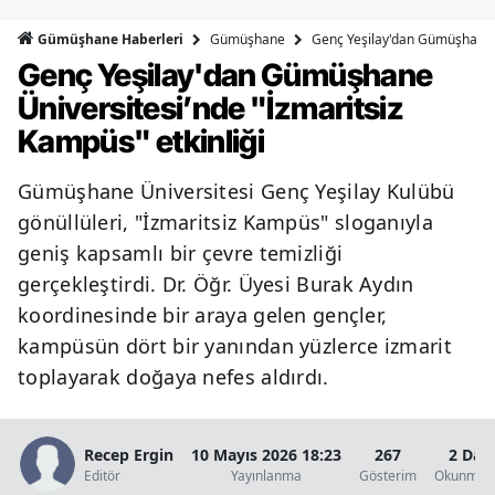
Bilecik
Gümüşhane
Genç Yeşilay'dan Gümüşhane Ü
Gümüşhane Haberleri
Genç Yeşilay'dan Gümüşhane
Bingöl
Üniversitesi’nde "İzmaritsiz
Bitlis
Kampüs" etkinliği
Bolu
Gümüşhane Üniversitesi Genç Yeşilay Kulübü
Burdur
gönüllüleri, "İzmaritsiz Kampüs" sloganıyla
Bursa
geniş kapsamlı bir çevre temizliği
gerçekleştirdi. Dr. Öğr. Üyesi Burak Aydın
Çanakkale
koordinesinde bir araya gelen gençler,
Çankırı
kampüsün dört bir yanından yüzlerce izmarit
toplayarak doğaya nefes aldırdı.
Çorum
Denizli
Recep Ergin
10 Mayıs 2026 18:23
267
2 Dak
Editör
Yayınlanma
Gösterim
Okunma S
Diyarbakır