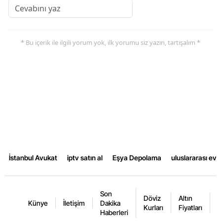
* Bu içerik ile ilgili yorum yok, ilk yorumu siz yazın, tartışalım *
İstanbul Avukat
iptv satın al
Eşya Depolama
uluslararası ev
Son
Döviz
Altın
K
Künye
İletişim
Dakika
Kurları
Fiyatları
F
Haberleri