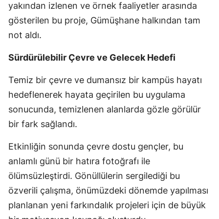
yakından izlenen ve örnek faaliyetler arasında
Samsun
gösterilen bu proje, Gümüşhane halkından tam
not aldı.
Siirt
Sinop
Sürdürülebilir Çevre ve Gelecek Hedefi
Sivas
Temiz bir çevre ve dumansız bir kampüs hayatı
hedeflenerek hayata geçirilen bu uygulama
Tekirdağ
sonucunda, temizlenen alanlarda gözle görülür
Tokat
bir fark sağlandı.
Trabzon
Etkinliğin sonunda çevre dostu gençler, bu
Tunceli
anlamlı günü bir hatıra fotoğrafı ile
ölümsüzleştirdi. Gönüllülerin sergilediği bu
Şanlıurfa
özverili çalışma, önümüzdeki dönemde yapılması
Uşak
planlanan yeni farkındalık projeleri için de büyük
Van