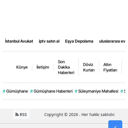
İstanbul Avukat
iptv satın al
Eşya Depolama
uluslararası ev
Son
Döviz
Altın
K
Künye
İletişim
Dakika
Kurları
Fiyatları
F
Haberleri
#
Gümüşhane
#
Gümüşhane Haberleri
#
Süleymaniye Mahallesi
#
Şi
RSS
Copyright © 2026 . Her hakkı saklıdır.