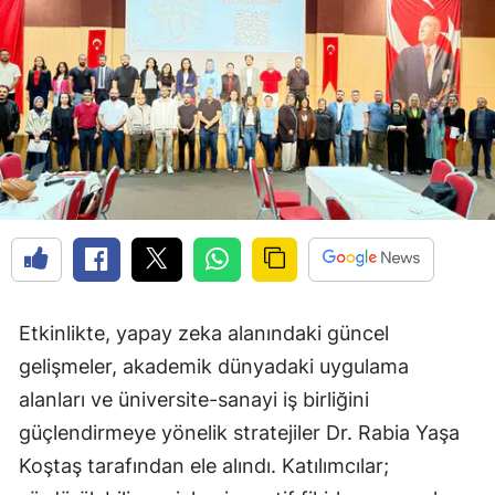
Edirne
Elazığ
Erzincan
Erzurum
Eskişehir
Gaziantep
Giresun
Etkinlikte, yapay zeka alanındaki güncel
Gümüşhane
gelişmeler, akademik dünyadaki uygulama
Hakkari
alanları ve üniversite-sanayi iş birliğini
güçlendirmeye yönelik stratejiler Dr. Rabia Yaşa
Hatay
Koştaş tarafından ele alındı. Katılımcılar;
Isparta