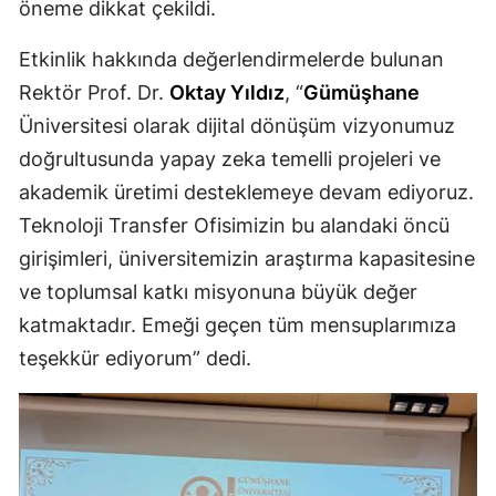
öneme dikkat çekildi.
Malatya
Etkinlik hakkında değerlendirmelerde bulunan
Manisa
Rektör Prof. Dr.
Oktay Yıldız
, “
Gümüşhane
Üniversitesi olarak dijital dönüşüm vizyonumuz
Kahramanmaraş
doğrultusunda yapay zeka temelli projeleri ve
Mardin
akademik üretimi desteklemeye devam ediyoruz.
Muğla
Teknoloji Transfer Ofisimizin bu alandaki öncü
girişimleri, üniversitemizin araştırma kapasitesine
Muş
ve toplumsal katkı misyonuna büyük değer
Nevşehir
katmaktadır. Emeği geçen tüm mensuplarımıza
Niğde
teşekkür ediyorum” dedi.
Ordu
Rize
Sakarya