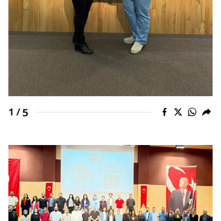
Yozgat
Zonguldak
Aksaray
Bayburt
Karaman
5
1 /
Kırıkkale
Batman
Şırnak
Bartın
Ardahan
Iğdır