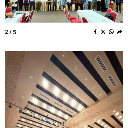
Yalova
Karabük
5
2 /
Kilis
Osmaniye
Düzce