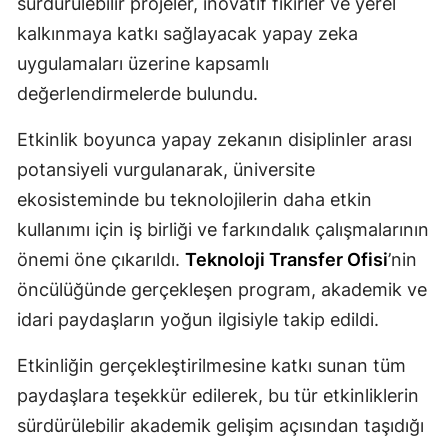
sürdürülebilir projeler, inovatif fikirler ve yerel
Mersin
kalkınmaya katkı sağlayacak yapay zeka
uygulamaları üzerine kapsamlı
İstanbul
değerlendirmelerde bulundu.
İzmir
Etkinlik boyunca yapay zekanın disiplinler arası
Kars
potansiyeli vurgulanarak, üniversite
Kastamonu
ekosisteminde bu teknolojilerin daha etkin
kullanımı için iş birliği ve farkındalık çalışmalarının
Kayseri
önemi öne çıkarıldı.
Teknoloji Transfer Ofisi
’nin
Kırklareli
öncülüğünde gerçekleşen program, akademik ve
Kırşehir
idari paydaşların yoğun ilgisiyle takip edildi.
Kocaeli
Etkinliğin gerçekleştirilmesine katkı sunan tüm
paydaşlara teşekkür edilerek, bu tür etkinliklerin
Konya
sürdürülebilir akademik gelişim açısından taşıdığı
Kütahya