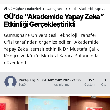
Bilecik
Gümüşhane
GÜ’de “Akademide Yapay Zeka” 
Gümüşhane Haberleri
GÜ’de “Akademide Yapay Zeka”
Bingöl
Etkinliği Gerçekleştirildi
Bitlis
Gümüşhane Üniversitesi Teknoloji Transfer
Bolu
Ofisi tarafından organize edilen “Akademide
Burdur
Yapay Zeka” temalı etkinlik Dr. Mustafa Çalık
Kongre ve Kültür Merkezi Karaca Salonu'nda
Bursa
düzenlendi.
Çanakkale
Çankırı
Recep Ergin
04 Temmuz 2025 21:06
357
1 D
Editör
Yayınlanma
Gösterim
Okunm
Çorum
Denizli
Diyarbakır