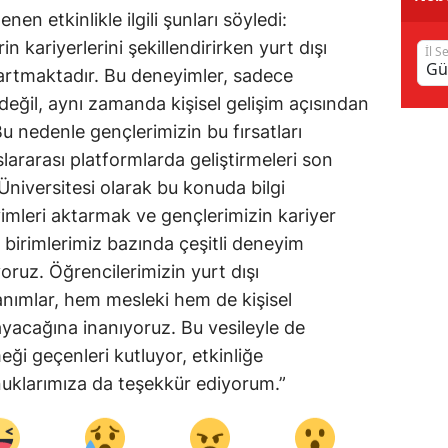
en etkinlikle ilgili şunları söyledi:
Samsun
n kariyerlerini şekillendirirken yurt dışı
İl S
Siirt
artmaktadır. Bu deneyimler, sadece
ğil, aynı zamanda kişisel gelişim açısından
Sinop
 nedenle gençlerimizin bu fırsatları
Sivas
slararası platformlarda geliştirmeleri son
niversitesi olarak bu konuda bilgi
Tekirdağ
mleri aktarmak ve gençlerimizin kariyer
Tokat
 birimlerimiz bazında çeşitli deneyim
yoruz. Öğrencilerimizin yurt dışı
Trabzon
anımlar, hem mesleki hem de kişisel
Tunceli
ayacağına inanıyoruz. Bu vesileyle de
ği geçenleri kutluyor, etkinliğe
Şanlıurfa
nuklarımıza da teşekkür ediyorum.”
Uşak
Van