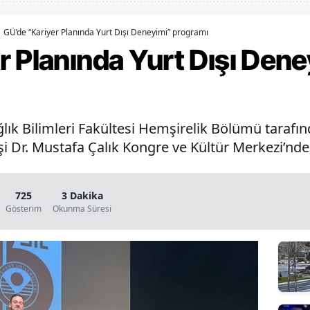
Bilecik
GÜ’de “Kariyer Planında Yurt Dışı Deneyimi” programı
Bingöl
r Planında Yurt Dışı Den
Bitlis
Bolu
ık Bilimleri Fakültesi Hemşirelik Bölümü tarafın
Burdur
şi Dr. Mustafa Çalık Kongre ve Kültür Merkezi’nde 
Bursa
Çanakkale
725
3 Dakika
Gösterim
Okunma Süresi
Çankırı
Çorum
Denizli
Diyarbakır