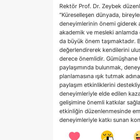
Rektör Prof. Dr. Zeybek düzenlen
“Küreselleşen dünyada, bireyleri
deneyimlerinin önemi giderek 
akademik ve mesleki anlamda de
da büyük önem taşımaktadır. Bu
değerlendirerek kendilerini ulu
derece önemlidir. Gümüşhane Ü
paylaşımında bulunmak, deneyi
planlamasına ışık tutmak adına
paylaşım etkinliklerini destekli
deneyimleriyle elde edilen kaz
gelişimine önemli katkılar sağl
etkinliğin düzenlenmesinde eme
deneyimleriyle katkı sunan ko