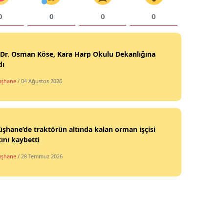
0
0
0
0
Yozgat
Zonguldak
 Dr. Osman Köse, Kara Harp Okulu Dekanlığına
Aksaray
dı
Bayburt
şhane
/ 04 Ağustos 2026
Karaman
Kırıkkale
hane’de traktörün altında kalan orman işçisi
Batman
ını kaybetti
şhane
/ 28 Temmuz 2026
Şırnak
Bartın
Ardahan
Iğdır