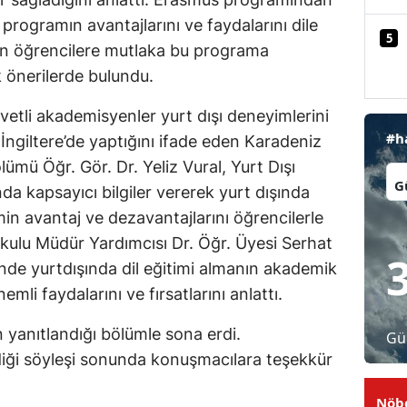
programın avantajlarını ve faydalarını dile
Malatya
5
lan öğrencilere mutlaka bu programa
Manisa
 önerilerde bulundu.
Kahramanmaraş
vetli akademisyenler yurt dışı deneyimlerini
#h
Mardin
 İngiltere’de yaptığını ifade eden Karadeniz
lümü Öğr. Gör. Dr. Yeliz Vural, Yurt Dışı
İl:
Muğla
a kapsayıcı bilgiler vererek yurt dışında
Muş
min avantaj ve dezavantajlarını öğrencilerle
kulu Müdür Yardımcısı Dr. Öğr. Üyesi Serhat
Nevşehir
inde yurtdışında dil eğitimi almanın akademik
Niğde
mli faydalarını ve fırsatlarını anlattı.
Ordu
n yanıtlandığı bölümle sona erdi.
Gü
diği söyleşi sonunda konuşmacılara teşekkür
Rize
Sakarya
Nöbe