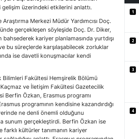
gelişim üzerindeki etkilerini anlattı.
Mersin
1
e Araştırma Merkezi Müdür Yardımcısı Doç.
İstanbul
ğünde gerçekleşen söyleşide Doç. Dr. Diker,
İzmir
n bahsederek kariyer planlamasında yurtdışı
2
Kars
ve bu süreçlerde karşılaşabilecek zorluklar
sında ise davetli konuşmacılar kendi
Kastamonu
3
Kayseri
 Bilimleri Fakültesi Hemşirelik Bölümü
Kırklareli
 Kaçmaz ve İletişim Fakültesi Gazetecilik
si Berfin Özkan, Erasmus programı
Kırşehir
Erasmus programının kendisine kazandırdığı
Kocaeli
4
iyerinde ne denli önemli olduğunu
 sunum gerçekleştirdi. Berfin Özkan ise
Konya
 farklı kültürler tanımanın kariyer
Kütahya
ar sağladığını anlattı. Erasmus programından