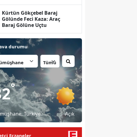
Kürtün Gökçebel Baraj
Gölünde Feci Kaza: Araç
Baraj Gölüne Uçtu
ava durumu
İlçe:
°
32
müşhane
, Türkiye
Açık
tçi Eczaneler