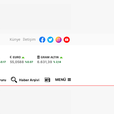
Künye
İletişim
EURO
GRAM ALTIN
55,0588
6.631,39
0.17
%0.07
% 2,14
MENÜ
yuru
Haber Arşivi
Gazete Manşetleri
Nöbetçi Ec