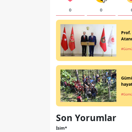
0
0
Prof.
Atan
#Gümü
Gümüş
hayat
#Gümü
Son Yorumlar
İsim*