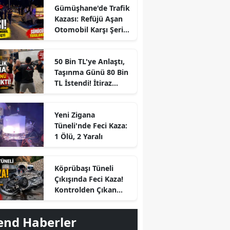
Gümüşhane'de Trafik
Kazası: Refüjü Aşan
Otomobil Karşı Şeride
Geçti
50 Bin TL'ye Anlaştı,
Taşınma Günü 80 Bin
TL İstendi! İtiraz
Edince Ortalık Karıştı
Yeni Zigana
Tüneli'nde Feci Kaza:
1 Ölü, 2 Yaralı
r
Köprübaşı Tüneli
Çıkışında Feci Kaza!
Kontrolden Çıkan
Otomobil Savrulup
Takla Attı
end Haberler