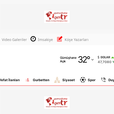
Adana
Adıyaman
Afyonkarahisar
Video Galeriler
İmsakiye
Köşe Yazarları
Ağrı
32
°
Amasya
DOLAR
Gümüşhane
Açık
47,7080
%
Ankara
Antalya
Vefat İlanları
Gurbetten
Siyaset
Spor
Du
Artvin
Aydın
Balıkesir