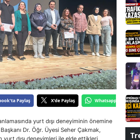
Edirne
Elazığ
Erzincan
Erzurum
Eskişehir
Gaziantep
Giresun
Gümüşhane
book'ta Paylaş
X'de Paylaş
Whatsapp'tan Gönde
Hakkari
lanlamasında yurt dışı deneyiminin önemine
Hatay
 Başkanı Dr. Öğr. Üyesi Seher Çakmak,
Tr
Isparta
yurt dışı deneyimleri ile elde ettikleri