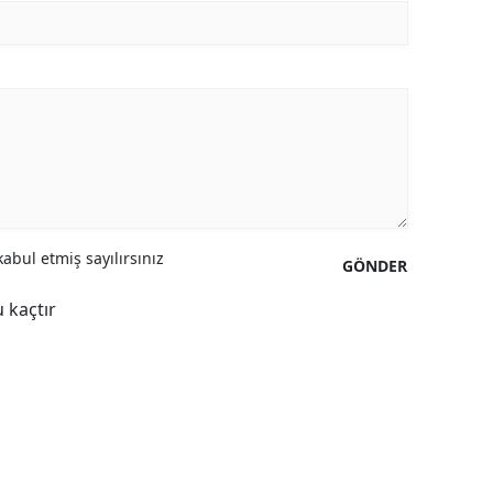
Yalova
Karabük
Kilis
Osmaniye
Düzce
abul etmiş sayılırsınız
GÖNDER
 kaçtır