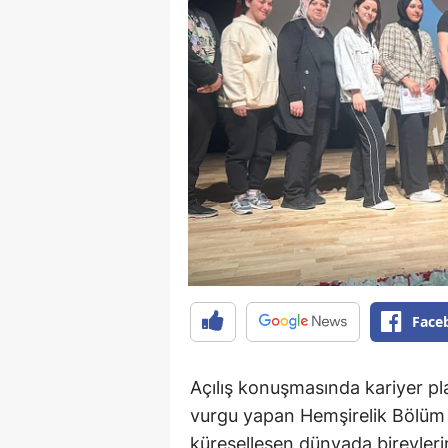
Face
Açılış konuşmasında kariyer p
vurgu yapan Hemşirelik Bölüm
küreselleşen dünyada bireylerin 