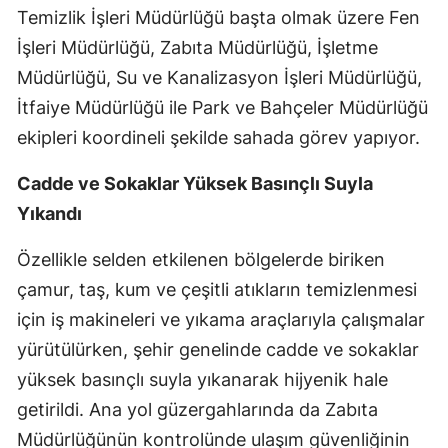
Temizlik İşleri Müdürlüğü başta olmak üzere Fen
Malatya
İşleri Müdürlüğü, Zabıta Müdürlüğü, İşletme
Manisa
Müdürlüğü, Su ve Kanalizasyon İşleri Müdürlüğü,
İtfaiye Müdürlüğü ile Park ve Bahçeler Müdürlüğü
Kahramanmaraş
ekipleri koordineli şekilde sahada görev yapıyor.
Mardin
Cadde ve Sokaklar Yüksek Basınçlı Suyla
Muğla
Yıkandı
Muş
Özellikle selden etkilenen bölgelerde biriken
Nevşehir
çamur, taş, kum ve çeşitli atıkların temizlenmesi
Niğde
için iş makineleri ve yıkama araçlarıyla çalışmalar
yürütülürken, şehir genelinde cadde ve sokaklar
Ordu
yüksek basınçlı suyla yıkanarak hijyenik hale
Rize
getirildi. Ana yol güzergahlarında da Zabıta
Müdürlüğünün kontrolünde ulaşım güvenliğinin
Sakarya