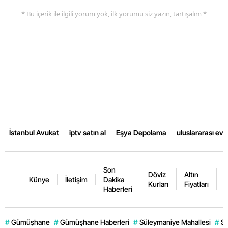
* Bu içerik ile ilgili yorum yok, ilk yorumu siz yazın, tartışalım *
İstanbul Avukat
iptv satın al
Eşya Depolama
uluslararası ev
Son
Döviz
Altın
K
Künye
İletişim
Dakika
Kurları
Fiyatları
F
Haberleri
#
Gümüşhane
#
Gümüşhane Haberleri
#
Süleymaniye Mahallesi
#
Şi