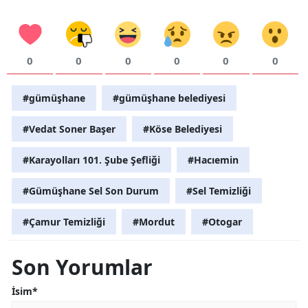
0
0
0
0
0
0
#gümüşhane
#gümüşhane belediyesi
#Vedat Soner Başer
#Köse Belediyesi
#Karayolları 101. Şube Şefliği
#Hacıemin
#Gümüşhane Sel Son Durum
#Sel Temizliği
#Çamur Temizliği
#Mordut
#Otogar
Son Yorumlar
İsim*