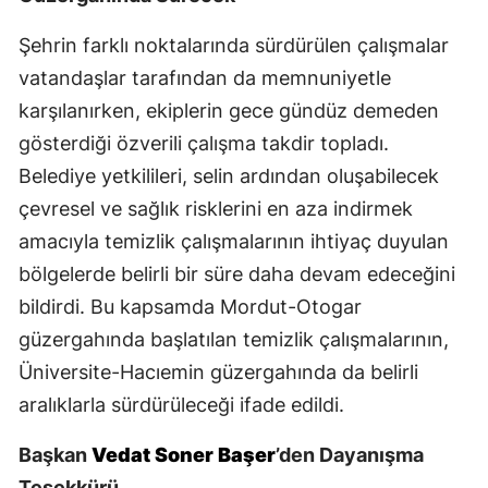
Yozgat
Şehrin farklı noktalarında sürdürülen çalışmalar
vatandaşlar tarafından da memnuniyetle
Zonguldak
karşılanırken, ekiplerin gece gündüz demeden
Aksaray
gösterdiği özverili çalışma takdir topladı.
Bayburt
Belediye yetkilileri, selin ardından oluşabilecek
çevresel ve sağlık risklerini en aza indirmek
Karaman
amacıyla temizlik çalışmalarının ihtiyaç duyulan
Kırıkkale
bölgelerde belirli bir süre daha devam edeceğini
bildirdi. Bu kapsamda Mordut-Otogar
Batman
güzergahında başlatılan temizlik çalışmalarının,
Şırnak
Üniversite-Hacıemin güzergahında da belirli
Bartın
aralıklarla sürdürüleceği ifade edildi.
Ardahan
Başkan
Vedat Soner Başer
’den Dayanışma
Teşekkürü
Iğdır