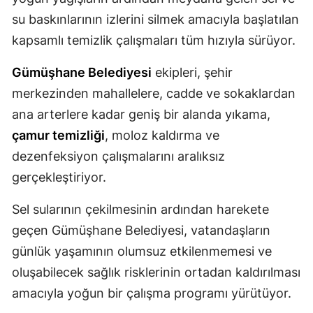
su baskınlarının izlerini silmek amacıyla başlatılan
Mersin
kapsamlı temizlik çalışmaları tüm hızıyla sürüyor.
İstanbul
Gümüşhane Belediyesi
ekipleri, şehir
İzmir
merkezinden mahallelere, cadde ve sokaklardan
Kars
ana arterlere kadar geniş bir alanda yıkama,
Kastamonu
çamur temizliği
, moloz kaldırma ve
dezenfeksiyon çalışmalarını aralıksız
Kayseri
gerçekleştiriyor.
Kırklareli
Sel sularının çekilmesinin ardından harekete
Kırşehir
geçen Gümüşhane Belediyesi, vatandaşların
Kocaeli
günlük yaşamının olumsuz etkilenmemesi ve
oluşabilecek sağlık risklerinin ortadan kaldırılması
Konya
amacıyla yoğun bir çalışma programı yürütüyor.
Kütahya