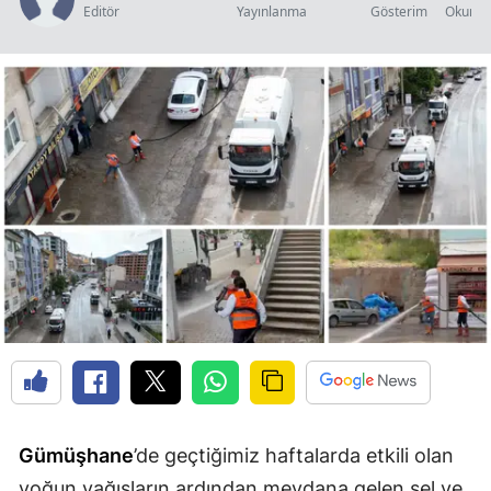
Editör
Yayınlanma
Gösterim
Okunma
Edirne
Elazığ
Erzincan
Erzurum
Eskişehir
Gaziantep
Giresun
Gümüşhane
Hakkari
Hatay
Gümüşhane
’de geçtiğimiz haftalarda etkili olan
Isparta
yoğun yağışların ardından meydana gelen sel ve