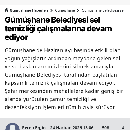
Bilecik
Gümüşhane
Gümüşhane Belediyesi sel tem
Gümüşhane Haberleri
Gümüşhane Belediyesi sel
Bingöl
temizliği çalışmalarına devam
Bitlis
ediyor
Bolu
Gümüşhane'de Haziran ayı başında etkili olan
Burdur
yoğun yağışların ardından meydana gelen sel
Bursa
ve su baskınlarının izlerini silmek amacıyla
Gümüşhane Belediyesi tarafından başlatılan
Çanakkale
kapsamlı temizlik çalışmaları devam ediyor.
Çankırı
Şehir merkezinden mahallelere kadar geniş bir
alanda yürütülen çamur temizliği ve
Çorum
dezenfeksiyon işlemleri tüm hızıyla sürüyor.
Denizli
Diyarbakır
Recep Ergin
24 Haziran 2026 13:06
508
4 D