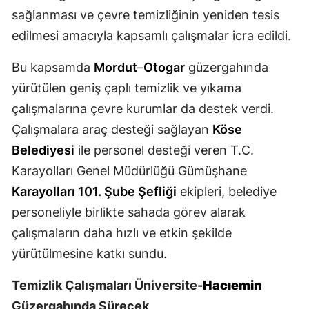
sağlanması ve çevre temizliğinin yeniden tesis
Samsun
edilmesi amacıyla kapsamlı çalışmalar icra edildi.
Siirt
Bu kapsamda
Mordut
–
Otogar
güzergahında
Sinop
yürütülen geniş çaplı temizlik ve yıkama
çalışmalarına çevre kurumlar da destek verdi.
Sivas
Çalışmalara araç desteği sağlayan
Köse
Tekirdağ
Belediyesi
ile personel desteği veren T.C.
Tokat
Karayolları Genel Müdürlüğü Gümüşhane
Karayolları 101. Şube Şefliği
ekipleri, belediye
Trabzon
personeliyle birlikte sahada görev alarak
Tunceli
çalışmaların daha hızlı ve etkin şekilde
Şanlıurfa
yürütülmesine katkı sundu.
Uşak
Temizlik Çalışmaları Üniversite-
Hacıemin
Güzergahında Sürecek
Van