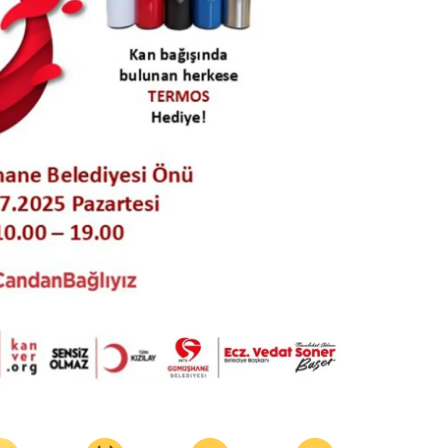
Yozgat
Zonguldak
Aksaray
Bayburt
Karaman
Kırıkkale
Batman
Şırnak
Bartın
Ardahan
Iğdır