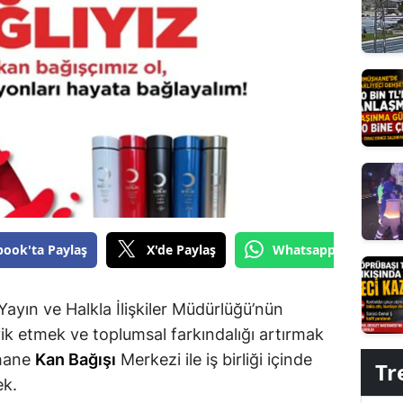
Edirne
Elazığ
Erzincan
Erzurum
Eskişehir
Gaziantep
Giresun
book'ta Paylaş
X'de Paylaş
Whatsapp'tan Gönde
Gümüşhane
Yayın ve Halkla İlişkiler Müdürlüğü’nün
Hakkari
vik etmek ve toplumsal farkındalığı artırmak
Hatay
hane
Kan Bağışı
Merkezi ile iş birliği içinde
Tr
ek.
Isparta