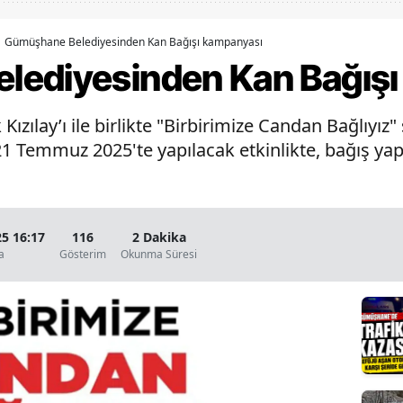
Bilecik
Gümüşhane Belediyesinden Kan Bağışı kampanyası
Bingöl
lediyesinden Kan Bağışı
Bitlis
zılay’ı ile birlikte "Birbirimize Candan Bağlıyız"
Bolu
 Temmuz 2025'te yapılacak etkinlikte, bağış ya
Burdur
Bursa
5 16:17
116
2 Dakika
Çanakkale
a
Gösterim
Okunma Süresi
Çankırı
Çorum
Denizli
Diyarbakır