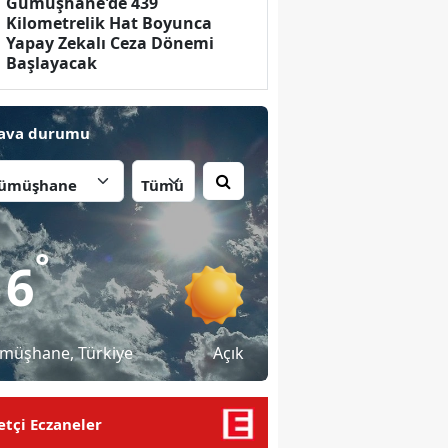
Gümüşhane'de 439
Kilometrelik Hat Boyunca
Yapay Zekalı Ceza Dönemi
Başlayacak
ava durumu
İlçe:
°
16
müşhane
, Türkiye
Açık
tçi Eczaneler