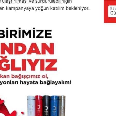
ulaştırılması ve sürdürülebilirliğin
en kampanyaya yoğun katılım bekleniyor.
Samsun
İl S
Siirt
Sinop
Sivas
Tekirdağ
Tokat
Trabzon
Tunceli
Şanlıurfa
Uşak
Van