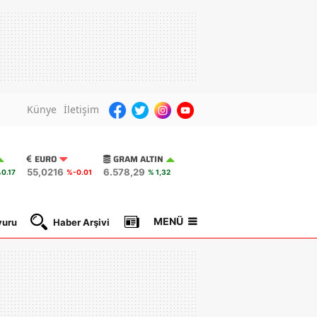
Künye
İletişim
EURO
GRAM ALTIN
55,0216
6.578,29
0.17
%-0.01
% 1,32
MENÜ
yuru
Haber Arşivi
Gazete Manşetleri
Nöbetçi Ec