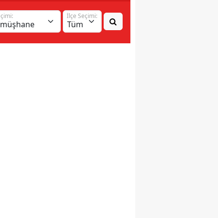
eçimi:
İlçe Seçimi: