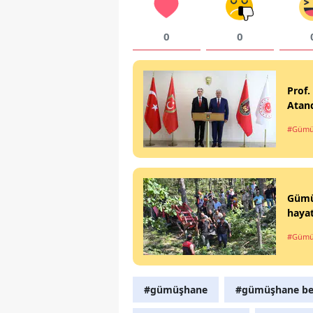
0
0
Prof.
Atan
#Gümü
Gümüş
hayat
#Gümü
#gümüşhane
#gümüşhane bel