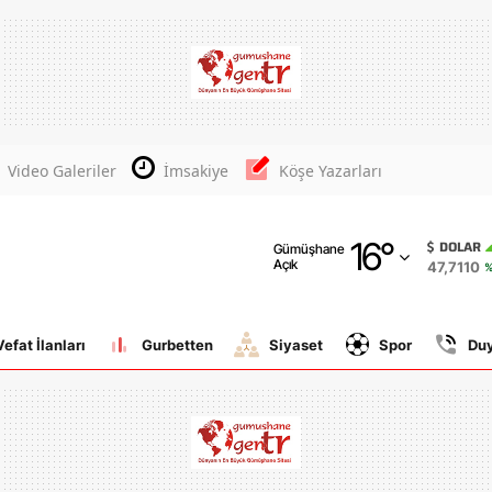
Adana
Adıyaman
Afyonkarahisar
Video Galeriler
İmsakiye
Köşe Yazarları
Ağrı
16
°
Amasya
DOLAR
Gümüşhane
Açık
47,7110
%
Ankara
Antalya
Vefat İlanları
Gurbetten
Siyaset
Spor
Du
Artvin
Aydın
Balıkesir