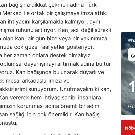
“Kan bağışına dikkat çekmek adına Türk
Malatya
Merkezi ile ortak bir çalışmaya imza attık.
n ihtiyacını karşılamakla kalmıyor; aynı
Manisa
a ruhunu artırıyor. Kan, acil değil sürekli
Kahramanmaraş
an olan kan, bir gün bize veya bir yakınımıza
#h
Mardin
konuda çok güzel faaliyetler gösteriyor.
İl:
na her zaman onlara destek olmalıyız.
Muğla
oplumsal dayanışmayı artırmak adına bu tür
Muş
riyoruz. Kan bağışında bulunarak duyarlı ve
ek mesai arkadaşlarımıza ve
Nevşehir
ekkürlerimi sunuyorum. Unutmayalım ki kan,
Niğde
 Kan vererek hem ihtiyaç sahibi insanlara
ğımızın korunması adına önemli bir adım
Gü
Ordu
an sağlığı için çok önemlidir. Kan bağışı
Rize
konuştu.
Nöbe
Sakarya