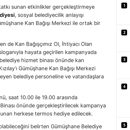
1
tkı sunan etkinlikler gerçekleştirmeye
Mersin
diyesi
, sosyal belediyecilik anlayışı
İstanbul
ümüşhane Kan Bağışı Merkezi ile ortak bir
İzmir
2
Kars
Sen de Kan Bağışçımız Ol, İhtiyacı Olan
 sloganıyla hayata geçirilen kampanyada
Kastamonu
3
 belediye hizmet binası önünde kan
Kayseri
 Kızılay’ı Gümüşhane Kan Bağışı Merkezi
isteyen belediye personeline ve vatandaşlara
Kırklareli
4
Kırşehir
, saat 10.00 ile 19.00 arasında
Kocaeli
Binası önünde gerçekleştirilecek kampanya
unan herkese termos hediye edilecek.
Konya
5
 olabileceğini belirten Gümüşhane Belediye
Kütahya