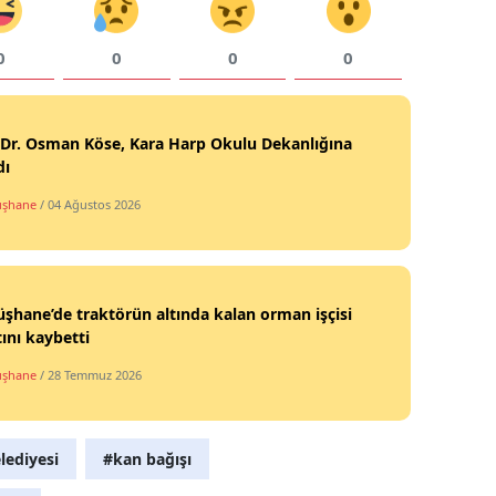
Yalova
0
0
0
0
Karabük
Kilis
 Dr. Osman Köse, Kara Harp Okulu Dekanlığına
dı
Osmaniye
şhane
/ 04 Ağustos 2026
Düzce
hane’de traktörün altında kalan orman işçisi
ını kaybetti
şhane
/ 28 Temmuz 2026
ediyesi
#kan bağışı