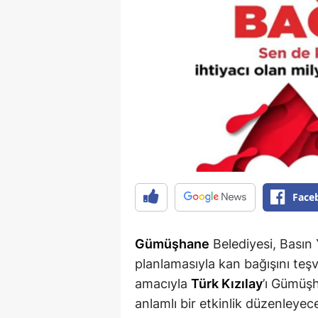
Face
Gümüşhane
Belediyesi, Basın 
planlamasıyla kan bağışını teş
amacıyla
Türk Kızılay
’ı Gümüş
anlamlı bir etkinlik düzenleyec