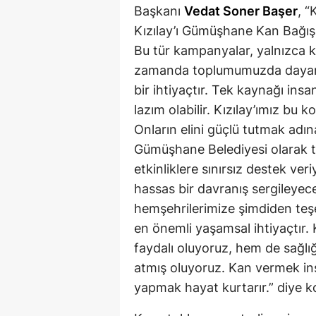
Başkanı
Vedat Soner Başer
, 
Kızılay’ı Gümüşhane Kan Bağışı 
Bu tür kampanyalar, yalnızca ka
zamanda toplumumuzda dayanışm
bir ihtiyaçtır. Tek kaynağı ins
lazım olabilir. Kızılay’ımız bu 
Onların elini güçlü tutmak adı
Gümüşhane Belediyesi olarak t
etkinliklere sınırsız destek ve
hassas bir davranış sergileyec
hemşehrilerimize şimdiden teş
en önemli yaşamsal ihtiyaçtır.
faydalı oluyoruz, hem de sağlı
atmış oluyoruz. Kan vermek ins
yapmak hayat kurtarır.” diye 