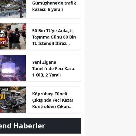
Gümüşhane’de trafik
kazası: 6 yaralı
50 Bin TL'ye Anlaştı,
Taşınma Günü 80 Bin
TL İstendi! İtiraz
Edince Ortalık Karıştı
Yeni Zigana
Tüneli'nde Feci Kaza:
1 Ölü, 2 Yaralı
r
Köprübaşı Tüneli
Çıkışında Feci Kaza!
Kontrolden Çıkan
Otomobil Savrulup
Takla Attı
end Haberler