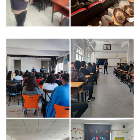
Yalova
Karabük
Kilis
Osmaniye
Düzce