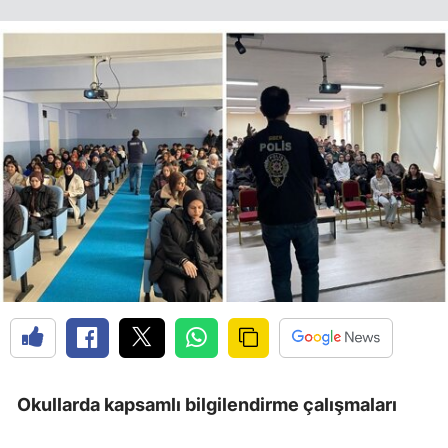
Edirne
Elazığ
Erzincan
Erzurum
Eskişehir
Gaziantep
Giresun
Gümüşhane
Hakkari
Hatay
Okullarda kapsamlı bilgilendirme çalışmaları
Isparta