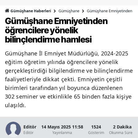
Bilecik
Gümüşhane
Gümüşhane Emniyetinden öğren
Gümüşhane Haberleri
Gümüşhane Emniyetinden
Bingöl
öğrencilere yönelik
Bitlis
bilinçlendirme hamlesi
Bolu
Gümüşhane İl Emniyet Müdürlüğü, 2024-2025
Burdur
eğitim öğretim yılında öğrencilere yönelik
Bursa
gerçekleştirdiği bilgilendirme ve bilinçlendirme
faaliyetleriyle dikkat çekti. Emniyetin çeşitli
Çanakkale
birimleri tarafından yıl boyunca düzenlenen
Çankırı
302 seminer ve etkinlikle 65 binden fazla kişiye
ulaşıldı.
Çorum
Denizli
Editör
14 Mayıs 2025 11:58
1524
2 Dakika
Editör
Yayınlanma
Gösterim
Okunma Süresi
Diyarbakır