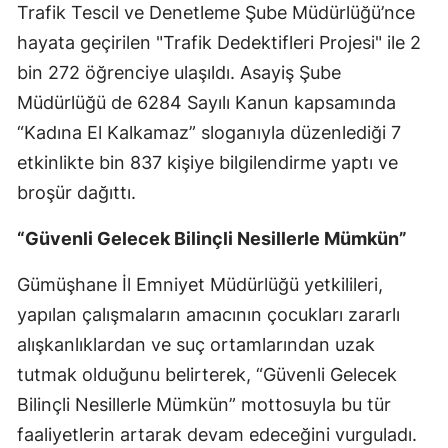
Trafik Tescil ve Denetleme Şube Müdürlüğü’nce
Samsun
hayata geçirilen "Trafik Dedektifleri Projesi" ile 2
bin 272 öğrenciye ulaşıldı. Asayiş Şube
Siirt
Müdürlüğü de 6284 Sayılı Kanun kapsamında
Sinop
“Kadına El Kalkamaz” sloganıyla düzenlediği 7
Sivas
etkinlikte bin 837 kişiye bilgilendirme yaptı ve
broşür dağıttı.
Tekirdağ
“Güvenli Gelecek Bilinçli Nesillerle Mümkün”
Tokat
Trabzon
Gümüşhane İl Emniyet Müdürlüğü yetkilileri,
yapılan çalışmaların amacının çocukları zararlı
Tunceli
alışkanlıklardan ve suç ortamlarından uzak
Şanlıurfa
tutmak olduğunu belirterek, “Güvenli Gelecek
Uşak
Bilinçli Nesillerle Mümkün” mottosuyla bu tür
faaliyetlerin artarak devam edeceğini vurguladı.
Van