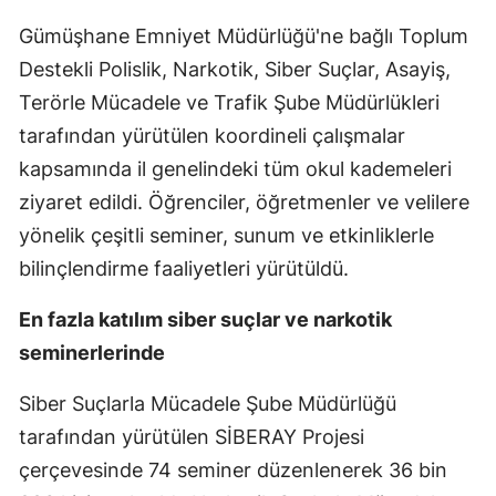
Mersin
Gümüşhane Emniyet Müdürlüğü'ne bağlı Toplum
Destekli Polislik, Narkotik, Siber Suçlar, Asayiş,
İstanbul
Terörle Mücadele ve Trafik Şube Müdürlükleri
İzmir
tarafından yürütülen koordineli çalışmalar
Kars
kapsamında il genelindeki tüm okul kademeleri
ziyaret edildi. Öğrenciler, öğretmenler ve velilere
Kastamonu
yönelik çeşitli seminer, sunum ve etkinliklerle
Kayseri
bilinçlendirme faaliyetleri yürütüldü.
Kırklareli
En fazla katılım siber suçlar ve narkotik
Kırşehir
seminerlerinde
Kocaeli
Siber Suçlarla Mücadele Şube Müdürlüğü
tarafından yürütülen SİBERAY Projesi
Konya
çerçevesinde 74 seminer düzenlenerek 36 bin
Kütahya