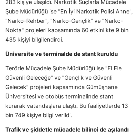
283 kişiye ulaşıldı. Narkotik Suçlarla Mücadele
Malatya
Şube Müdürlüğü ise "En İyi Narkotik Polisi Anne",
"Narko-Rehber", "Narko-Gençlik" ve "Narko-
Manisa
Nokta" projeleri kapsamında 60 etkinlikte 9 bin
Kahramanmaraş
435 kişiyi bilgilendirdi.
Mardin
Üniversite ve terminalde de stant kuruldu
Muğla
Terörle Mücadele Şube Müdürlüğü ise "El Ele
Muş
Güvenli Geleceğe" ve "Gençlik ve Güvenli
Nevşehir
Gelecek" projeleri kapsamında Gümüşhane
Üniversitesi ve otobüs terminalinde stant
Niğde
kurarak vatandaşlara ulaştı. Bu faaliyetlerde 13
Ordu
bin 749 kişiye bilgi verildi.
Rize
Trafik ve şiddetle mücadele bilinci de aşılandı
Sakarya