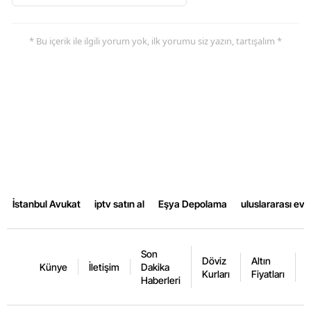
* Bu içerik ile ilgili yorum yok, ilk yorumu siz yazın, tartışalım *
İstanbul Avukat
iptv satın al
Eşya Depolama
uluslararası ev
Son
Döviz
Altın
K
Künye
İletişim
Dakika
Kurları
Fiyatları
F
Haberleri