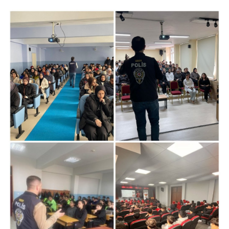
Yozgat
Zonguldak
Aksaray
Bayburt
Karaman
Kırıkkale
Batman
Şırnak
Bartın
Ardahan
Iğdır