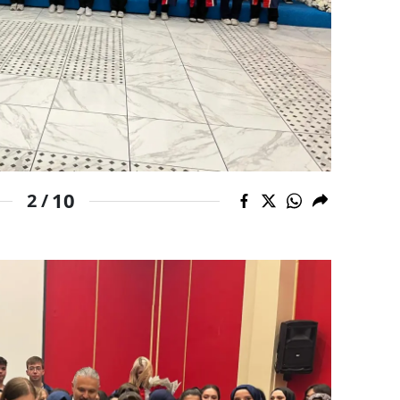
Yalova
Karabük
Kilis
Osmaniye
Düzce
10
2 /