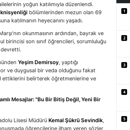
ilelerinin yoğun katılımıyla düzenlendi.
Mersin
1
eknisyenliği
bölümlerinden mezun olan 69
İstanbul
suna katılmanın heyecanını yaşadı.
İzmir
l Marşı'nın okunmasının ardından, bayrak ve
2
l birincisi son sınıf öğrencileri, sorumluluğu
Kars
 devretti.
Kastamonu
münden
Yeşim Demirsoy
, yaptığı
3
Kayseri
zor ve duygusal bir veda olduğunu fakat
 ettiklerini belirterek öğretmenlerine ve
Kırklareli
Kırşehir
4
lı Mesajlar: "Bu Bir Bitiş Değil, Yeni Bir
Kocaeli
Konya
5
nadolu Lisesi Müdürü
Kemal Şükrü Sevindik
,
Kütahya
onuşmada öğrencilerine ilham veren sözler