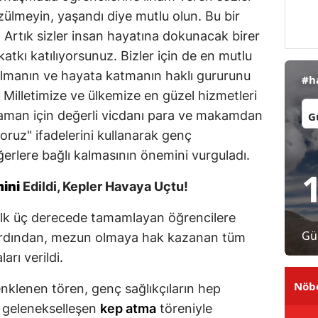
 üzülmeyin, yaşandı diye mutlu olun. Bu bir
Malatya
ır. Artık sizler insan hayatına dokunacak birer
Manisa
katkı katılıyorsunuz. Bizler için de en mutlu
 olmanın ve hayata katmanın haklı gururunu
#h
Kahramanmaraş
 Milletimize ve ülkemize en güzel hizmetleri
İl:
Mardin
aman için değerli vicdanı para ve makamdan
oruz" ifadelerini kullanarak genç
Muğla
eğerlere bağlı kalmasının önemini vurguladı.
Muş
ini
Edildi, Kepler Havaya Uçtu!
Nevşehir
ilk üç derecede tamamlayan öğrencilere
Niğde
Gü
. Ardından, mezun olmaya hak kazanan tüm
Ordu
arı verildi.
Rize
Nöbe
renklenen tören, genç sağlıkçıların hep
e gelenekselleşen
kep atma
töreniyle
Sakarya