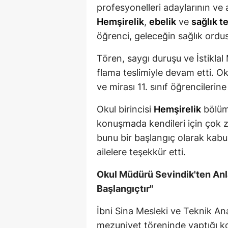
profesyonelleri adaylarının ve a
Hemşirelik
,
ebelik
ve
sağlık t
öğrenci, geleceğin sağlık ordu
Tören, saygı duruşu ve İstikla
flama teslimiyle devam etti. Oku
ve mirası 11. sınıf öğrencilerine
Okul birincisi
Hemşirelik
bölü
konuşmada kendileri için çok 
bunu bir başlangıç olarak kabul
ailelere teşekkür etti.
Okul Müdürü Sevindik'ten Anlam
Başlangıçtır"
İbni Sina Mesleki ve Teknik A
mezuniyet töreninde yaptığı k