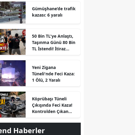
Gümüşhane’de trafik
kazası: 6 yaralı
50 Bin TL'ye Anlaştı,
Taşınma Günü 80 Bin
TL İstendi! İtiraz
Edince Ortalık Karıştı
Yeni Zigana
Tüneli'nde Feci Kaza:
1 Ölü, 2 Yaralı
r
Köprübaşı Tüneli
Çıkışında Feci Kaza!
Kontrolden Çıkan
Otomobil Savrulup
Takla Attı
end Haberler