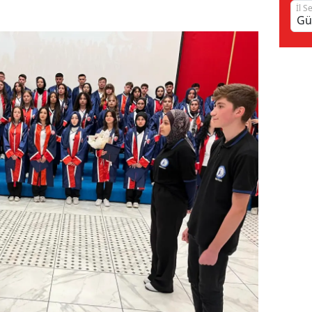
İl S
Samsun
Siirt
Sinop
Sivas
Tekirdağ
Tokat
Trabzon
Tunceli
Şanlıurfa
Uşak
Van