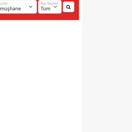
eçimi:
İlçe Seçimi: