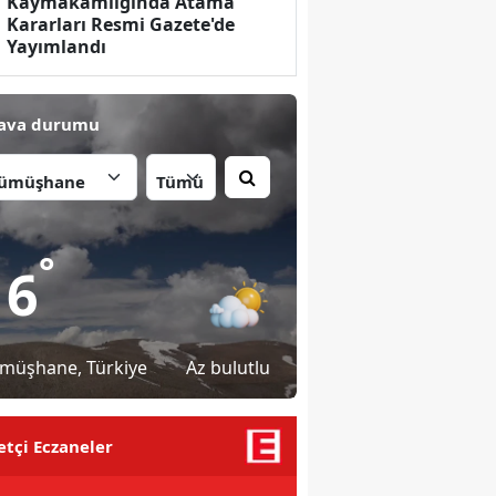
Kaymakamlığında Atama
Kararları Resmi Gazete'de
Yayımlandı
ava durumu
İlçe:
°
16
müşhane
, Türkiye
Az bulutlu
tçi Eczaneler