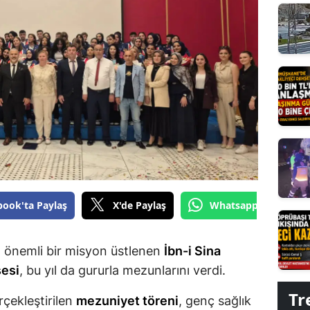
Edirne
Elazığ
Erzincan
Erzurum
Eskişehir
Gaziantep
Giresun
book'ta Paylaş
X'de Paylaş
Whatsapp'tan Gönde
Gümüşhane
Hakkari
a önemli bir misyon üstlenen
İbn-i Sina
sesi
, bu yıl da gururla mezunlarını verdi.
Hatay
Tr
rçekleştirilen
mezuniyet töreni
, genç sağlık
Isparta