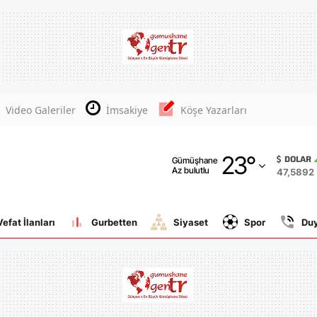
Adana
Adıyaman
Afyonkarahisar
Video Galeriler
İmsakiye
Köşe Yazarları
Ağrı
23
°
Amasya
DOLAR
Gümüşhane
Az bulutlu
47,5892
Ankara
Antalya
Vefat İlanları
Gurbetten
Siyaset
Spor
Du
Artvin
Aydın
Balıkesir