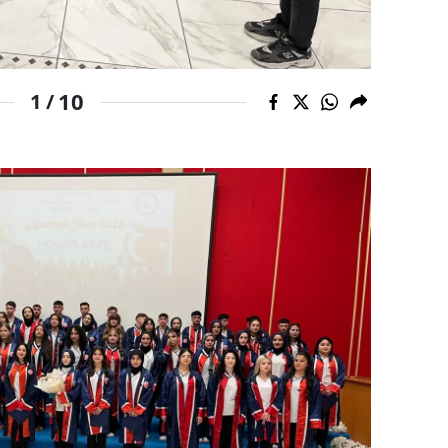
Yozgat
Zonguldak
10
1 /
Aksaray
Bayburt
Karaman
Kırıkkale
Batman
Şırnak
Bartın
Ardahan
Iğdır