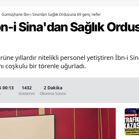
Bilecik
Gümüşhane İbn-i Sina'dan Sağlık Ordusuna 69 genç nefer
Bingöl
-i Sina'dan Sağlık Ordu
Bitlis
Bolu
ne yıllardır nitelikli personel yetiştiren İbn-i S
Burdur
ı coşkulu bir törenle uğurladı.
Bursa
Çanakkale
5 00:13
1432
2 Dakika
a
Gösterim
Okunma Süresi
Çankırı
Çorum
Denizli
Diyarbakır