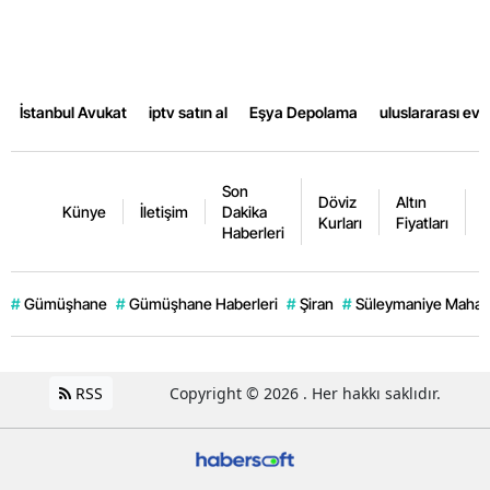
İstanbul Avukat
iptv satın al
Eşya Depolama
uluslararası ev
Son
Döviz
Altın
K
Künye
İletişim
Dakika
Kurları
Fiyatları
F
Haberleri
#
Gümüşhane
#
Gümüşhane Haberleri
#
Şiran
#
Süleymaniye Mahall
RSS
Copyright © 2026 . Her hakkı saklıdır.