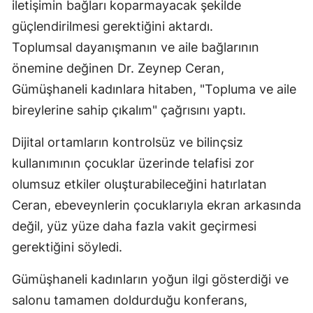
iletişimin bağları koparmayacak şekilde
Samsun
güçlendirilmesi gerektiğini aktardı.
Toplumsal dayanışmanın ve aile bağlarının
Siirt
önemine değinen Dr. Zeynep Ceran,
Sinop
Gümüşhaneli kadınlara hitaben, "Topluma ve aile
bireylerine sahip çıkalım" çağrısını yaptı.
Sivas
Tekirdağ
Dijital ortamların kontrolsüz ve bilinçsiz
kullanımının çocuklar üzerinde telafisi zor
Tokat
olumsuz etkiler oluşturabileceğini hatırlatan
Trabzon
Ceran, ebeveynlerin çocuklarıyla ekran arkasında
Tunceli
değil, yüz yüze daha fazla vakit geçirmesi
gerektiğini söyledi.
Şanlıurfa
Gümüşhaneli kadınların yoğun ilgi gösterdiği ve
Uşak
salonu tamamen doldurduğu konferans,
Van