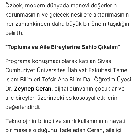
Özbek, modern dünyada manevi değerlerin
Malatya
korunmasının ve gelecek nesillere aktarılmasının
Manisa
her zamankinden daha büyük bir önem taşıdığını
belirtti.
Kahramanmaraş
"Topluma ve Aile Bireylerine Sahip Çıkalım"
Mardin
Muğla
Programa konuşmacı olarak katılan Sivas
Cumhuriyet Üniversitesi İlahiyat Fakültesi Temel
Muş
İslam Bilimleri Tefsir Ana Bilim Dalı Öğretim Üyesi
Nevşehir
Dr.
Zeynep Ceran
, dijital dünyanın çocuklar ve
Niğde
aile bireyleri üzerindeki psikososyal etkilerini
değerlendirdi.
Ordu
Teknolojinin bilinçli ve sınırlı kullanımının hayati
Rize
bir mesele olduğunu ifade eden Ceran, aile içi
Sakarya