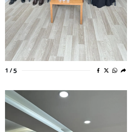
Yalova
Karabük
Kilis
Osmaniye
Düzce
5
1 /