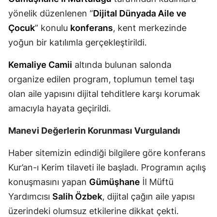
yönelik düzenlenen “
Dijital Dünyada Aile ve
Mersin
Çocuk
” konulu
konferans
, kent merkezinde
İstanbul
yoğun bir katılımla gerçekleştirildi.
İzmir
Kemaliye Camii
altında bulunan salonda
Kars
organize edilen program, toplumun temel taşı
Kastamonu
olan aile yapısını dijital tehditlere karşı korumak
amacıyla hayata geçirildi.
Kayseri
Manevi Değerlerin Korunması Vurgulandı
Kırklareli
Haber sitemizin edindiği bilgilere göre konferans
Kırşehir
Kur’an-ı Kerim tilaveti ile başladı. Programın açılış
Kocaeli
konuşmasını yapan
Gümüşhane
İl Müftü
Konya
Yardımcısı
Salih Özbek
, dijital çağın aile yapısı
üzerindeki olumsuz etkilerine dikkat çekti.
Kütahya