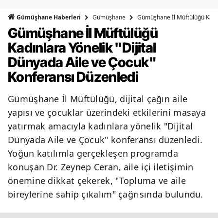
Bilecik
Gümüşhane
Gümüşhane İl Müftülüğü Kadın
Gümüşhane Haberleri
Gümüşhane İl Müftülüğü
Bingöl
Kadınlara Yönelik "Dijital
Bitlis
Dünyada Aile ve Çocuk"
Bolu
Konferansı Düzenledi
Burdur
Gümüşhane İl Müftülüğü, dijital çağın aile
Bursa
yapısı ve çocuklar üzerindeki etkilerini masaya
yatırmak amacıyla kadınlara yönelik "Dijital
Çanakkale
Dünyada Aile ve Çocuk" konferansı düzenledi.
Çankırı
Yoğun katılımla gerçekleşen programda
konuşan Dr. Zeynep Ceran, aile içi iletişimin
Çorum
önemine dikkat çekerek, "Topluma ve aile
Denizli
bireylerine sahip çıkalım" çağrısında bulundu.
Diyarbakır