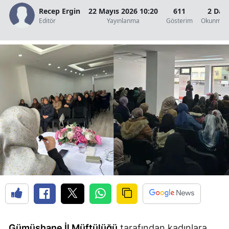
Recep Ergin
22 Mayıs 2026 10:20
611
2 Dak
Edirne
Editör
Yayınlanma
Gösterim
Okunma S
Elazığ
Erzincan
Erzurum
Eskişehir
Gaziantep
Giresun
Gümüşhane
Hakkari
Hatay
Isparta
Gümüşhane İl Müftülüğü
tarafından kadınlara