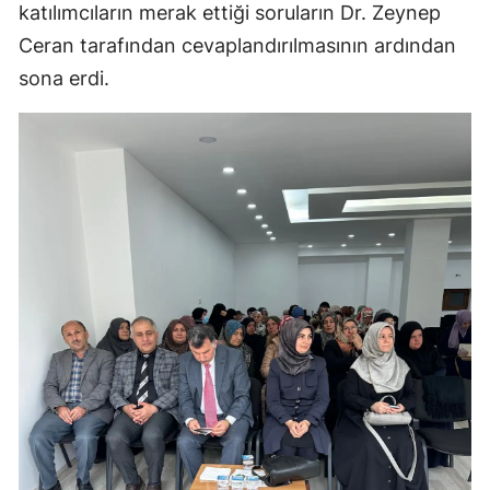
katılımcıların merak ettiği soruların Dr. Zeynep
Yozgat
Ceran tarafından cevaplandırılmasının ardından
sona erdi.
Zonguldak
Aksaray
Bayburt
Karaman
Kırıkkale
Batman
Şırnak
Bartın
Ardahan
Iğdır