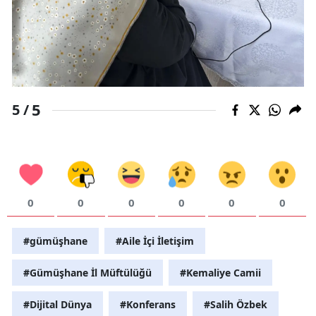
5
5 /
0
0
0
0
0
0
#gümüşhane
#Aile İçi İletişim
#Gümüşhane İl Müftülüğü
#Kemaliye Camii
#Dijital Dünya
#Konferans
#Salih Özbek