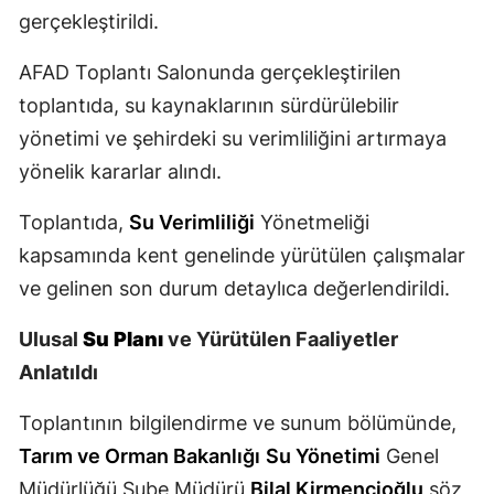
gerçekleştirildi.
Mersin
AFAD Toplantı Salonunda gerçekleştirilen
İstanbul
toplantıda, su kaynaklarının sürdürülebilir
İzmir
yönetimi ve şehirdeki su verimliliğini artırmaya
Kars
yönelik kararlar alındı.
Kastamonu
Toplantıda,
Su Verimliliği
Yönetmeliği
kapsamında kent genelinde yürütülen çalışmalar
Kayseri
ve gelinen son durum detaylıca değerlendirildi.
Kırklareli
Ulusal
Su Planı
ve Yürütülen Faaliyetler
Kırşehir
Anlatıldı
Kocaeli
Toplantının bilgilendirme ve sunum bölümünde,
Konya
Tarım ve Orman Bakanlığı
Su Yönetimi
Genel
Kütahya
Müdürlüğü Şube Müdürü
Bilal Kirmencioğlu
söz