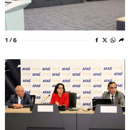
Yozgat
Zonguldak
Aksaray
6
1 /
Bayburt
Karaman
Kırıkkale
Batman
Şırnak
Bartın
Ardahan
Iğdır