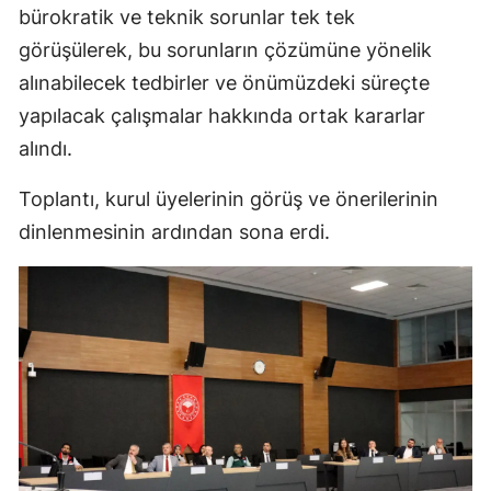
bürokratik ve teknik sorunlar tek tek
Samsun
görüşülerek, bu sorunların çözümüne yönelik
alınabilecek tedbirler ve önümüzdeki süreçte
Siirt
yapılacak çalışmalar hakkında ortak kararlar
Sinop
alındı.
Sivas
Toplantı, kurul üyelerinin görüş ve önerilerinin
Tekirdağ
dinlenmesinin ardından sona erdi.
Tokat
Trabzon
Tunceli
Şanlıurfa
Uşak
Van