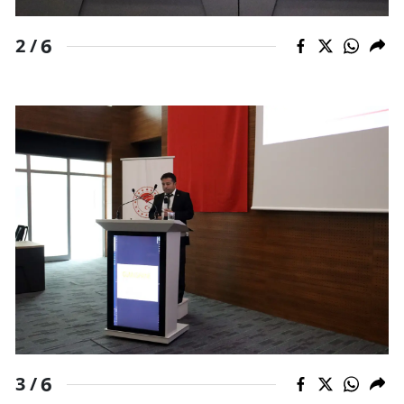
Yalova
6
2 /
Karabük
Kilis
Osmaniye
Düzce
6
3 /