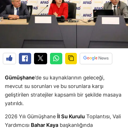
Edirne
Elazığ
Erzincan
Erzurum
Eskişehir
Gaziantep
Gümüşhane
’de su kaynaklarının geleceği,
Giresun
mevcut su sorunları ve bu sorunlara karşı
Gümüşhane
geliştirilen stratejiler kapsamlı bir şekilde masaya
Hakkari
yatırıldı.
Hatay
2026 Yılı Gümüşhane
İl Su Kurulu
Toplantısı, Vali
Isparta
Yardımcısı
Bahar Kaya
başkanlığında