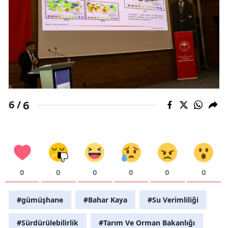
6
6 /
0
0
0
0
0
0
#gümüşhane
#Bahar Kaya
#Su Verimliliği
#Sürdürülebilirlik
#Tarım Ve Orman Bakanlığı