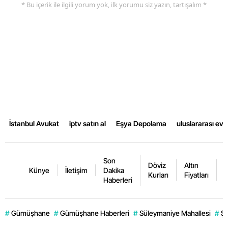
* Bu içerik ile ilgili yorum yok, ilk yorumu siz yazın, tartışalım *
İstanbul Avukat
iptv satın al
Eşya Depolama
uluslararası ev
Son
Döviz
Altın
K
Künye
İletişim
Dakika
Kurları
Fiyatları
F
Haberleri
#
Gümüşhane
#
Gümüşhane Haberleri
#
Süleymaniye Mahallesi
#
Şi