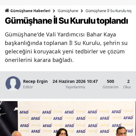
Bilecik
Gümüşhane
Gümüşhane İl Su Kurulu topla
Gümüşhane Haberleri
Gümüşhane İl Su Kurulu toplandı
Bingöl
Bitlis
Gümüşhane'de Vali Yardımcısı Bahar Kaya
başkanlığında toplanan İl Su Kurulu, şehrin su
Bolu
geleceğini koruyacak yeni tedbirler ve çözüm
Burdur
önerilerini karara bağladı.
Bursa
Recep Ergin
24 Haziran 2026 10:47
500
2 D
Çanakkale
Editör
Yayınlanma
Gösterim
Okunma
Çankırı
Çorum
Denizli
Diyarbakır