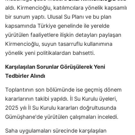
aldı. Kirmencioğlu, katılımcılara yönelik kapsamlı
Malatya
bir sunum yaptı. Ulusal Su Planı ve bu plan
Manisa
kapsamında Türkiye genelinde ile yerelde
Kahramanmaraş
yürütülen faaliyetlere ilişkin detayları paylaşan
Kirmencioğlu, suyun tasarruflu kullanımına
Mardin
yönelik yeni politikalardan bahsetti.
Muğla
Karşılaşılan Sorunlar Görüşülerek Yeni
Muş
Tedbirler Alındı
Nevşehir
Toplantının son bölümünde ise geçmiş dönem
Niğde
kararlarının takibi yapıldı. İl Su Kurulu üyeleri,
2025 yılı İl Su Kurulu kararları doğrultusunda
Ordu
Gümüşhane'de yürütülen çalışmaları inceledi.
Rize
Saha uygulamaları sürecinde karşılaşılan
Sakarya