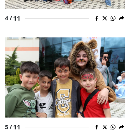
11
4 /
11
5 /