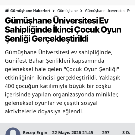
Bilecik
Gümüşhane
Gümüşhane Üniversitesi Ev Sah
Gümüşhane Haberleri
Gümüşhane Üniversitesi Ev
Bingöl
Sahipliğinde İkinci Çocuk Oyun
Bitlis
Şenliği Gerçekleştirildi
Bolu
Gümüşhane Üniversitesi ev sahipliğinde,
Burdur
Günifest Bahar Şenlikleri kapsamında
Bursa
geleneksel hale gelen "Çocuk Oyun Şenliği"
etkinliğinin ikincisi gerçekleştirildi. Yaklaşık
Çanakkale
400 çocuğun katılımıyla büyük bir coşku
Çankırı
içerisinde yapılan organizasyonda minikler,
geleneksel oyunlar ve çeşitli sosyal
Çorum
aktivitelerle doyasıya eğlendi.
Denizli
Diyarbakır
Recep Ergin
22 Mayıs 2026 21:45
297
3 Dak