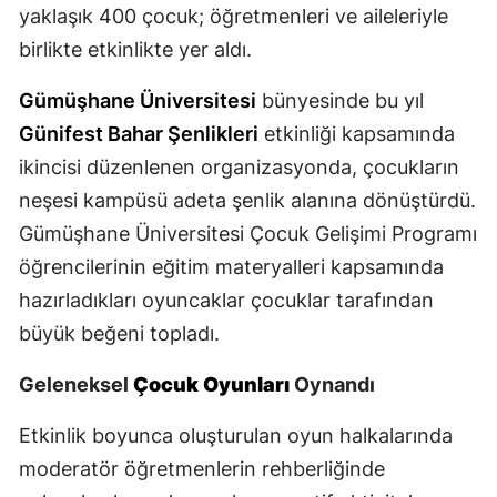
yaklaşık 400 çocuk; öğretmenleri ve aileleriyle
Malatya
birlikte etkinlikte yer aldı.
Manisa
Gümüşhane Üniversitesi
bünyesinde bu yıl
Kahramanmaraş
Günifest Bahar Şenlikleri
etkinliği kapsamında
ikincisi düzenlenen organizasyonda, çocukların
Mardin
neşesi kampüsü adeta şenlik alanına dönüştürdü.
Muğla
Gümüşhane Üniversitesi Çocuk Gelişimi Programı
Muş
öğrencilerinin eğitim materyalleri kapsamında
hazırladıkları oyuncaklar çocuklar tarafından
Nevşehir
büyük beğeni topladı.
Niğde
Geleneksel
Çocuk Oyunları
Oynandı
Ordu
Etkinlik boyunca oluşturulan oyun halkalarında
Rize
moderatör öğretmenlerin rehberliğinde
Sakarya