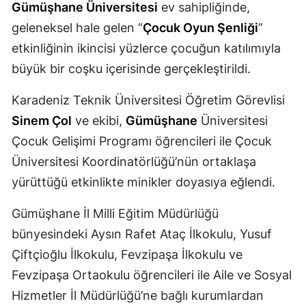
Gümüşhane Üniversitesi
ev sahipliğinde,
Mersin
geleneksel hale gelen “
Çocuk Oyun Şenliği
”
İstanbul
etkinliğinin ikincisi yüzlerce çocuğun katılımıyla
büyük bir coşku içerisinde gerçekleştirildi.
İzmir
Karadeniz Teknik Üniversitesi Öğretim Görevlisi
Kars
Sinem Çol
ve ekibi,
Gümüşhane
Üniversitesi
Kastamonu
Çocuk Gelişimi Programı öğrencileri ile Çocuk
Kayseri
Üniversitesi Koordinatörlüğü’nün ortaklaşa
yürüttüğü etkinlikte minikler doyasıya eğlendi.
Kırklareli
Gümüşhane İl Milli Eğitim Müdürlüğü
Kırşehir
bünyesindeki Aysın Rafet Ataç İlkokulu, Yusuf
Kocaeli
Çiftçioğlu İlkokulu, Fevzipaşa İlkokulu ve
Konya
Fevzipaşa Ortaokulu öğrencileri ile Aile ve Sosyal
Hizmetler İl Müdürlüğü’ne bağlı kurumlardan
Kütahya