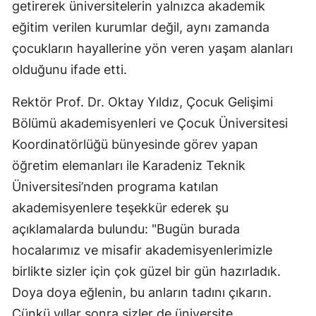
getirerek üniversitelerin yalnızca akademik
Yozgat
eğitim verilen kurumlar değil, aynı zamanda
çocukların hayallerine yön veren yaşam alanları
Zonguldak
olduğunu ifade etti.
Aksaray
Rektör Prof. Dr. Oktay Yıldız, Çocuk Gelişimi
Bayburt
Bölümü akademisyenleri ve Çocuk Üniversitesi
Karaman
Koordinatörlüğü bünyesinde görev yapan
öğretim elemanları ile Karadeniz Teknik
Kırıkkale
Üniversitesi’nden programa katılan
Batman
akademisyenlere teşekkür ederek şu
açıklamalarda bulundu: "Bugün burada
Şırnak
hocalarımız ve misafir akademisyenlerimizle
Bartın
birlikte sizler için çok güzel bir gün hazırladık.
Ardahan
Doya doya eğlenin, bu anların tadını çıkarın.
Çünkü yıllar sonra sizler de üniversite
Iğdır