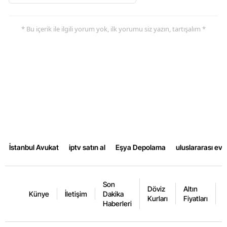
* Bu içerik ile ilgili yorum yok, ilk yorumu siz yazın, tartışalım *
İstanbul Avukat
iptv satın al
Eşya Depolama
uluslararası ev
Son
Döviz
Altın
K
Künye
İletişim
Dakika
Kurları
Fiyatları
F
Haberleri