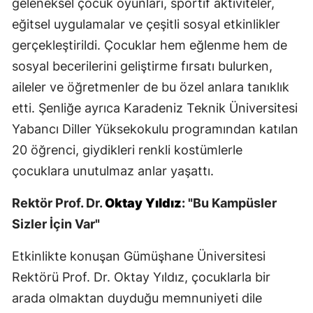
geleneksel çocuk oyunları, sportif aktiviteler,
eğitsel uygulamalar ve çeşitli sosyal etkinlikler
Samsun
gerçekleştirildi. Çocuklar hem eğlenme hem de
Siirt
sosyal becerilerini geliştirme fırsatı bulurken,
Sinop
aileler ve öğretmenler de bu özel anlara tanıklık
etti. Şenliğe ayrıca Karadeniz Teknik Üniversitesi
Sivas
Yabancı Diller Yüksekokulu programından katılan
Tekirdağ
20 öğrenci, giydikleri renkli kostümlerle
Tokat
çocuklara unutulmaz anlar yaşattı.
Trabzon
Rektör Prof. Dr.
Oktay Yıldız
: "Bu Kampüsler
Sizler İçin Var"
Tunceli
Şanlıurfa
Etkinlikte konuşan Gümüşhane Üniversitesi
Rektörü Prof. Dr. Oktay Yıldız, çocuklarla bir
Uşak
arada olmaktan duyduğu memnuniyeti dile
Van