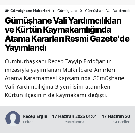
Bilecik
Gümüşhane
Gümüşhane Vali Yardımcılıkla
Gümüşhane Haberleri
Gümüşhane Vali Yardımcılıkları
Bingöl
ve Kürtün Kaymakamlığında
Bitlis
Atama Kararları Resmi Gazete'de
Bolu
Yayımlandı
Burdur
Cumhurbaşkanı Recep Tayyip Erdoğan'ın
Bursa
imzasıyla yayımlanan Mülki İdare Amirleri
Atama Kararnamesi kapsamında Gümüşhane
Çanakkale
Vali Yardımcılığına 3 yeni isim atanırken,
Çankırı
Kürtün ilçesinin de kaymakamı değişti.
Çorum
Recep Ergin
17 Haziran 2026 01:01
17 Haziran 2026
Denizli
Editör
Yayınlanma
Güncellenm
Diyarbakır