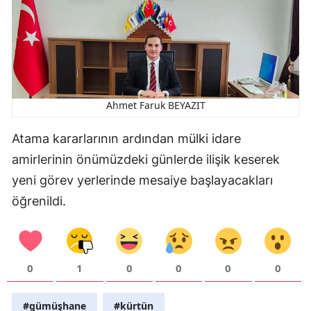
Ahmet Faruk BEYAZIT
Atama kararlarının ardından mülki idare
amirlerinin önümüzdeki günlerde ilişik keserek
yeni görev yerlerinde mesaiye başlayacakları
öğrenildi.
0
1
0
0
0
0
#gümüşhane
#kürtün