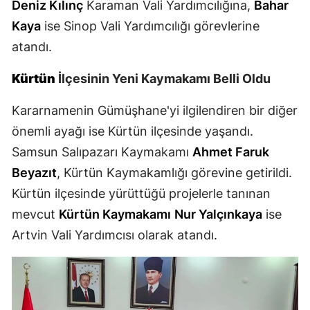
Deniz Kılınç
Karaman Vali Yardımcılığına,
Bahar
Kaya
ise Sinop Vali Yardımcılığı görevlerine
Yalova
atandı.
Karabük
Kürtün
İlçesinin Yeni Kaymakamı Belli Oldu
Kilis
Kararnamenin Gümüşhane'yi ilgilendiren bir diğer
Osmaniye
önemli ayağı ise Kürtün ilçesinde yaşandı.
Düzce
Samsun Salıpazarı Kaymakamı
Ahmet Faruk
Beyazıt
, Kürtün Kaymakamlığı görevine getirildi.
Kürtün ilçesinde yürüttüğü projelerle tanınan
mevcut
Kürtün Kaymakamı
Nur Yalçınkaya
ise
Artvin Vali Yardımcısı olarak atandı.