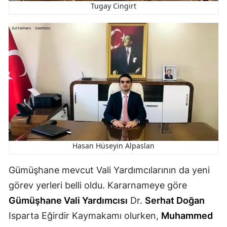
Tugay Cingirt
Yozgat
Zonguldak
Aksaray
Bayburt
Karaman
Kırıkkale
Batman
Hasan Hüseyin Alpaslan
Şırnak
Gümüşhane mevcut Vali Yardımcılarının da yeni
görev yerleri belli oldu. Kararnameye göre
Bartın
Gümüşhane Vali Yardımcısı
Dr.
Serhat Doğan
Ardahan
Isparta Eğirdir Kaymakamı olurken,
Muhammed
Iğdır