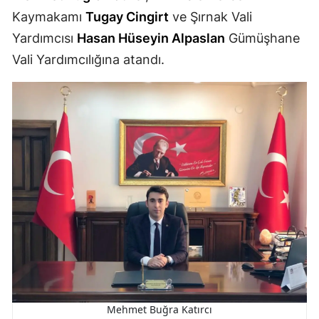
Kaymakamı
Tugay Cingirt
ve Şırnak Vali
Malatya
Yardımcısı
Hasan Hüseyin Alpaslan
Gümüşhane
Manisa
Vali Yardımcılığına atandı.
Kahramanmaraş
Mardin
Muğla
Muş
Nevşehir
Niğde
Ordu
Rize
Mehmet Buğra Katırcı
Sakarya