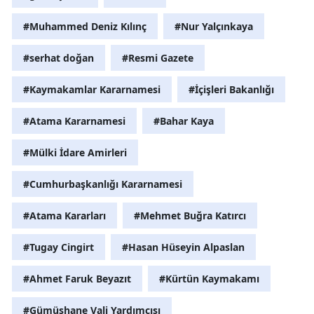
#Muhammed Deniz Kılınç
#Nur Yalçınkaya
#serhat doğan
#Resmi Gazete
#Kaymakamlar Kararnamesi
#İçişleri Bakanlığı
#Atama Kararnamesi
#Bahar Kaya
#Mülki İdare Amirleri
#Cumhurbaşkanlığı Kararnamesi
#Atama Kararları
#Mehmet Buğra Katırcı
#Tugay Cingirt
#Hasan Hüseyin Alpaslan
#Ahmet Faruk Beyazıt
#Kürtün Kaymakamı
#Gümüşhane Vali Yardımcısı