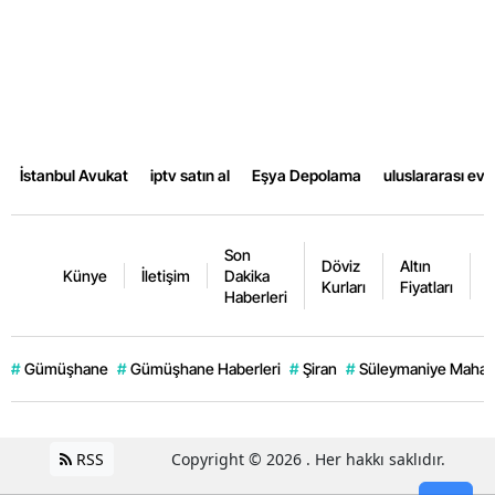
İstanbul Avukat
iptv satın al
Eşya Depolama
uluslararası ev
Son
Döviz
Altın
K
Künye
İletişim
Dakika
Kurları
Fiyatları
F
Haberleri
#
Gümüşhane
#
Gümüşhane Haberleri
#
Şiran
#
Süleymaniye Mahall
RSS
Copyright © 2026 . Her hakkı saklıdır.