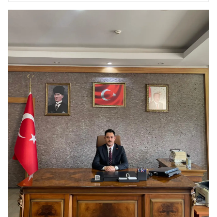
Samsun
Siirt
Sinop
Sivas
Tekirdağ
Tokat
Trabzon
Tunceli
Şanlıurfa
Uşak
Van