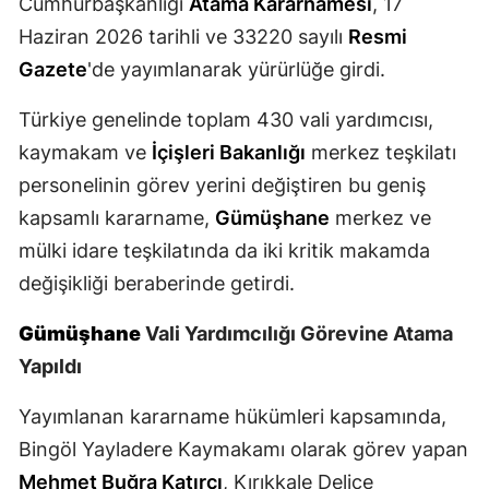
Cumhurbaşkanlığı
Atama Kararnamesi
, 17
Mersin
Haziran 2026 tarihli ve 33220 sayılı
Resmi
Gazete
'de yayımlanarak yürürlüğe girdi.
İstanbul
Türkiye genelinde toplam 430 vali yardımcısı,
İzmir
kaymakam ve
İçişleri Bakanlığı
merkez teşkilatı
Kars
personelinin görev yerini değiştiren bu geniş
Kastamonu
kapsamlı kararname,
Gümüşhane
merkez ve
mülki idare teşkilatında da iki kritik makamda
Kayseri
değişikliği beraberinde getirdi.
Kırklareli
Gümüşhane
Vali Yardımcılığı Görevine Atama
Kırşehir
Yapıldı
Kocaeli
Yayımlanan kararname hükümleri kapsamında,
Konya
Bingöl Yayladere Kaymakamı olarak görev yapan
Kütahya
Mehmet Buğra Katırcı
, Kırıkkale Delice