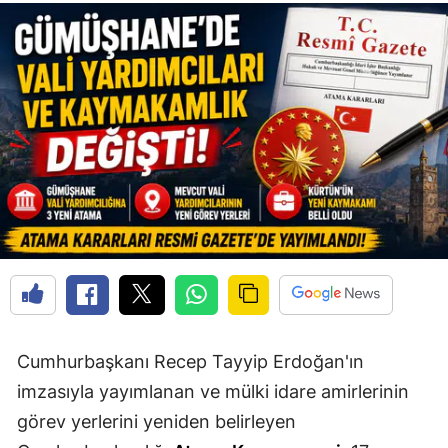
Edirne
Elazığ
Erzincan
Erzurum
Eskişehir
Gaziantep
Giresun
Gümüşhane
Hakkari
Cumhurbaşkanı Recep Tayyip Erdoğan'ın
imzasıyla yayımlanan ve mülki idare amirlerinin
Hatay
görev yerlerini yeniden belirleyen
Isparta