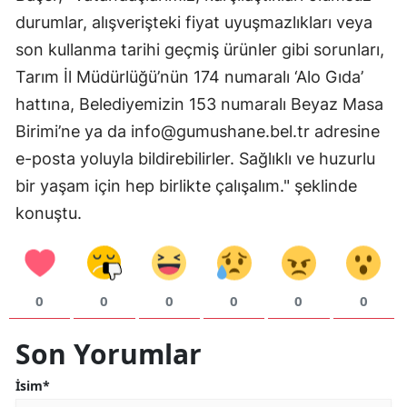
durumlar, alışverişteki fiyat uyuşmazlıkları veya
son kullanma tarihi geçmiş ürünler gibi sorunları,
Tarım İl Müdürlüğü’nün 174 numaralı ‘Alo Gıda’
hattına, Belediyemizin 153 numaralı Beyaz Masa
Birimi’ne ya da
info@gumushane.bel.tr
adresine
e-posta yoluyla bildirebilirler. Sağlıklı ve huzurlu
bir yaşam için hep birlikte çalışalım." şeklinde
konuştu.
0
0
0
0
0
0
Son Yorumlar
İsim*