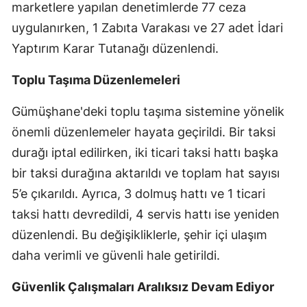
marketlere yapılan denetimlerde 77 ceza
Samsun
uygulanırken, 1 Zabıta Varakası ve 27 adet İdari
Yaptırım Karar Tutanağı düzenlendi.
Siirt
Sinop
Toplu Taşıma Düzenlemeleri
Sivas
Gümüşhane'deki toplu taşıma sistemine yönelik
önemli düzenlemeler hayata geçirildi. Bir taksi
Tekirdağ
durağı iptal edilirken, iki ticari taksi hattı başka
Tokat
bir taksi durağına aktarıldı ve toplam hat sayısı
Trabzon
5’e çıkarıldı. Ayrıca, 3 dolmuş hattı ve 1 ticari
taksi hattı devredildi, 4 servis hattı ise yeniden
Tunceli
düzenlendi. Bu değişikliklerle, şehir içi ulaşım
Şanlıurfa
daha verimli ve güvenli hale getirildi.
Uşak
Güvenlik Çalışmaları Aralıksız Devam Ediyor
Van