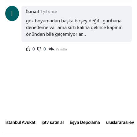
İsmail
1 yıl önce
göz boyamadan başka birşey değil...garibana
denetleme var ama sırtı kalına gelince kapının
önünden bile geçemiyorlar...
0
0
Yanıtla
İstanbul Avukat
iptv satın al
Eşya Depolama
uluslararası ev