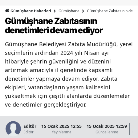
Bilecik
Gümüşhane
Gümüşhane Zabıtasının denet
Gümüşhane Haberleri
Gümüşhane Zabıtasının
Bingöl
denetimleri devam ediyor
Bitlis
Gümüşhane Belediyesi Zabıta Müdürlüğü, yerel
Bolu
seçimlerin ardından 2024 yılı Nisan ayı
Burdur
itibariyle şehrin güvenliğini ve düzenini
artırmak amacıyla il genelinde kapsamlı
Bursa
denetimler yapmaya devam ediyor. Zabıta
Çanakkale
ekipleri, vatandaşların yaşam kalitesini
Çankırı
yükseltmek için çeşitli alanlarda düzenlemeler
ve denetimler gerçekleştiriyor.
Çorum
Denizli
Editör
15 Ocak 2025 12:55
15 Ocak 2025 12:59
2
Editör
Yayınlanma
Güncellenme
Gö
Diyarbakır