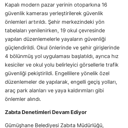
Kapalı modern pazar yerinin otoparkına 16
Yozgat
güvenlik kamerası yerleştirilerek güvenlik
önlemleri artırıldı. Şehir merkezindeki yön
Zonguldak
tabelaları yenilenirken, 19 okul çevresinde
Aksaray
yapılan düzenlemelerle yayaların güvenliği
Bayburt
güçlendirildi. Okul önlerinde ve şehir girişlerinde
4 bölünmüş yol uygulaması başlatıldı, ayrıca hız
Karaman
kesiciler ve okul yolu belirleyici görsellerle trafik
Kırıkkale
güvenliği pekiştirildi. Engellilere yönelik özel
Batman
düzenlemeler de yapılarak, engelli geçiş yolları,
araç park alanları ve yaya kaldırımları gibi
Şırnak
önlemler alındı.
Bartın
Zabıta Denetimleri Devam Ediyor
Ardahan
Gümüşhane Belediyesi Zabıta Müdürlüğü,
Iğdır