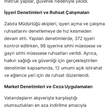
metruk yapılar, güvenlik nedeniyle yıkıldı.
Malatya
İşyeri Denetimleri ve Ruhsat Çalışmaları
Manisa
Zabıta Müdürlüğü ekipleri, işyeri açma ve çalışma
Kahramanmaraş
ruhsatlarını denetlemeye de hız kesmeden
Mardin
devam etti. Yapılan denetimlerde, 372 işyeri
kontrol edilirken, 98 işyerine sıhhi müessese ve
Muğla
gayri sıhhi müessese ruhsatları verildi. Ayrıca,
Muş
halkın sağlığı ve güvenliği için gerçekleştirilen
denetimler kapsamında, 12 umumi açık istirahat
Nevşehir
ve eğlence yeri için de ruhsat düzenlendi.
Niğde
Market Denetimleri ve Ceza Uygulamaları
Ordu
Vatandaşların alışverişte karşılaştığı
Rize
olumsuzlukları en aza indirilme amacıyla
Sakarya