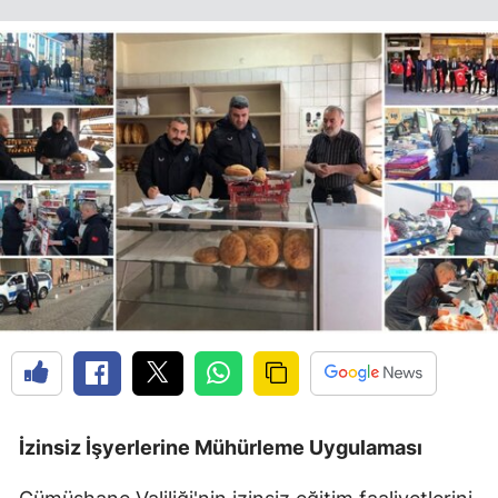
Edirne
Elazığ
Erzincan
Erzurum
Eskişehir
Gaziantep
Giresun
Gümüşhane
Hakkari
Hatay
İzinsiz İşyerlerine Mühürleme Uygulaması
Isparta