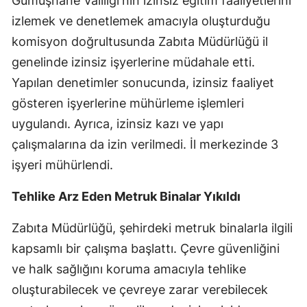
Gümüşhane Valiliği'nin izinsiz eğitim faaliyetlerini
Mersin
izlemek ve denetlemek amacıyla oluşturduğu
komisyon doğrultusunda Zabıta Müdürlüğü il
İstanbul
genelinde izinsiz işyerlerine müdahale etti.
İzmir
Yapılan denetimler sonucunda, izinsiz faaliyet
gösteren işyerlerine mühürleme işlemleri
Kars
uygulandı. Ayrıca, izinsiz kazı ve yapı
Kastamonu
çalışmalarına da izin verilmedi. İl merkezinde 3
Kayseri
işyeri mühürlendi.
Kırklareli
Tehlike Arz Eden Metruk Binalar Yıkıldı
Kırşehir
Zabıta Müdürlüğü, şehirdeki metruk binalarla ilgili
Kocaeli
kapsamlı bir çalışma başlattı. Çevre güvenliğini
ve halk sağlığını koruma amacıyla tehlike
Konya
oluşturabilecek ve çevreye zarar verebilecek
Kütahya