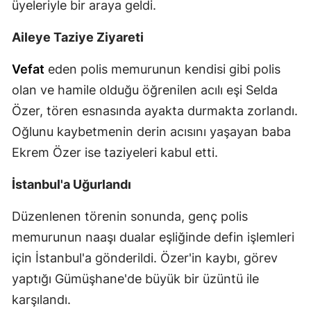
üyeleriyle bir araya geldi.
Samsun
Aileye Taziye Ziyareti
Siirt
Vefat
eden polis memurunun kendisi gibi polis
Sinop
olan ve hamile olduğu öğrenilen acılı eşi Selda
Sivas
Özer, tören esnasında ayakta durmakta zorlandı.
Oğlunu kaybetmenin derin acısını yaşayan baba
Tekirdağ
Ekrem Özer ise taziyeleri kabul etti.
Tokat
İstanbul'a Uğurlandı
Trabzon
Düzenlenen törenin sonunda, genç polis
Tunceli
memurunun naaşı dualar eşliğinde defin işlemleri
Şanlıurfa
için İstanbul'a gönderildi. Özer'in kaybı, görev
yaptığı Gümüşhane'de büyük bir üzüntü ile
Uşak
karşılandı.
Van