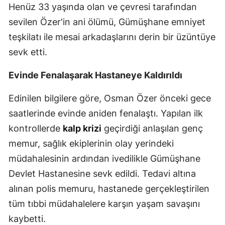
Henüz 33 yaşında olan ve çevresi tarafından
Mersin
sevilen Özer'in ani ölümü, Gümüşhane emniyet
İstanbul
teşkilatı ile mesai arkadaşlarını derin bir üzüntüye
sevk etti.
İzmir
Evinde Fenalaşarak Hastaneye Kaldırıldı
Kars
Kastamonu
Edinilen bilgilere göre, Osman Özer önceki gece
saatlerinde evinde aniden fenalaştı. Yapılan ilk
Kayseri
kontrollerde
kalp krizi
geçirdiği anlaşılan genç
Kırklareli
memur, sağlık ekiplerinin olay yerindeki
Kırşehir
müdahalesinin ardından ivedilikle Gümüşhane
Devlet Hastanesine sevk edildi. Tedavi altına
Kocaeli
alınan polis memuru, hastanede gerçekleştirilen
Konya
tüm tıbbi müdahalelere karşın yaşam savaşını
kaybetti.
Kütahya