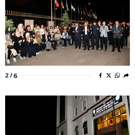
Yalova
Karabük
Kilis
Osmaniye
Düzce
6
2 /