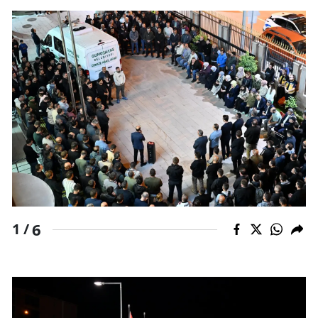
Yozgat
Zonguldak
Aksaray
Bayburt
Karaman
Kırıkkale
Batman
6
1 /
Şırnak
Bartın
Ardahan
Iğdır