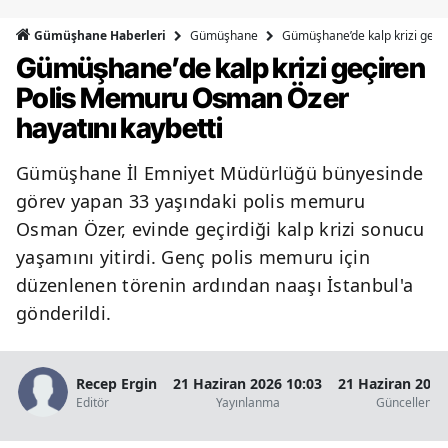
Bilecik
Gümüşhane
Gümüşhane’de kalp krizi geçi
Gümüşhane Haberleri
Gümüşhane’de kalp krizi geçiren
Bingöl
Polis Memuru Osman Özer
Bitlis
hayatını kaybetti
Bolu
Gümüşhane İl Emniyet Müdürlüğü bünyesinde
Burdur
görev yapan 33 yaşındaki polis memuru
Bursa
Osman Özer, evinde geçirdiği kalp krizi sonucu
yaşamını yitirdi. Genç polis memuru için
Çanakkale
düzenlenen törenin ardından naaşı İstanbul'a
Çankırı
gönderildi.
Çorum
Recep Ergin
21 Haziran 2026 10:03
21 Haziran 2026
Denizli
Editör
Yayınlanma
Güncellenm
Diyarbakır