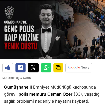
Edirne
Elazığ
Erzincan
Erzurum
Eskişehir
Gaziantep
Giresun
Gümüşhane
MUHABİR: Uğur AYDIN
Hakkari
Gümüşhane
İl Emniyet Müdürlüğü kadrosunda
Hatay
görevli
polis memuru
Osman Özer
(33), yaşadığı
sağlık problemi nedeniyle hayatını kaybetti.
Isparta