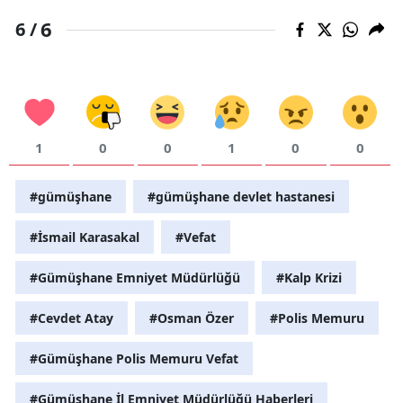
6
6 /
1
0
0
1
0
0
#gümüşhane
#gümüşhane devlet hastanesi
#İsmail Karasakal
#Vefat
#Gümüşhane Emniyet Müdürlüğü
#Kalp Krizi
#Cevdet Atay
#Osman Özer
#Polis Memuru
#Gümüşhane Polis Memuru Vefat
#Gümüşhane İl Emniyet Müdürlüğü Haberleri