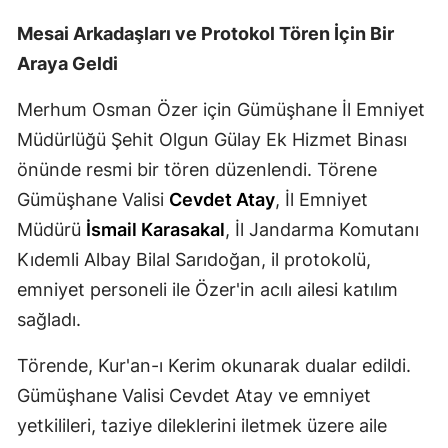
Malatya
Mesai Arkadaşları ve Protokol Tören İçin Bir
Araya Geldi
Manisa
Merhum Osman Özer için Gümüşhane İl Emniyet
Kahramanmaraş
Müdürlüğü Şehit Olgun Gülay Ek Hizmet Binası
Mardin
önünde resmi bir tören düzenlendi. Törene
Muğla
Gümüşhane Valisi
Cevdet Atay
, İl Emniyet
Müdürü
İsmail Karasakal
, İl Jandarma Komutanı
Muş
Kıdemli Albay Bilal Sarıdoğan, il protokolü,
Nevşehir
emniyet personeli ile Özer'in acılı ailesi katılım
Niğde
sağladı.
Ordu
Törende, Kur'an-ı Kerim okunarak dualar edildi.
Gümüşhane Valisi Cevdet Atay ve emniyet
Rize
yetkilileri, taziye dileklerini iletmek üzere aile
Sakarya