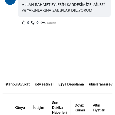
ALLAH RAHMET EYLESİN KARDEŞİMİZE, AİLESİ
ve YAKINLARINA SABIRLAR DİLİYORUM.
0
0
Yanıtla
İstanbul Avukat
iptv satın al
Eşya Depolama
uluslararası ev
Son
Döviz
Altın
K
Künye
İletişim
Dakika
Kurları
Fiyatları
F
Haberleri