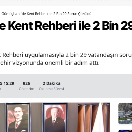
Bilecik
Gümüşhane’de Kent Rehberi ile 2 Bin 29 Sorun Çözüldü
Bingöl
Kent Rehberi ile 2 Bin 2
Bitlis
Bolu
Rehberi uygulamasıyla 2 bin 29 vatandaşın soru
Burdur
ehir vizyonunda önemli bir adım attı.
Bursa
Çanakkale
5 15:29
926
2 Dakika
a
Gösterim
Okunma Süresi
Çankırı
Çorum
Denizli
Diyarbakır