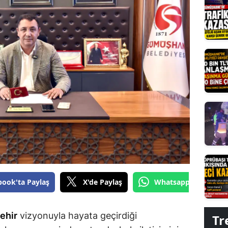
Edirne
Elazığ
Erzincan
Erzurum
Eskişehir
Gaziantep
Giresun
Gümüşhane
Hakkari
book'ta Paylaş
X'de Paylaş
Whatsapp'tan Gönde
Hatay
şehir
vizyonuyla hayata geçirdiği
Tr
Isparta