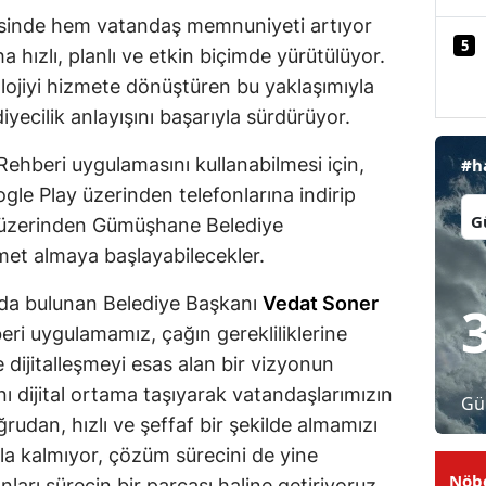
yesinde hem vatandaş memnuniyeti artıyor
Malatya
5
 hızlı, planlı ve etkin biçimde yürütülüyor.
Manisa
olojiyi hizmete dönüştüren bu yaklaşımıyla
iyecilik anlayışını başarıyla sürdürüyor.
Kahramanmaraş
hberi uygulamasını kullanabilmesi için,
#h
Mardin
le Play üzerinden telefonlarına indirip
İl:
Muğla
m üzerinden Gümüşhane Belediye
met almaya başlayabilecekler.
Muş
Nevşehir
rda bulunan Belediye Başkanı
Vedat Soner
i uygulamamız, çağın gerekliliklerine
Niğde
dijitalleşmeyi esas alan bir vizyonun
Ordu
ı dijital ortama taşıyarak vatandaşlarımızın
Gü
ğrudan, hızlı ve şeffaf bir şekilde almamızı
Rize
kla kalmıyor, çözüm sürecini de yine
Sakarya
Nöbe
ları sürecin bir parçası haline getiriyoruz.