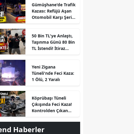
Gümüşhane'de Trafik
Kazası: Refüjü Aşan
Otomobil Karşı Şeride
Geçti
50 Bin TL'ye Anlaştı,
Taşınma Günü 80 Bin
TL İstendi! İtiraz
Edince Ortalık Karıştı
Yeni Zigana
Tüneli'nde Feci Kaza:
1 Ölü, 2 Yaralı
Köprübaşı Tüneli
Çıkışında Feci Kaza!
r
Kontrolden Çıkan
Otomobil Savrulup
Takla Attı
end Haberler