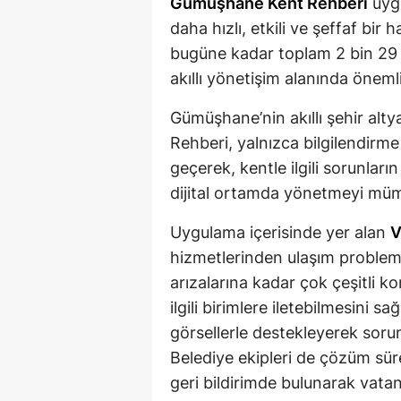
Gümüşhane Kent Rehberi
uygu
daha hızlı, etkili ve şeffaf bir 
bugüne kadar toplam 2 bin 29 
akıllı yönetişim alanında önemli 
Gümüşhane’nin akıllı şehir alty
Rehberi, yalnızca bilgilendirm
geçerek, kentle ilgili sorunla
dijital ortamda yönetmeyi müm
Uygulama içerisinde yer alan
V
hizmetlerinden ulaşım problem
arızalarına kadar çok çeşitli k
ilgili birimlere iletebilmesini sa
görsellerle destekleyerek sorunl
Belediye ekipleri de çözüm sür
geri bildirimde bulunarak vatand