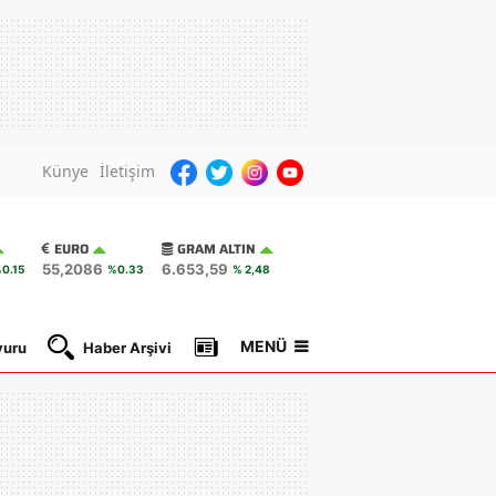
Künye
İletişim
EURO
GRAM ALTIN
55,2086
6.653,59
0.15
%0.33
% 2,48
MENÜ
yuru
Haber Arşivi
Gazete Manşetleri
Nöbetçi Ec