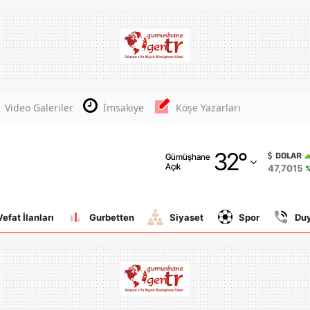
Adana
Adıyaman
Afyonkarahisar
Video Galeriler
İmsakiye
Köşe Yazarları
Ağrı
32
°
Amasya
DOLAR
Gümüşhane
Açık
47,7015
%
Ankara
Antalya
Vefat İlanları
Gurbetten
Siyaset
Spor
Du
Artvin
Aydın
Balıkesir