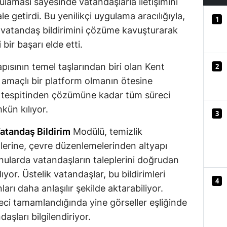
laması sayesinde vatandaşlarla iletişimini
Mersin
hale getirdi. Bu yenilikçi uygulama aracılığıyla,
1
vatandaş bildirimini çözüme kavuşturarak
İstanbul
bir başarı elde etti.
İzmir
apısının temel taşlarından biri olan Kent
2
Kars
e amaçlı bir platform olmanın ötesine
rın tespitinden çözümüne kadar tüm süreci
Kastamonu
kün kılıyor.
3
Kayseri
atandaş Bildirim
Modülü, temizlik
Kırklareli
lerine, çevre düzenlemelerinden altyapı
Kırşehir
onularda vatandaşların taleplerini doğrudan
ğlıyor. Üstelik vatandaşlar, bu bildirimleri
Kocaeli
4
arı daha anlaşılır şekilde aktarabiliyor.
Konya
eci tamamlandığında yine görseller eşliğinde
aşları bilgilendiriyor.
Kütahya