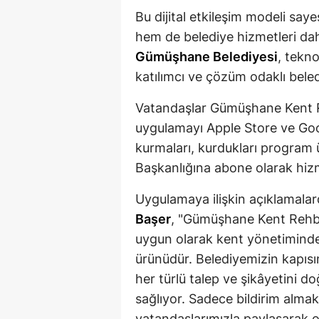
Bu dijital etkileşim modeli sa
hem de belediye hizmetleri daha
Gümüşhane Belediyesi
, tekn
katılımcı ve çözüm odaklı beled
Vatandaşlar Gümüşhane Kent Re
uygulamayı Apple Store ve Goog
kurmaları, kurdukları progra
Başkanlığına abone olarak hiz
Uygulamaya ilişkin açıklamala
Başer
, "Gümüşhane Kent Rehber
uygun olarak kent yönetiminde 
ürünüdür. Belediyemizin kapısın
her türlü talep ve şikâyetini do
sağlıyor. Sadece bildirim alma
vatandaşlarımızla paylaşarak on