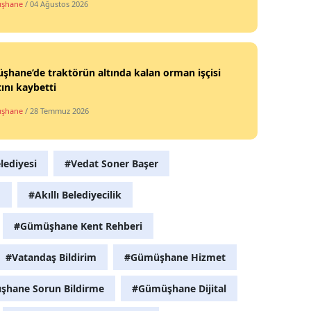
şhane
/ 04 Ağustos 2026
Yozgat
Zonguldak
hane’de traktörün altında kalan orman işçisi
Aksaray
ını kaybetti
Bayburt
şhane
/ 28 Temmuz 2026
Karaman
ediyesi
#Vedat Soner Başer
Kırıkkale
m
#Akıllı Belediyecilik
Batman
Şırnak
#Gümüşhane Kent Rehberi
Bartın
#Vatandaş Bildirim
#Gümüşhane Hizmet
Ardahan
hane Sorun Bildirme
#Gümüşhane Dijital
Iğdır