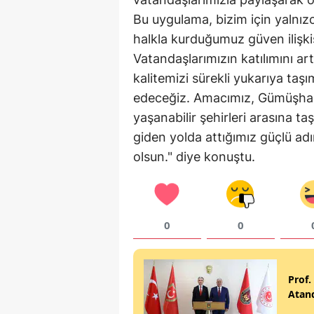
Bu uygulama, bizim için yalnızc
halkla kurduğumuz güven ilişkis
Vatandaşlarımızın katılımını a
kalitemizi sürekli yukarıya ta
edeceğiz. Amacımız, Gümüşhane
yaşanabilir şehirleri arasına t
giden yolda attığımız güçlü ad
olsun." diye konuştu.
0
0
Prof.
Atan