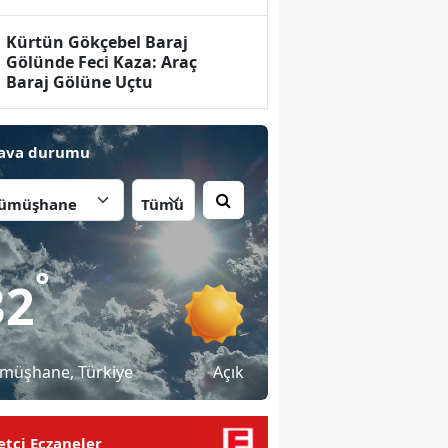
Kürtün Gökçebel Baraj
Gölünde Feci Kaza: Araç
Baraj Gölüne Uçtu
ava durumu
İlçe:
°
32
müşhane
, Türkiye
Açık
tçi Eczaneler