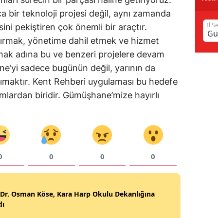
a bir teknoloji projesi değil, aynı zamanda
Samsun
İl S
ini pekiştiren çok önemli bir araçtır.
Siirt
rtırmak, yönetime dahil etmek ve hizmet
şımak adına bu ve benzeri projelere devam
Sinop
’yi sadece bugünün değil, yarının da
Sivas
aşımaktır. Kent Rehberi uygulaması bu hedefe
ımlardan biridir. Gümüşhane’mize hayırlı
Tekirdağ
Tokat
Trabzon
Tunceli
0
0
0
0
Şanlıurfa
 Dr. Osman Köse, Kara Harp Okulu Dekanlığına
Uşak
dı
Van