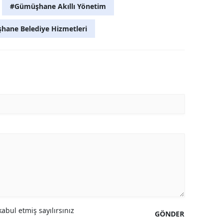
#Gümüşhane Akıllı Yönetim
Yalova
ane Belediye Hizmetleri
Karabük
Kilis
Osmaniye
Düzce
abul etmiş sayılırsınız
GÖNDER