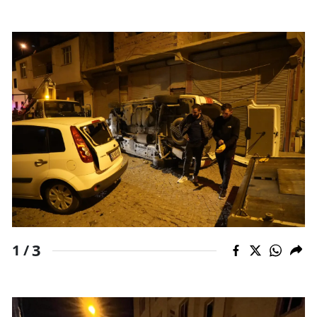
Malatya
Manisa
Kahramanmaraş
Mardin
Muğla
Muş
Nevşehir
Niğde
3
1 /
Ordu
Rize
Sakarya