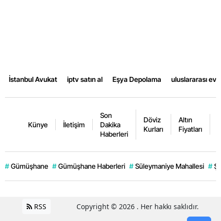
İstanbul Avukat
iptv satın al
Eşya Depolama
uluslararası ev
Son
Döviz
Altın
K
Künye
İletişim
Dakika
Kurları
Fiyatları
F
Haberleri
#
Gümüşhane
#
Gümüşhane Haberleri
#
Süleymaniye Mahallesi
#
Şi
RSS
Copyright © 2026 . Her hakkı saklıdır.