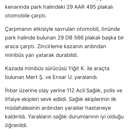
kenarında park halindeki 29 AAR 495 plakalı
Mersin
otomobile çarptı.
İstanbul
Çarpmanın etkisiyle savrulan otomobil, önünde
İzmir
park halinde bulunan 29 DB 566 plakalı başka bir
Kars
araca çarptı. Zincirleme kazanın ardından
minibüs yan yatarak durabildi.
Kastamonu
Kayseri
Kazada minibüs sürücüsü Yiğit K. ile araçta
bulunan Mert Ş. ve Ensar U. yaralandı.
Kırklareli
İhbar üzerine olay yerine 112 Acil Sağlık, polis ve
Kırşehir
itfaiye ekipleri sevk edildi. Sağlık ekiplerinin ilk
Kocaeli
müdahalesinin ardından yaralılar hastaneye
Konya
kaldırıldı. Yaralıların sağlık durumlarının iyi olduğu
öğrenildi.
Kütahya