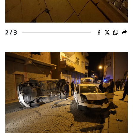
Yozgat
Zonguldak
3
2 /
Aksaray
Bayburt
Karaman
Kırıkkale
Batman
Şırnak
Bartın
Ardahan
Iğdır