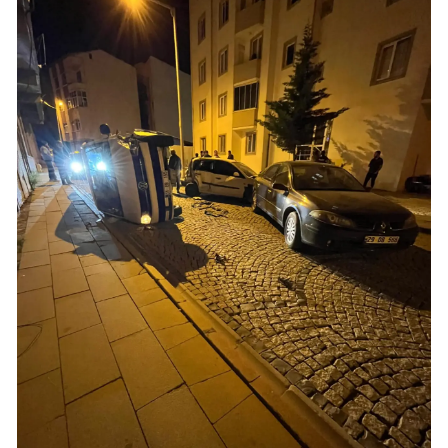
Samsun
Siirt
Sinop
Sivas
Tekirdağ
Tokat
Trabzon
Tunceli
Şanlıurfa
Uşak
Van