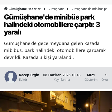
Bilecik
Gümüşhane
Gümüşhane'de minibüs park hal
Gümüşhane Haberleri
Gümüşhane'de minibüs park
Bingöl
halindeki otomobillere çarptı: 3
Bitlis
yaralı
Bolu
Gümüşhane'de gece meydana gelen kazada
Burdur
mibibüs, park halindeki otomobillere çarparak
Bursa
devrildi. Kazada 3 kişi yaralandı.
Çanakkale
Recep Ergin
08 Haziran 2025 10:18
6021
1 D
Çankırı
Editör
Yayınlanma
Gösterim
Okunma
Çorum
Denizli
Diyarbakır