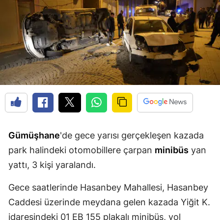
Edirne
Elazığ
Erzincan
Erzurum
Eskişehir
Gaziantep
Giresun
Gümüşhane
'de gece yarısı gerçekleşen kazada
park halindeki otomobillere çarpan
minibüs
yan
Gümüşhane
yattı, 3 kişi yaralandı.
Hakkari
Gece saatlerinde Hasanbey Mahallesi, Hasanbey
Hatay
Caddesi üzerinde meydana gelen kazada Yiğit K.
Isparta
idaresindeki 01 EB 155 plakalı minibüs, yol