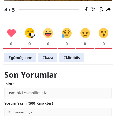
3
3 /
Yalova
Karabük
Kilis
Osmaniye
0
0
0
0
0
0
Düzce
#gümüşhane
#kaza
#Minibüs
Son Yorumlar
İsim*
Yorum Yazın (500 Karakter)