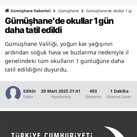
Bilecik
Gümüşhane
Gümüşhane'de okullar 1 gün da
Gümüşhane Haberleri
Gümüşhane'de okullar 1 gün
Bingöl
daha tatil edildi
Bitlis
Gümüşhane Valiliği, yoğun kar yağışının
Bolu
ardından soğuk hava ve buzlanma nedeniyle il
Burdur
genelindeki tüm okulların 1 günlüğüne daha
tatil edildiğini duyurdu.
Bursa
Çanakkale
Editör
20 Mart 2025 21:41
493
1 Dakika
Çankırı
Editör
Yayınlanma
Gösterim
Okunma Süresi
Çorum
Denizli
Diyarbakır