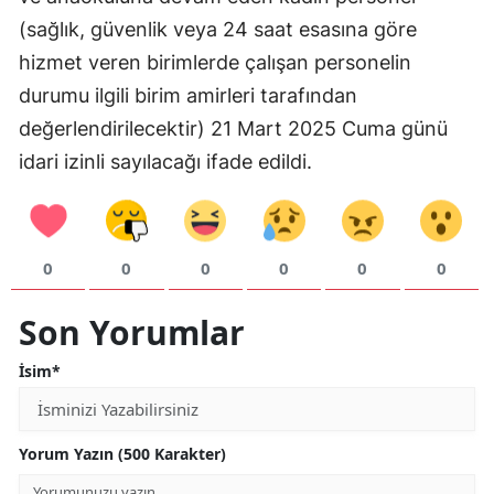
(sağlık, güvenlik veya 24 saat esasına göre
Malatya
hizmet veren birimlerde çalışan personelin
Manisa
durumu ilgili birim amirleri tarafından
Kahramanmaraş
değerlendirilecektir) 21 Mart 2025 Cuma günü
idari izinli sayılacağı ifade edildi.
Mardin
Muğla
Muş
0
0
0
0
0
0
Nevşehir
Son Yorumlar
Niğde
İsim*
Ordu
Rize
Yorum Yazın (500 Karakter)
Sakarya