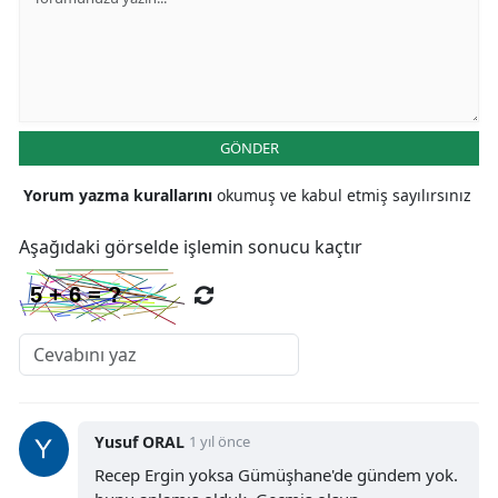
Samsun
Siirt
Sinop
GÖNDER
Sivas
Yorum yazma kurallarını
okumuş ve kabul etmiş sayılırsınız
Tekirdağ
Aşağıdaki görselde işlemin sonucu kaçtır
Tokat
Trabzon
Tunceli
Şanlıurfa
Yusuf ORAL
1 yıl önce
Uşak
Recep Ergin yoksa Gümüşhane'de gündem yok.
Van