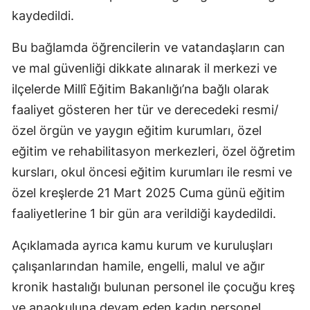
kaydedildi.
Mersin
Bu bağlamda öğrencilerin ve vatandaşların can
İstanbul
ve mal güvenliği dikkate alınarak il merkezi ve
İzmir
ilçelerde Millî Eğitim Bakanlığı’na bağlı olarak
Kars
faaliyet gösteren her tür ve derecedeki resmi/
özel örgün ve yaygın eğitim kurumları, özel
Kastamonu
eğitim ve rehabilitasyon merkezleri, özel öğretim
Kayseri
kursları, okul öncesi eğitim kurumları ile resmi ve
Kırklareli
özel kreşlerde 21 Mart 2025 Cuma günü eğitim
faaliyetlerine 1 bir gün ara verildiği kaydedildi.
Kırşehir
Açıklamada ayrıca kamu kurum ve kuruluşları
Kocaeli
çalışanlarından hamile, engelli, malul ve ağır
Konya
kronik hastalığı bulunan personel ile çocuğu kreş
Kütahya
ve anaokuluna devam eden kadın personel