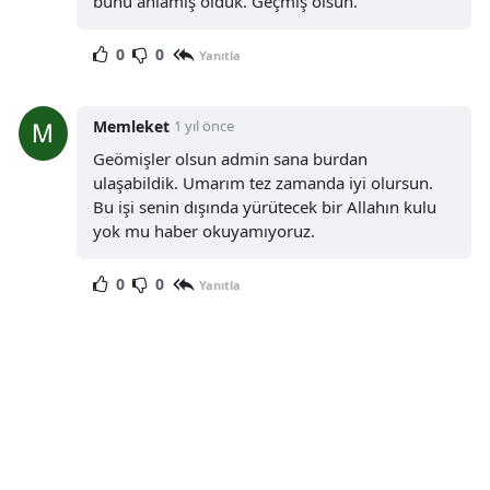
bunu anlamış olduk. Geçmiş olsun.
Yozgat
0
0
Yanıtla
Zonguldak
Memleket
1 yıl önce
Aksaray
Geömişler olsun admin sana burdan
Bayburt
ulaşabildik. Umarım tez zamanda iyi olursun.
Bu işi senin dışında yürütecek bir Allahın kulu
Karaman
yok mu haber okuyamıyoruz.
Kırıkkale
0
0
Yanıtla
Batman
Şırnak
Bartın
Ardahan
Iğdır