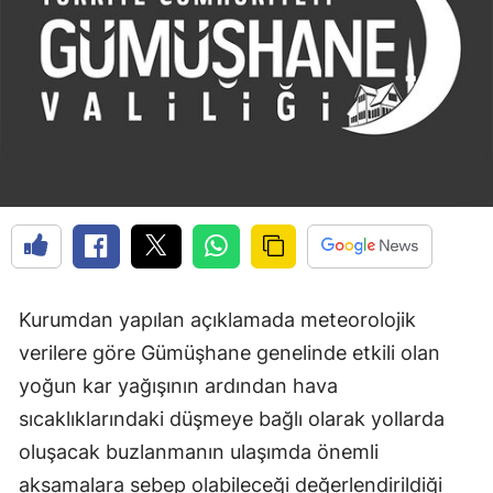
Edirne
Elazığ
Erzincan
Erzurum
Eskişehir
Gaziantep
Giresun
Kurumdan yapılan açıklamada meteorolojik
Gümüşhane
verilere göre Gümüşhane genelinde etkili olan
yoğun kar yağışının ardından hava
Hakkari
sıcaklıklarındaki düşmeye bağlı olarak yollarda
Hatay
oluşacak buzlanmanın ulaşımda önemli
Isparta
aksamalara sebep olabileceği değerlendirildiği