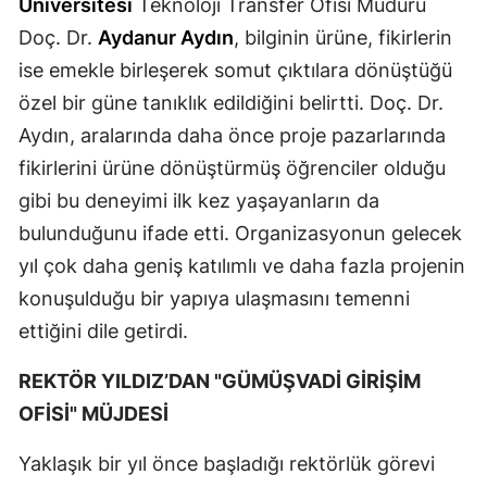
Üniversitesi
Teknoloji Transfer Ofisi Müdürü
Doç. Dr.
Aydanur Aydın
, bilginin ürüne, fikirlerin
Yozgat
ise emekle birleşerek somut çıktılara dönüştüğü
Zonguldak
özel bir güne tanıklık edildiğini belirtti. Doç. Dr.
Aksaray
Aydın, aralarında daha önce proje pazarlarında
fikirlerini ürüne dönüştürmüş öğrenciler olduğu
Bayburt
gibi bu deneyimi ilk kez yaşayanların da
Karaman
bulunduğunu ifade etti. Organizasyonun gelecek
Kırıkkale
yıl çok daha geniş katılımlı ve daha fazla projenin
konuşulduğu bir yapıya ulaşmasını temenni
Batman
ettiğini dile getirdi.
Şırnak
REKTÖR YILDIZ’DAN "GÜMÜŞVADİ GİRİŞİM
Bartın
OFİSİ" MÜJDESİ
Ardahan
Yaklaşık bir yıl önce başladığı rektörlük görevi
Iğdır