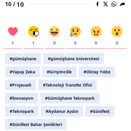
10
10 /
1
1
0
0
0
0
#gümüşhane
#gümüşhane üniversitesi
#Yapay Zeka
#Girişimcilik
#Oktay Yıldız
#Projevadi
#Teknoloji Transfer Ofisi
#İnovasyon
#Gümüşhane Teknopark
#Teknopark
#Aydanur Aydın
#Günifest
#Günifest Bahar Şenlikleri