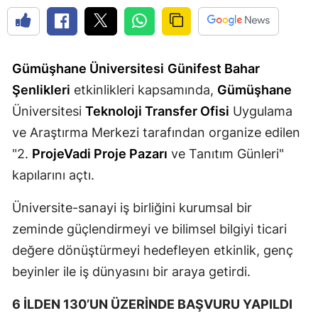
Mersin
İstanbul
Gümüşhane Üniversitesi
Günifest Bahar
İzmir
Şenlikleri
etkinlikleri kapsamında,
Gümüşhane
Kars
Üniversitesi
Teknoloji Transfer Ofisi
Uygulama
ve Araştırma Merkezi tarafından organize edilen
Kastamonu
"2.
ProjeVadi Proje Pazarı
ve Tanıtım Günleri"
Kayseri
kapılarını açtı.
Kırklareli
Üniversite-sanayi iş birliğini kurumsal bir
Kırşehir
zeminde güçlendirmeyi ve bilimsel bilgiyi ticari
değere dönüştürmeyi hedefleyen etkinlik, genç
Kocaeli
beyinler ile iş dünyasını bir araya getirdi.
Konya
6 İLDEN 130’UN ÜZERİNDE BAŞVURU YAPILDI
Kütahya