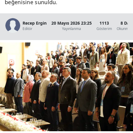
beğenisine sunuldu.
Edirne
Elazığ
Recep Ergin
20 Mayıs 2026 23:25
1113
8 Dak
Editör
Yayınlanma
Gösterim
Okunma S
Erzincan
Erzurum
Eskişehir
Gaziantep
Giresun
Gümüşhane
Hakkari
Hatay
Isparta