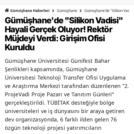
Bilecik
Gümüşhane
Gümüşhane'de "Silikon Vadisi"
Gümüşhane Haberleri
Gümüşhane'de "Silikon Vadisi"
Bingöl
Hayali Gerçek Oluyor! Rektör
Bitlis
Müjdeyi Verdi: Girişim Ofisi
Bolu
Kuruldu
Burdur
Gümüşhane Üniversitesi Günifest Bahar
Bursa
Şenlikleri kapsamında, Gümüşhane
Üniversitesi Teknoloji Transfer Ofisi Uygulama
Çanakkale
ve Araştırma Merkezi tarafından düzenlenen "2.
Çankırı
ProjeVadi Proje Pazarı ve Tanıtım Günleri"
gerçekleştirildi. TÜBİTAK desteğiyle bölge
Çorum
üniversiteleri ve iş dünyasını bir araya getiren
Denizli
dev organizasyonda, 6 farklı ilden gelen 76
özgün teknoloji projesi yatırımcıların
Diyarbakır