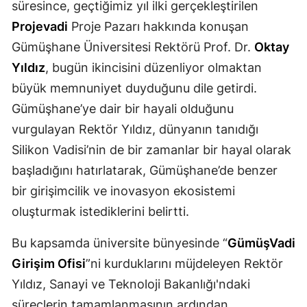
süresince, geçtiğimiz yıl ilki gerçekleştirilen
Projevadi
Proje Pazarı hakkında konuşan
Yalova
Gümüşhane Üniversitesi Rektörü Prof. Dr.
Oktay
Karabük
Yıldız
, bugün ikincisini düzenliyor olmaktan
Kilis
büyük memnuniyet duyduğunu dile getirdi.
Gümüşhane’ye dair bir hayali olduğunu
Osmaniye
vurgulayan Rektör Yıldız, dünyanın tanıdığı
Düzce
Silikon Vadisi’nin de bir zamanlar bir hayal olarak
başladığını hatırlatarak, Gümüşhane’de benzer
bir girişimcilik ve inovasyon ekosistemi
oluşturmak istediklerini belirtti.
Bu kapsamda üniversite bünyesinde “
GümüşVadi
Girişim Ofisi
”ni kurduklarını müjdeleyen Rektör
Yıldız, Sanayi ve Teknoloji Bakanlığı'ndaki
süreçlerin tamamlanmasının ardından