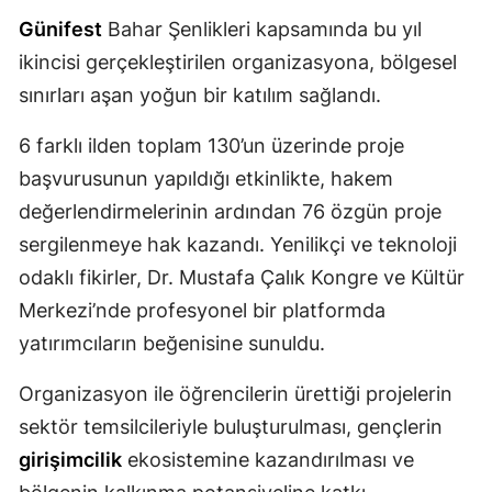
Günifest
Bahar Şenlikleri kapsamında bu yıl
Malatya
ikincisi gerçekleştirilen organizasyona, bölgesel
Manisa
sınırları aşan yoğun bir katılım sağlandı.
Kahramanmaraş
6 farklı ilden toplam 130’un üzerinde proje
Mardin
başvurusunun yapıldığı etkinlikte, hakem
değerlendirmelerinin ardından 76 özgün proje
Muğla
sergilenmeye hak kazandı. Yenilikçi ve teknoloji
Muş
odaklı fikirler, Dr. Mustafa Çalık Kongre ve Kültür
Nevşehir
Merkezi’nde profesyonel bir platformda
yatırımcıların beğenisine sunuldu.
Niğde
Organizasyon ile öğrencilerin ürettiği projelerin
Ordu
sektör temsilcileriyle buluşturulması, gençlerin
Rize
girişimcilik
ekosistemine kazandırılması ve
Sakarya