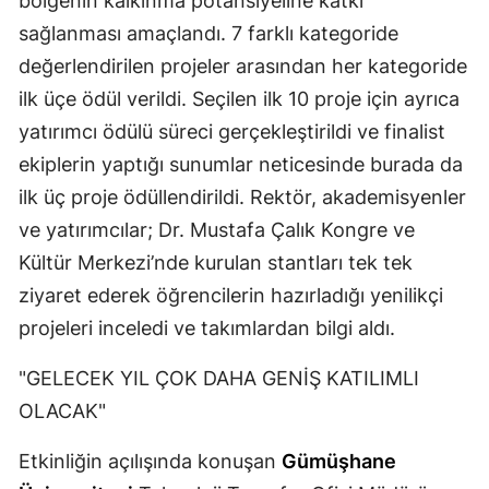
bölgenin kalkınma potansiyeline katkı
sağlanması amaçlandı. 7 farklı kategoride
Samsun
değerlendirilen projeler arasından her kategoride
Siirt
ilk üçe ödül verildi. Seçilen ilk 10 proje için ayrıca
Sinop
yatırımcı ödülü süreci gerçekleştirildi ve finalist
ekiplerin yaptığı sunumlar neticesinde burada da
Sivas
ilk üç proje ödüllendirildi. Rektör, akademisyenler
Tekirdağ
ve yatırımcılar; Dr. Mustafa Çalık Kongre ve
Tokat
Kültür Merkezi’nde kurulan stantları tek tek
ziyaret ederek öğrencilerin hazırladığı yenilikçi
Trabzon
projeleri inceledi ve takımlardan bilgi aldı.
Tunceli
"GELECEK YIL ÇOK DAHA GENİŞ KATILIMLI
Şanlıurfa
OLACAK"
Uşak
Etkinliğin açılışında konuşan
Gümüşhane
Van