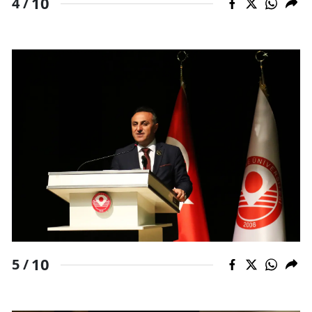
10
4 /
10
5 /