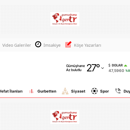
Adana
Adıyaman
Afyonkarahisar
Video Galeriler
İmsakiye
Köşe Yazarları
Ağrı
27
°
Amasya
DOLAR
Gümüşhane
Az bulutlu
47,5960
%0
Ankara
Antalya
Vefat İlanları
Gurbetten
Siyaset
Spor
Du
Artvin
Aydın
Balıkesir