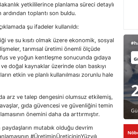
akanlık yetkililerince planlama süreci detaylı
Malatya
ın ardından toplantı son buldu.
Manisa
ıklamada şu ifadeler kullanıldı:
Kahramanmaraş
iği ve su kısıtı olmak üzere ekonomik, sosyal
#h
Mardin
işmeler, tarımsal üretimi önemli ölçüde
İl:
nüfus ve yoğun kentleşme sonucunda gıdaya
Muğla
ği ve doğal kaynaklar üzerinde olan baskıyı
Muş
arın etkin ve planlı kullanılması zorunlu hale
Nevşehir
 arz ve talep dengesini olumsuz etkilemiş,
Niğde
vaşlar, gıda güvencesi ve güvenliğini temin
Gü
Ordu
lamasının önemini daha da arttırmıştır.
Rize
tüm paydaşların mutabık olduğu devrim
Nöbe
Sakarya
lanlamasının #ÜretiminÜreticininYüzyılı