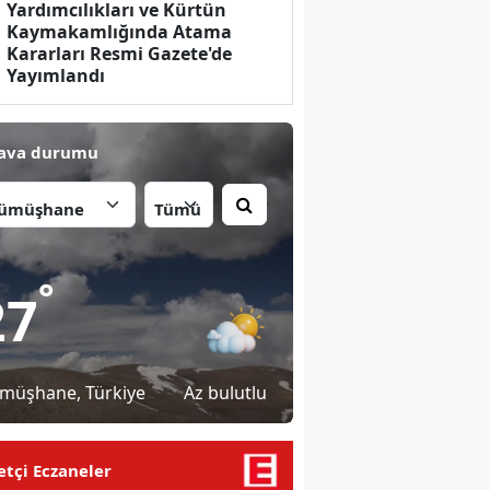
Yardımcılıkları ve Kürtün
Kaymakamlığında Atama
Kararları Resmi Gazete'de
Yayımlandı
ava durumu
İlçe:
°
27
müşhane
, Türkiye
Az bulutlu
tçi Eczaneler