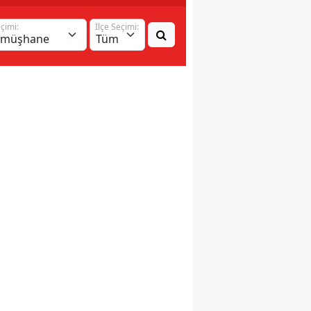
eçimi:
İlçe Seçimi: