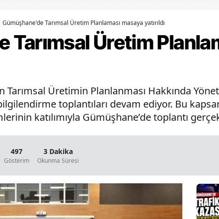
Bilecik
Gümüşhane'de Tarımsal Üretim Planlaması masaya yatırıldı
Bingöl
 Tarımsal Üretim Planla
Bitlis
Bolu
n Tarımsal Üretimin Planlanması Hakkında Yönet
Burdur
 bilgilendirme toplantıları devam ediyor. Bu k
Bursa
imlerinin katılımıyla Gümüşhane’de toplantı gerçekl
Çanakkale
Çankırı
497
3 Dakika
Gösterim
Okunma Süresi
Çorum
Denizli
Diyarbakır