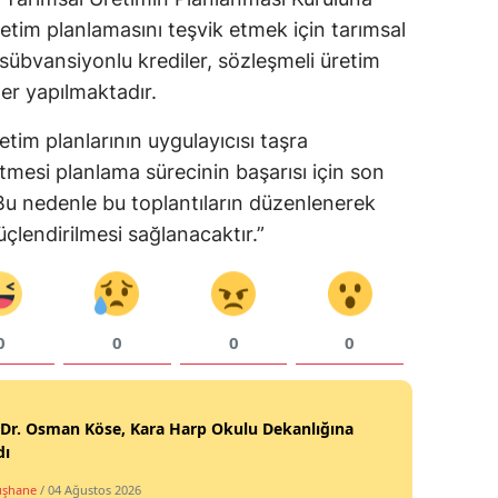
üretim planlamasını teşvik etmek için tarımsal
Yozgat
 sübvansiyonlu krediler, sözleşmeli üretim
Zonguldak
er yapılmaktadır.
Aksaray
etim planlarının uygulayıcısı taşra
etmesi planlama sürecinin başarısı için son
Bayburt
Bu nedenle bu toplantıların düzenlenerek
Karaman
üçlendirilmesi sağlanacaktır.”
Kırıkkale
Batman
0
0
0
0
Şırnak
Bartın
 Dr. Osman Köse, Kara Harp Okulu Dekanlığına
Ardahan
dı
şhane
/ 04 Ağustos 2026
Iğdır