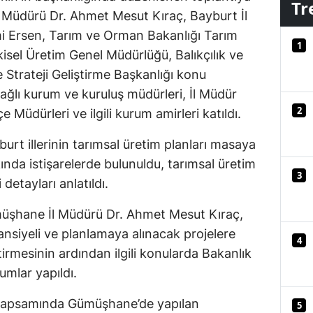
Tr
Müdürü Dr. Ahmet Mesut Kıraç, Bayburt İl
Mersin
 Ersen, Tarım ve Orman Bakanlığı Tarım
1
İstanbul
sel Üretim Genel Müdürlüğü, Balıkçılık ve
 Strateji Geliştirme Başkanlığı konu
İzmir
ağlı kurum ve kuruluş müdürleri, İl Müdür
Kars
2
e Müdürleri ve ilgili kurum amirleri katıldı.
Kastamonu
t illerinin tarımsal üretim planları masaya
Kayseri
kkında istişarelerde bulunuldu, tarımsal üretim
3
 detayları anlatıldı.
Kırklareli
ümüşhane İl Müdürü Dr. Ahmet Mesut Kıraç,
Kırşehir
ansiyeli ve planlamaya alınacak projelere
4
Kocaeli
tirmesinin ardından ilgili konularda Bakanlık
mlar yapıldı.
Konya
 kapsamında Gümüşhane’de yapılan
5
Kütahya