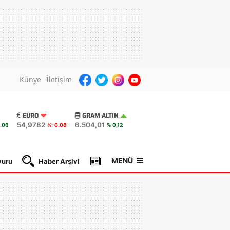
Künye
İletişim
EURO
GRAM ALTIN
54,9782
6.504,01
.06
%-0.08
% 0,12
MENÜ
yuru
Haber Arşivi
Gazete Manşetleri
Nöbetçi Ec