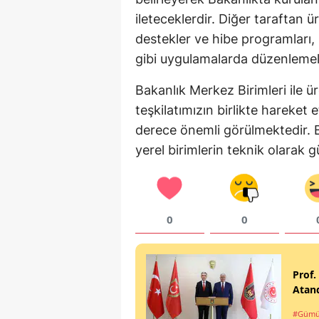
ileteceklerdir. Diğer taraftan 
destekler ve hibe programları,
gibi uygulamalarda düzenlemel
Bakanlık Merkez Birimleri ile ür
teşkilatımızın birlikte hareket 
derece önemli görülmektedir. 
yerel birimlerin teknik olarak g
0
0
Prof.
Atan
#Gümü