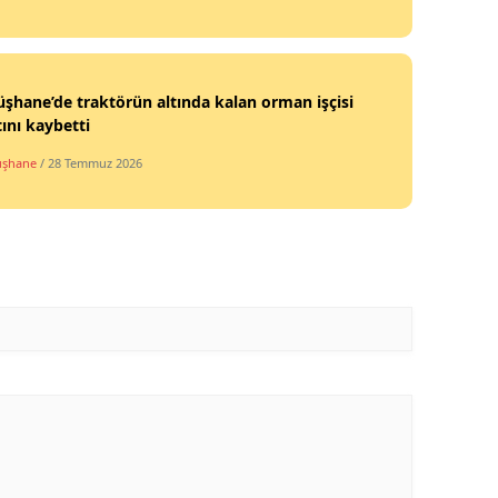
Yalova
Karabük
hane’de traktörün altında kalan orman işçisi
ını kaybetti
Kilis
şhane
/ 28 Temmuz 2026
Osmaniye
Düzce