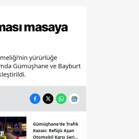
ması masaya
meliği’nin yürürlüğe
apsamda Gümüşhane ve Bayburt
eştirildi.
Gümüşhane'de Trafik
Kazası: Refüjü Aşan
Otomobil Karşı Şeride