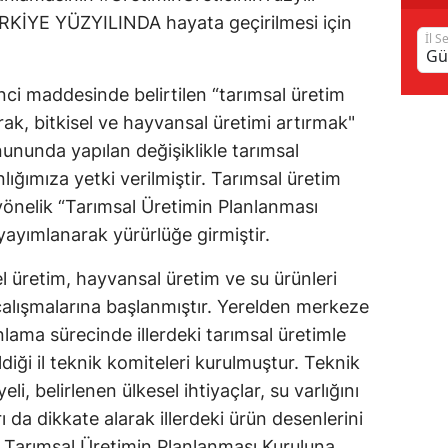
ÜRKİYE YÜZYILINDA hayata geçirilmesi için
Samsun
İl S
Siirt
i maddesinde belirtilen “tarımsal üretim
Sinop
rak, bitkisel ve hayvansal üretimi artırmak"
ununda yapılan değişiklikle tarımsal
Sivas
ğımıza yetki verilmiştir. Tarımsal üretim
Tekirdağ
önelik “Tarımsal Üretimin Planlanması
yayımlanarak yürürlüğe girmiştir.
Tokat
 üretim, hayvansal üretim ve su ürünleri
Trabzon
çalışmalarına başlanmıştır. Yerelden merkeze
Tunceli
nlama sürecinde illerdeki tarımsal üretimle
Şanlıurfa
ildiği il teknik komiteleri kurulmuştur. Teknik
eli, belirlenen ülkesel ihtiyaçlar, su varlığını
Uşak
arı da dikkate alarak illerdeki ürün desenlerini
Van
n Tarımsal Üretimin Planlanması Kuruluna