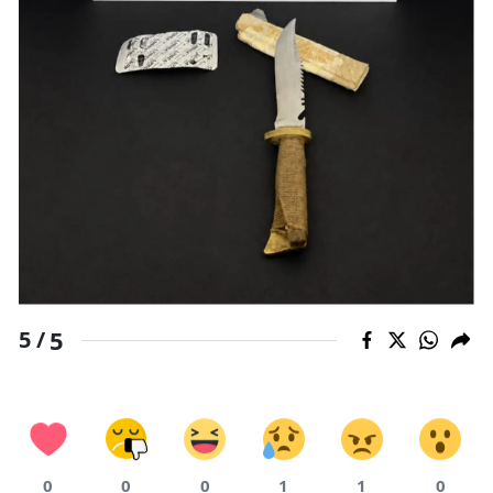
5
5 /
0
0
0
1
1
0