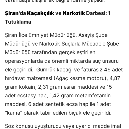
Yalova
Şiran
'da
Kaçakçılık
ve
Narkotik
Darbesi: 1
Tutuklama
Karabük
Şiran İlçe Emniyet Müdürlüğü, Asayiş Şube
Kilis
Müdürlüğü ve Narkotik Suçlarla Mücadele Şube
Osmaniye
Müdürlüğü tarafından gerçekleştirilen
Düzce
operasyonlarda da önemli miktarda suç unsuru
ele geçirildi. Gümrük kaçağı ve faturasız 46 adet
hırdavat malzemesi (Ağaç kesme motoru), 4,87
gram kokain, 2,31 gram esrar maddesi ve 15
adet ecstasy hap, 1,42 gram metamfetamin
maddesi, 6 adet sentetik ecza hap ile 1 adet
"kama" olarak tabir edilen bıçak ele geçirildi.
Söz konusu uyuşturucu veya uyarıcı madde imal