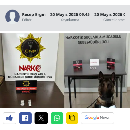
Edirne
Recep Ergin
20 Mayıs 2026 09:45
20 Mayıs 2026 09:
Elazığ
Editör
Yayınlanma
Güncellenme
Erzincan
Erzurum
Eskişehir
Gaziantep
Giresun
Gümüşhane
Hakkari
Hatay
Isparta