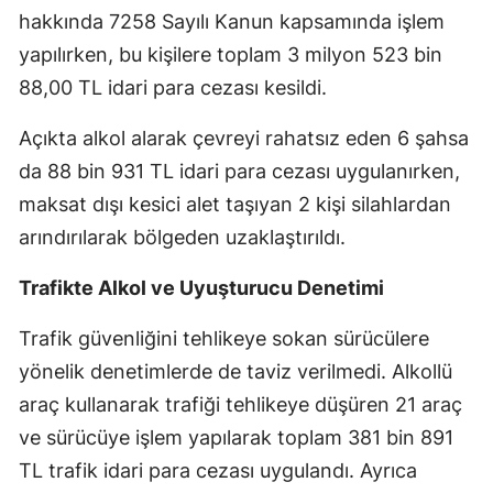
hakkında 7258 Sayılı Kanun kapsamında işlem
Samsun
yapılırken, bu kişilere toplam 3 milyon 523 bin
Siirt
88,00 TL idari para cezası kesildi.
Sinop
Açıkta alkol alarak çevreyi rahatsız eden 6 şahsa
da 88 bin 931 TL idari para cezası uygulanırken,
Sivas
maksat dışı kesici alet taşıyan 2 kişi silahlardan
Tekirdağ
arındırılarak bölgeden uzaklaştırıldı.
Tokat
Trafikte Alkol ve Uyuşturucu Denetimi
Trabzon
Trafik güvenliğini tehlikeye sokan sürücülere
Tunceli
yönelik denetimlerde de taviz verilmedi. Alkollü
Şanlıurfa
araç kullanarak trafiği tehlikeye düşüren 21 araç
ve sürücüye işlem yapılarak toplam 381 bin 891
Uşak
TL trafik idari para cezası uygulandı. Ayrıca
Van