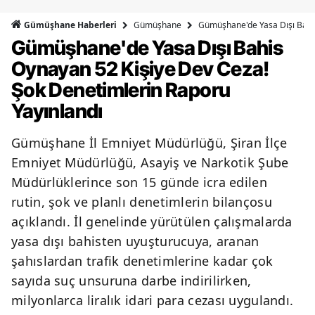
Bilecik
Gümüşhane
Gümüşhane'de Yasa Dışı Bahis
Gümüşhane Haberleri
Gümüşhane'de Yasa Dışı Bahis
Bingöl
Oynayan 52 Kişiye Dev Ceza!
Bitlis
Şok Denetimlerin Raporu
Bolu
Yayınlandı
Burdur
Gümüşhane İl Emniyet Müdürlüğü, Şiran İlçe
Bursa
Emniyet Müdürlüğü, Asayiş ve Narkotik Şube
Müdürlüklerince son 15 günde icra edilen
Çanakkale
rutin, şok ve planlı denetimlerin bilançosu
Çankırı
açıklandı. İl genelinde yürütülen çalışmalarda
yasa dışı bahisten uyuşturucuya, aranan
Çorum
şahıslardan trafik denetimlerine kadar çok
Denizli
sayıda suç unsuruna darbe indirilirken,
milyonlarca liralık idari para cezası uygulandı.
Diyarbakır