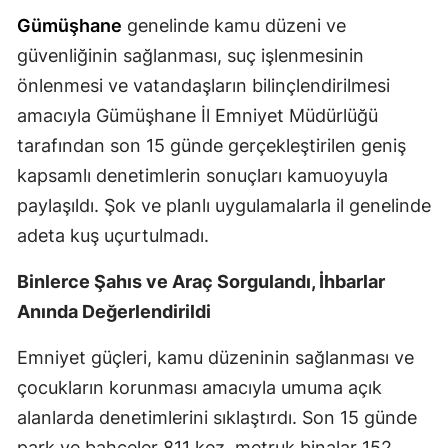
Gümüşhane
genelinde kamu düzeni ve
Mersin
güvenliğinin sağlanması, suç işlenmesinin
İstanbul
önlenmesi ve vatandaşların bilinçlendirilmesi
İzmir
amacıyla Gümüşhane İl Emniyet Müdürlüğü
tarafından son 15 günde gerçekleştirilen geniş
Kars
kapsamlı denetimlerin sonuçları kamuoyuyla
Kastamonu
paylaşıldı. Şok ve planlı uygulamalarla il genelinde
Kayseri
adeta kuş uçurtulmadı.
Kırklareli
Binlerce Şahıs ve Araç Sorgulandı, İhbarlar
Anında Değerlendirildi
Kırşehir
Kocaeli
Emniyet güçleri, kamu düzeninin sağlanması ve
çocukların korunması amacıyla umuma açık
Konya
alanlarda denetimlerini sıklaştırdı. Son 15 günde
Kütahya
park ve bahçeler 811 kez, metruk binalar 152