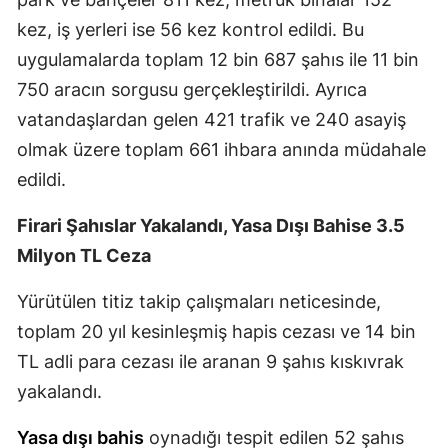
kez, iş yerleri ise 56 kez kontrol edildi. Bu
Malatya
uygulamalarda toplam 12 bin 687 şahıs ile 11 bin
Manisa
750 aracın sorgusu gerçekleştirildi. Ayrıca
Kahramanmaraş
vatandaşlardan gelen 421 trafik ve 240 asayiş
olmak üzere toplam 661 ihbara anında müdahale
Mardin
edildi.
Muğla
Firari Şahıslar Yakalandı, Yasa Dışı Bahise 3.5
Muş
Milyon TL Ceza
Nevşehir
Yürütülen titiz takip çalışmaları neticesinde,
Niğde
toplam 20 yıl kesinleşmiş hapis cezası ve 14 bin
Ordu
TL adli para cezası ile aranan 9 şahıs kıskıvrak
yakalandı.
Rize
Yasa dışı bahis
oynadığı tespit edilen 52 şahıs
Sakarya