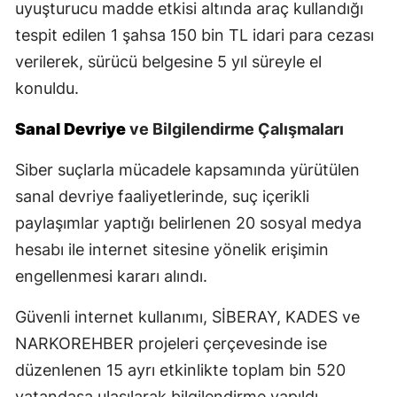
uyuşturucu madde etkisi altında araç kullandığı
Yozgat
tespit edilen 1 şahsa 150 bin TL idari para cezası
verilerek, sürücü belgesine 5 yıl süreyle el
Zonguldak
konuldu.
Aksaray
Sanal Devriye
ve Bilgilendirme Çalışmaları
Bayburt
Siber suçlarla mücadele kapsamında yürütülen
Karaman
sanal devriye faaliyetlerinde, suç içerikli
Kırıkkale
paylaşımlar yaptığı belirlenen 20 sosyal medya
hesabı ile internet sitesine yönelik erişimin
Batman
engellenmesi kararı alındı.
Şırnak
Güvenli internet kullanımı, SİBERAY, KADES ve
Bartın
NARKOREHBER projeleri çerçevesinde ise
Ardahan
düzenlenen 15 ayrı etkinlikte toplam bin 520
vatandaşa ulaşılarak bilgilendirme yapıldı.
Iğdır