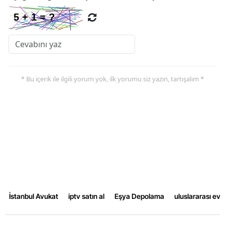
* Bu içerik ile ilgili yorum yok, ilk yorumu siz yazın, tartışalım *
İstanbul Avukat
iptv satın al
Eşya Depolama
uluslararası ev