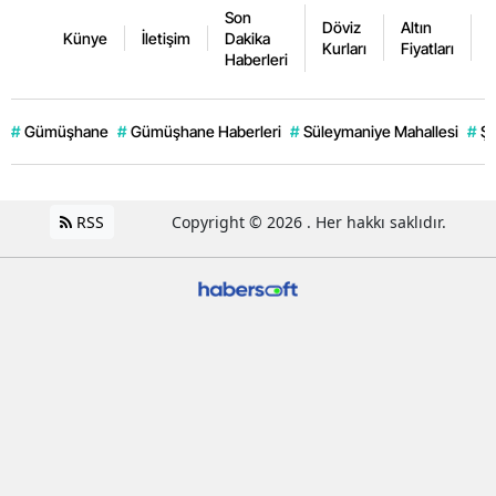
Son
Döviz
Altın
K
Künye
İletişim
Dakika
Kurları
Fiyatları
F
Haberleri
#
Gümüşhane
#
Gümüşhane Haberleri
#
Süleymaniye Mahallesi
#
Şi
RSS
Copyright © 2026 . Her hakkı saklıdır.