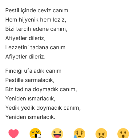
Pestil içinde ceviz canım
Yozgat
Hem hijyenik hem leziz,
Zonguldak
Bizi tercih edene canım,
Aksaray
Afiyetler dileriz,
Lezzetini tadana canım
Bayburt
Afiyetler dileriz.
Karaman
Fındığı ufaladık canım
Kırıkkale
Pestille sarmaladık,
Batman
Biz tadına doymadık canım,
Yeniden ısmarladık,
Şırnak
Yedik yedik doymadık canım,
Bartın
Yeniden ısmarladık.
Ardahan
Iğdır