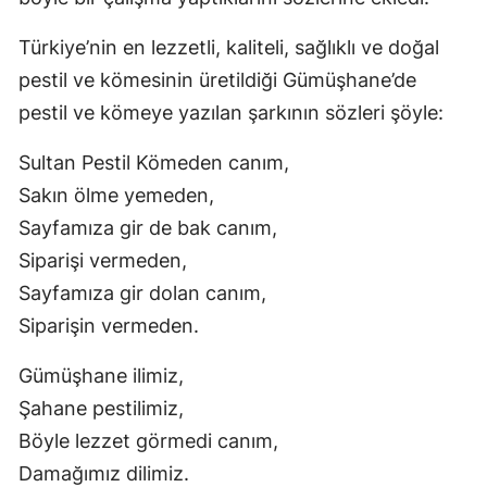
Samsun
Türkiye’nin en lezzetli, kaliteli, sağlıklı ve doğal
pestil ve kömesinin üretildiği Gümüşhane’de
Siirt
pestil ve kömeye yazılan şarkının sözleri şöyle:
Sinop
Sultan Pestil Kömeden canım,
Sivas
Sakın ölme yemeden,
Tekirdağ
Sayfamıza gir de bak canım,
Tokat
Siparişi vermeden,
Sayfamıza gir dolan canım,
Trabzon
Siparişin vermeden.
Tunceli
Gümüşhane ilimiz,
Şanlıurfa
Şahane pestilimiz,
Uşak
Böyle lezzet görmedi canım,
Damağımız dilimiz.
Van