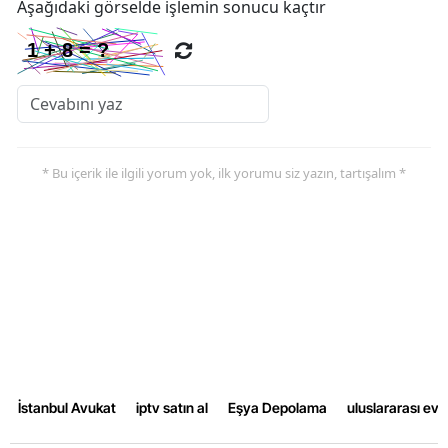
Aşağıdaki görselde işlemin sonucu kaçtır
* Bu içerik ile ilgili yorum yok, ilk yorumu siz yazın, tartışalım *
İstanbul Avukat
iptv satın al
Eşya Depolama
uluslararası ev