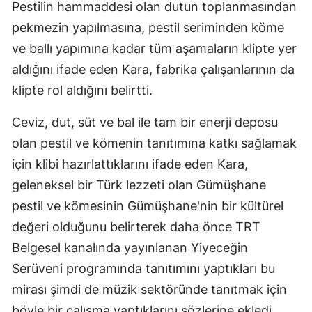
Pestilin hammaddesi olan dutun toplanmasından
Malatya
pekmezin yapılmasına, pestil seriminden köme
ve ballı yapımına kadar tüm aşamaların klipte yer
Manisa
aldığını ifade eden Kara, fabrika çalışanlarının da
Kahramanmaraş
klipte rol aldığını belirtti.
Mardin
Ceviz, dut, süt ve bal ile tam bir enerji deposu
Muğla
olan pestil ve kömenin tanıtımına katkı sağlamak
için klibi hazırlattıklarını ifade eden Kara,
Muş
geleneksel bir Türk lezzeti olan Gümüşhane
Nevşehir
pestil ve kömesinin Gümüşhane'nin bir kültürel
Niğde
değeri olduğunu belirterek daha önce TRT
Belgesel kanalında yayınlanan Yiyeceğin
Ordu
Serüveni programında tanıtımını yaptıkları bu
Rize
mirası şimdi de müzik sektöründe tanıtmak için
Sakarya
böyle bir çalışma yaptıklarını sözlerine ekledi.