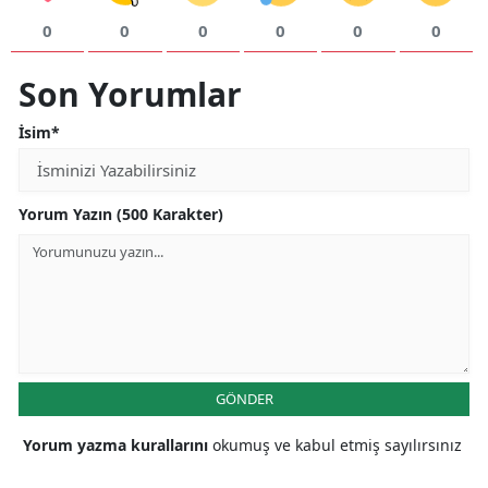
0
0
0
0
0
0
Yalova
Son Yorumlar
Karabük
Kilis
İsim*
Osmaniye
Yorum Yazın (500 Karakter)
Düzce
GÖNDER
Yorum yazma kurallarını
okumuş ve kabul etmiş sayılırsınız