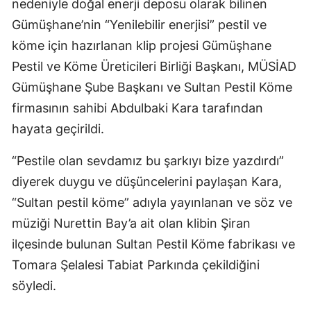
nedeniyle doğal enerji deposu olarak bilinen
Mersin
Gümüşhane’nin “Yenilebilir enerjisi” pestil ve
köme için hazırlanan klip projesi Gümüşhane
İstanbul
Pestil ve Köme Üreticileri Birliği Başkanı, MÜSİAD
İzmir
Gümüşhane Şube Başkanı ve Sultan Pestil Köme
Kars
firmasının sahibi Abdulbaki Kara tarafından
hayata geçirildi.
Kastamonu
“Pestile olan sevdamız bu şarkıyı bize yazdırdı”
Kayseri
diyerek duygu ve düşüncelerini paylaşan Kara,
Kırklareli
“Sultan pestil köme” adıyla yayınlanan ve söz ve
Kırşehir
müziği Nurettin Bay’a ait olan klibin Şiran
ilçesinde bulunan Sultan Pestil Köme fabrikası ve
Kocaeli
Tomara Şelalesi Tabiat Parkında çekildiğini
Konya
söyledi.
Kütahya