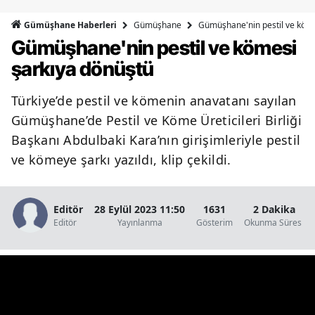
Bilecik
Gümüşhane
Gümüşhane'nin pestil ve köme
Gümüşhane Haberleri
Gümüşhane'nin pestil ve kömesi
Bingöl
şarkıya dönüştü
Bitlis
Türkiye’de pestil ve kömenin anavatanı sayılan
Bolu
Gümüşhane’de Pestil ve Köme Üreticileri Birliği
Burdur
Başkanı Abdulbaki Kara’nın girişimleriyle pestil
ve kömeye şarkı yazıldı, klip çekildi.
Bursa
Çanakkale
Editör
28 Eylül 2023 11:50
1631
2 Dakika
Çankırı
Editör
Yayınlanma
Gösterim
Okunma Süresi
Çorum
Denizli
Diyarbakır