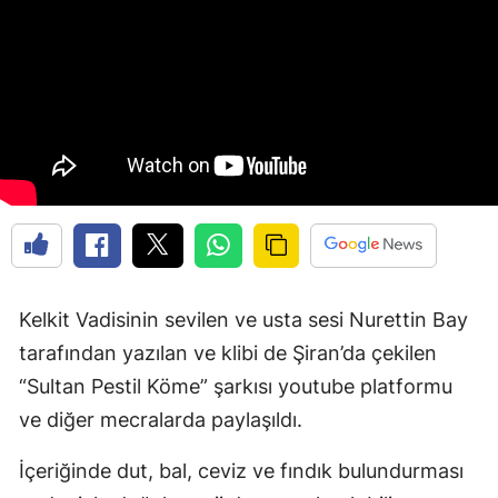
Edirne
Elazığ
Erzincan
Erzurum
Eskişehir
Gaziantep
Giresun
Kelkit Vadisinin sevilen ve usta sesi Nurettin Bay
Gümüşhane
tarafından yazılan ve klibi de Şiran’da çekilen
“Sultan Pestil Köme” şarkısı youtube platformu
Hakkari
ve diğer mecralarda paylaşıldı.
Hatay
İçeriğinde dut, bal, ceviz ve fındık bulundurması
Isparta