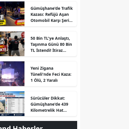
Gümüşhane'de Trafik
Kazası: Refüjü Aşan
Otomobil Karşı Şeride
Geçti
50 Bin TL'ye Anlaştı,
Taşınma Günü 80 Bin
TL İstendi! İtiraz
Edince Ortalık Karıştı
Yeni Zigana
Tüneli'nde Feci Kaza:
1 Ölü, 2 Yaralı
r
Sürücüler Dikkat:
Gümüşhane'de 439
Kilometrelik Hat
Boyunca Yapay Zekalı
Ceza Dönemi
end Haberler
Başlayacak