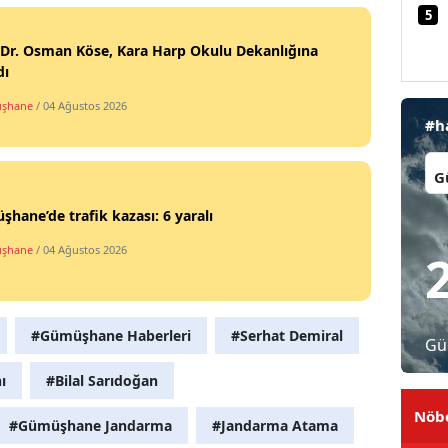
5
Malatya
 Dr. Osman Köse, Kara Harp Okulu Dekanlığına
Manisa
dı
şhane
/ 04 Ağustos 2026
Kahramanmaraş
#h
Mardin
İl:
Muğla
hane’de trafik kazası: 6 yaralı
Muş
şhane
/ 04 Ağustos 2026
Nevşehir
Niğde
#Gümüşhane Haberleri
#Serhat Demiral
Gü
Ordu
ı
#Bilal Sarıdoğan
Rize
Nöbe
#Gümüşhane Jandarma
#Jandarma Atama
Sakarya