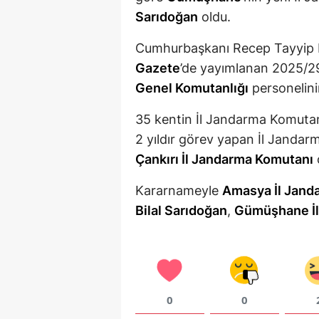
Sarıdoğan
oldu.
Cumhurbaşkanı Recep Tayyip 
Gazete
’de yayımlanan 2025/2
Genel Komutanlığı
personelinin
35 kentin İl Jandarma Komuta
2 yıldır görev yapan İl Janda
Çankırı İl Jandarma Komutanı
Kararnameyle
Amasya İl Jand
Bilal Sarıdoğan
,
Gümüşhane İl
0
0