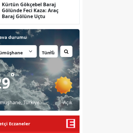
Kürtün Gökçebel Baraj
Gölünde Feci Kaza: Araç
Baraj Gölüne Uçtu
ava durumu
İlçe:
°
29
müşhane
, Türkiye
Açık
tçi Eczaneler