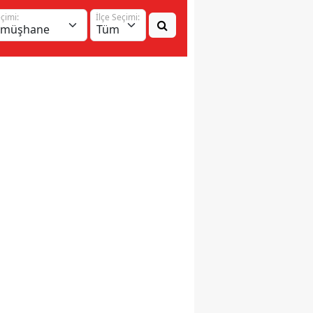
eçimi:
İlçe Seçimi: