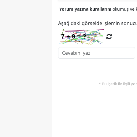
Yorum yazma kurallarını
okumuş ve k
Aşağıdaki görselde işlemin sonucu
* Bu içerik ile ilgili 