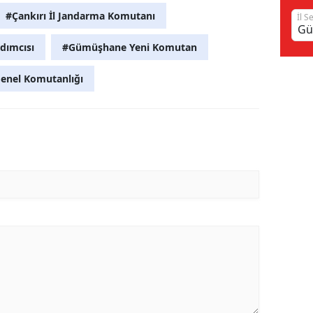
#Çankırı İl Jandarma Komutanı
İl S
Samsun
dımcısı
#Gümüşhane Yeni Komutan
Siirt
enel Komutanlığı
Sinop
Sivas
Tekirdağ
Tokat
Trabzon
Tunceli
Şanlıurfa
Uşak
Van