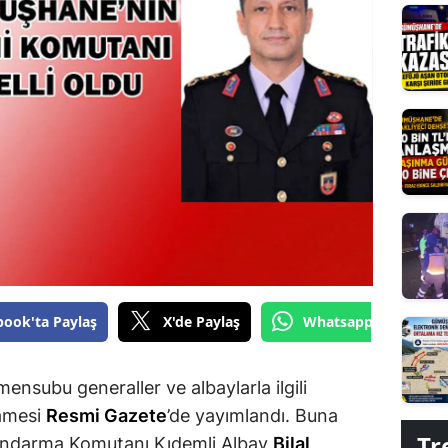
Edirne
Elazığ
Erzincan
Erzurum
Eskişehir
Gaziantep
Giresun
Gümüşhane
book'ta Paylaş
X'de Paylaş
Whatsapp'tan Gönde
Hakkari
ensubu generaller ve albaylarla ilgili
Hatay
amesi
Resmi Gazete
’de yayımlandı. Buna
Isparta
Tr
 Jandarma Komutanı Kıdemli Albay
Bilal