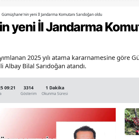
Bilecik
Gümüşhane'nin yeni İl Jandarma Komutanı Sarıdoğan oldu
Bingöl
 yeni İl Jandarma Komu
Bitlis
Bolu
yımlanan 2025 yılı atama kararnamesine göre 
Burdur
 Albay Bilal Sarıdoğan atandı.
Bursa
Çanakkale
5 09:21
3314
1 Dakika
a
Gösterim
Okunma Süresi
Çankırı
Çorum
Denizli
Diyarbakır