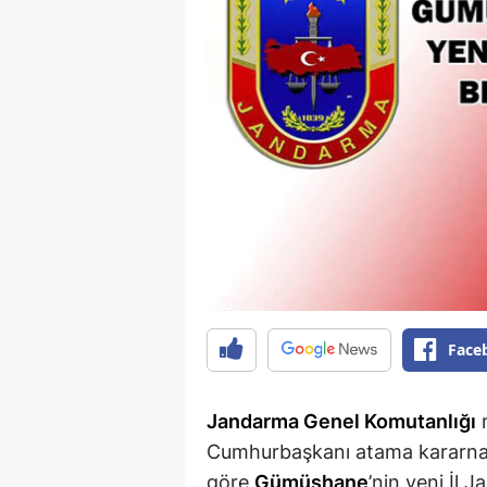
Face
Jandarma Genel Komutanlığı
m
Cumhurbaşkanı atama kararn
göre
Gümüşhane
’nin yeni İl