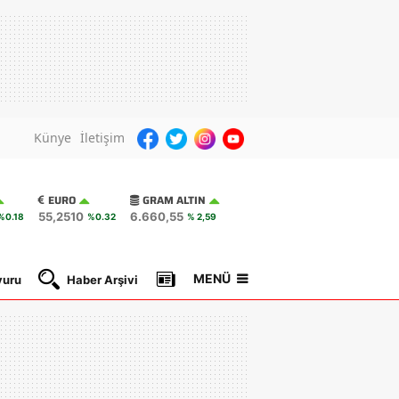
Künye
İletişim
EURO
GRAM ALTIN
55,2510
6.660,55
%0.18
%0.32
% 2,59
MENÜ
yuru
Haber Arşivi
Gazete Manşetleri
Nöbetçi Ec