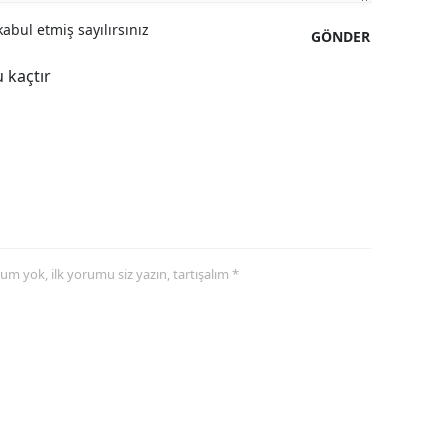
abul etmiş sayılırsınız
Yozgat
GÖNDER
 kaçtır
Zonguldak
Aksaray
Bayburt
Karaman
Kırıkkale
yorum yok, ilk yorumu siz yazın, tartışalım *
Batman
Şırnak
Bartın
Ardahan
Iğdır