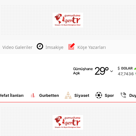
Adana
Adıyaman
Afyonkarahisar
Video Galeriler
İmsakiye
Köşe Yazarları
Ağrı
29
°
Amasya
DOLAR
Gümüşhane
Açık
47,7436
Ankara
Antalya
Vefat İlanları
Gurbetten
Siyaset
Spor
Du
Artvin
Aydın
Balıkesir