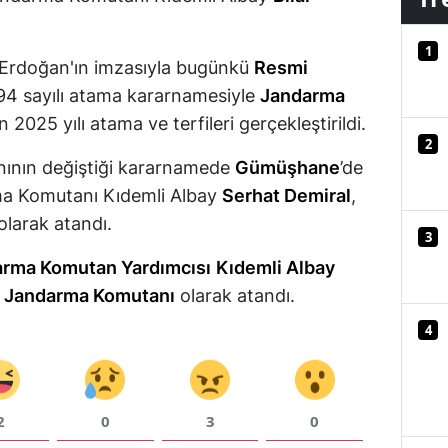
Mersin
1
Erdoğan'ın imzasıyla bugünkü
Resmi
İstanbul
94 sayılı atama kararnamesiyle
Jandarma
İzmir
 2025 yılı atama ve terfileri gerçekleştirildi.
2
Kars
nının değiştiği kararnamede
Gümüşhane
’de
Kastamonu
rma Komutanı Kıdemli Albay
Serhat Demiral
,
olarak atandı.
Kayseri
3
arma Komutan Yardımcısı
Kıdemli Albay
Kırklareli
 Jandarma Komutanı
olarak atandı.
Kırşehir
4
Kocaeli
Konya
2
0
3
0
Kütahya