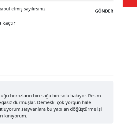
abul etmiş sayılırsınız
Samsun
GÖNDER
 kaçtır
Siirt
Sinop
Sivas
Tekirdağ
Tokat
Trabzon
u horozların biri sağa biri sola bakıyor. Resim
Tunceli
vgasız durmuşlar. Demekki çok yorgun hale
kutluyorum.Hayvanlara bu yapılan döğüştürme işi
Şanlıurfa
arı kınıyorum.
Uşak
Van