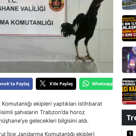
Edirne
Elazığ
Erzincan
Erzurum
Eskişehir
Gaziantep
Giresun
book'ta Paylaş
X'de Paylaş
Whatsapp'tan Gönde
Gümüşhane
Komutanlığı ekipleri yaptıkları istihbarat
Hakkari
isimli şahısların Trabzon’da horoz
Tr
Hatay
üşhane’ye gelecekleri bilgisini aldı.
Isparta
1
ul İlçe Jandarma Komutanlığı ekipleri