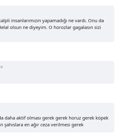
Yozgat
alpli insanlarımızın yapamadığı ne vardı. Onu da
Zonguldak
elal olsun ne diyeyim. O horozlar gagalasın sizi
Aksaray
Bayburt
Karaman
ce
Kırıkkale
Batman
Şırnak
Bartın
da daha aktif olması gerek gerek horuz gerek köpek
n şahıslara en ağır ceza verilmesi gerek
Ardahan
Iğdır