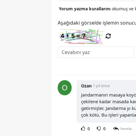
Yorum yazma kurallarını
okumuş ve k
Aşağıdaki görselde işlemin sonucu
Ozan
1 yıl önce
Jandarmanın masaya koyduğ
çekilene kadar masada ka
getirmişler. Jandarma yı 
çok kötü. Bu işleri yapanl
0
0
Yanıtla