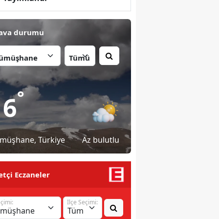
ava durumu
İlçe:
°
16
müşhane
, Türkiye
Az bulutlu
tçi Eczaneler
eçimi:
İlçe Seçimi: