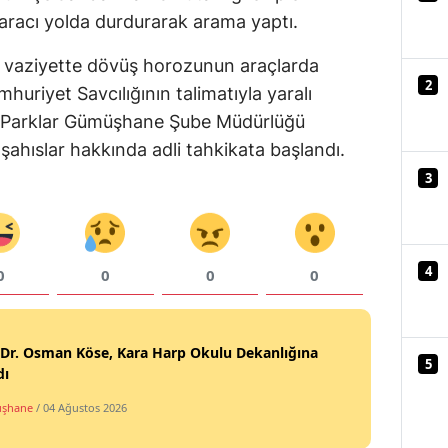
aracı yolda durdurarak arama yaptı.
Mersin
lı vaziyette dövüş horozunun araçlarda
İstanbul
2
huriyet Savcılığının talimatıyla yaralı
İzmir
i Parklar Gümüşhane Şube Müdürlüğü
i şahıslar hakkında adli tahkikata başlandı.
Kars
3
Kastamonu
Kayseri
4
Kırklareli
0
0
0
0
Kırşehir
 Dr. Osman Köse, Kara Harp Okulu Dekanlığına
Kocaeli
5
dı
Konya
şhane
/ 04 Ağustos 2026
Kütahya