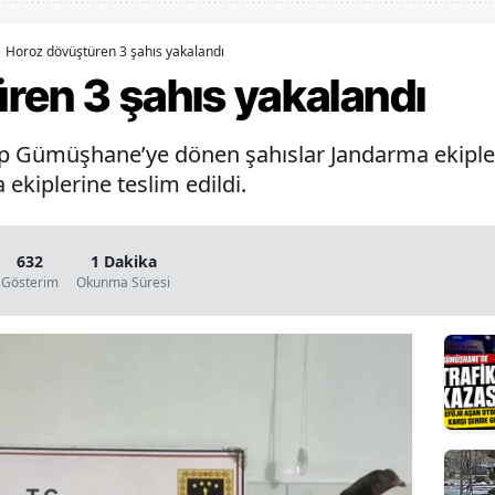
Bilecik
Horoz dövüştüren 3 şahıs yakalandı
Bingöl
ren 3 şahıs yakalandı
Bitlis
p Gümüşhane’ye dönen şahıslar Jandarma ekipleri
Bolu
ekiplerine teslim edildi.
Burdur
Bursa
632
1 Dakika
Gösterim
Okunma Süresi
Çanakkale
Çankırı
Çorum
Denizli
Diyarbakır