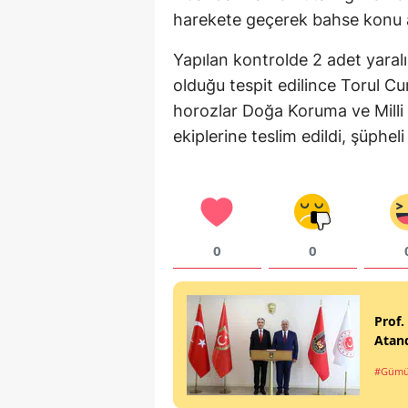
harekete geçerek bahse konu 
Yapılan kontrolde 2 adet yara
olduğu tespit edilince Torul Cum
horozlar Doğa Koruma ve Mill
ekiplerine teslim edildi, şüphel
0
0
Prof.
Atan
#Gümü