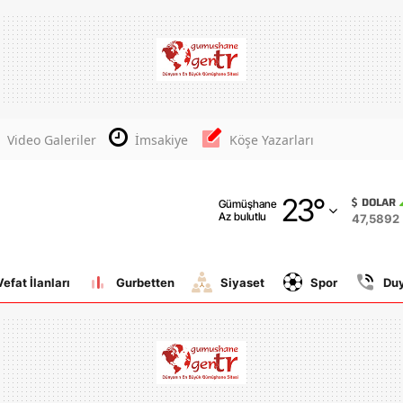
Adana
Adıyaman
Afyonkarahisar
Video Galeriler
İmsakiye
Köşe Yazarları
Ağrı
23
°
Amasya
DOLAR
Gümüşhane
Az bulutlu
47,5892
Ankara
Antalya
Vefat İlanları
Gurbetten
Siyaset
Spor
Du
Artvin
Aydın
Balıkesir