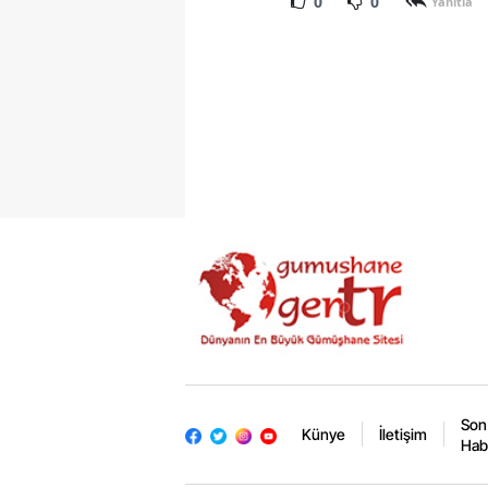
0
0
Yanıtla
Son
Künye
İletişim
Hab