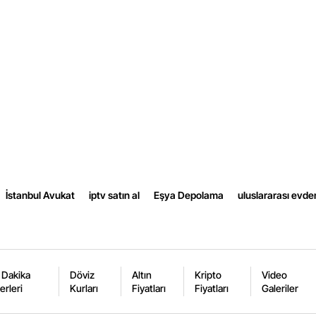
Yalova
Karabük
Kilis
Osmaniye
Düzce
İstanbul Avukat
iptv satın al
Eşya Depolama
uluslararası evde
 Dakika
Döviz
Altın
Kripto
Video
erleri
Kurları
Fiyatları
Fiyatları
Galeriler