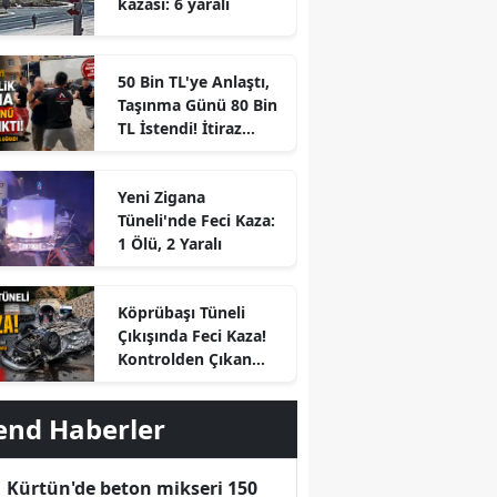
kazası: 6 yaralı
50 Bin TL'ye Anlaştı,
Taşınma Günü 80 Bin
TL İstendi! İtiraz
Edince Ortalık Karıştı
Yeni Zigana
Tüneli'nde Feci Kaza:
1 Ölü, 2 Yaralı
r
Köprübaşı Tüneli
Çıkışında Feci Kaza!
Kontrolden Çıkan
Otomobil Savrulup
Takla Attı
end Haberler
Kürtün'de beton mikseri 150