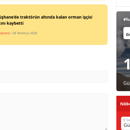
Malatya
hane’de traktörün altında kalan orman işçisi
#h
Manisa
ını kaybetti
İl:
Kahramanmaraş
şhane
/ 28 Temmuz 2026
Mardin
Muğla
Muş
Nevşehir
Gü
Niğde
Nöbe
Ordu
Rize
İl S
Sakarya