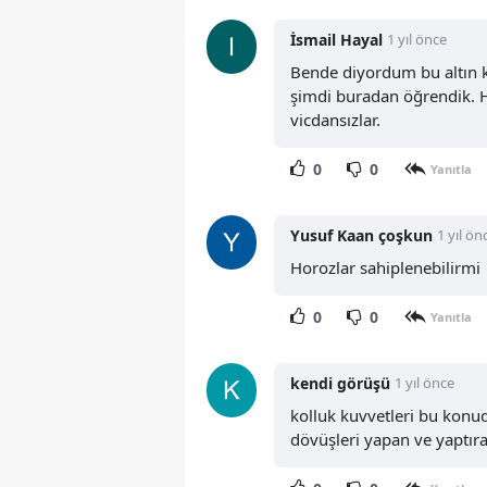
İsmail Hayal
1 yıl önce
Bende diyordum bu altın k
şimdi buradan öğrendik. H
vicdansızlar.
0
0
Yanıtla
Yusuf Kaan çoşkun
1 yıl ön
Horozlar sahiplenebilirmi
0
0
Yanıtla
kendi görüşü
1 yıl önce
kolluk kuvvetleri bu konu
dövüşleri yapan ve yaptıra