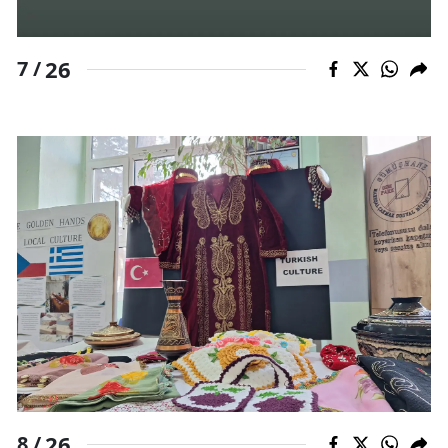
26
7 /
26
8 /