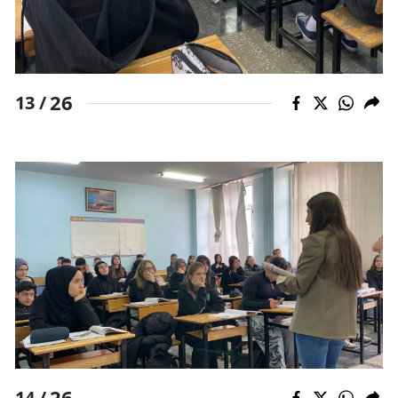
26
13 /
26
14 /