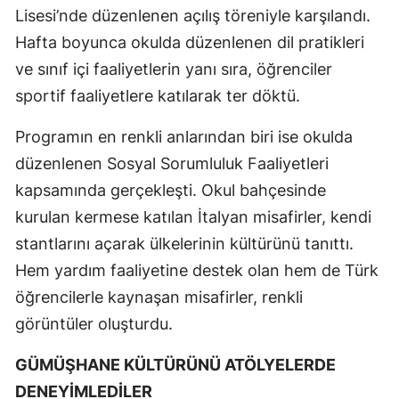
Lisesi’nde düzenlenen açılış töreniyle karşılandı.
Malatya
Hafta boyunca okulda düzenlenen dil pratikleri
Manisa
ve sınıf içi faaliyetlerin yanı sıra, öğrenciler
sportif faaliyetlere katılarak ter döktü.
Kahramanmaraş
Programın en renkli anlarından biri ise okulda
Mardin
düzenlenen Sosyal Sorumluluk Faaliyetleri
Muğla
kapsamında gerçekleşti. Okul bahçesinde
Muş
kurulan kermese katılan İtalyan misafirler, kendi
stantlarını açarak ülkelerinin kültürünü tanıttı.
Nevşehir
Hem yardım faaliyetine destek olan hem de Türk
Niğde
öğrencilerle kaynaşan misafirler, renkli
Ordu
görüntüler oluşturdu.
Rize
GÜMÜŞHANE KÜLTÜRÜNÜ ATÖLYELERDE
DENEYİMLEDİLER
Sakarya