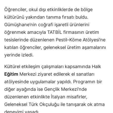
Samsun
Öğrenciler, okul dışı etkinliklerde de bölge
kültürünü yakından tanıma fırsatı buldu.
Siirt
Gümüşhane’nin coğrafi işaretli ürünlerini
Sinop
öğrenmek amacıyla TATBİL firmasının üretim
tesislerinde düzenlenen Pestil–Köme Atölyesi’ne
Sivas
katılan öğrenciler, geleneksel üretim aşamalarını
Tekirdağ
yerinde izledi.
Tokat
Kültürel etkileşim çalışmaları kapsamında Halk
Trabzon
Eğitim
Merkezi ziyaret edilerek el sanatları
Tunceli
atölyesinde uygulamalar yapıldı. Programın bir
diğer ayağında ise Gençlik Merkezi’nde
Şanlıurfa
düzenlenen etkinlikte İtalyan misafirler,
Uşak
Geleneksel Türk Okçuluğu ile tanışarak ok atma
deneyimi yaşadı.
Van