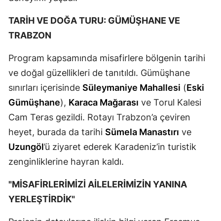
Yozgat
TARİH VE DOĞA TURU: GÜMÜŞHANE VE
TRABZON
Zonguldak
Program kapsamında misafirlere bölgenin tarihi
Aksaray
ve doğal güzellikleri de tanıtıldı. Gümüşhane
Bayburt
sınırları içerisinde
Süleymaniye Mahallesi
(
Eski
Karaman
Gümüşhane
),
Karaca Mağarası
ve Torul Kalesi
Cam Teras gezildi. Rotayı Trabzon’a çeviren
Kırıkkale
heyet, burada da tarihi
Sümela Manastırı
ve
Batman
Uzungöl
’ü ziyaret ederek Karadeniz’in turistik
Şırnak
zenginliklerine hayran kaldı.
Bartın
"MİSAFİRLERİMİZİ AİLELERİMİZİN YANINA
YERLEŞTİRDİK"
Ardahan
Iğdır