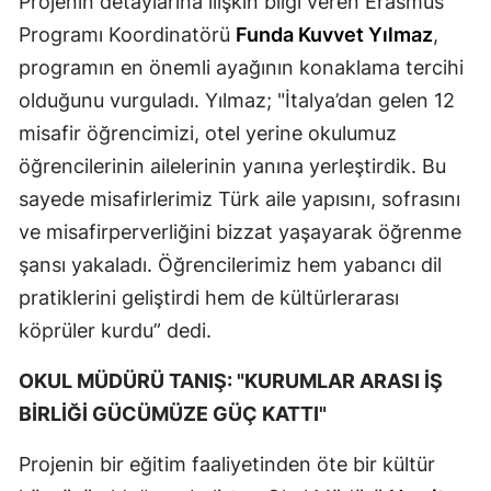
Projenin detaylarına ilişkin bilgi veren Erasmus
Programı Koordinatörü
Funda Kuvvet Yılmaz
,
Yalova
programın en önemli ayağının konaklama tercihi
Karabük
olduğunu vurguladı. Yılmaz; "İtalya’dan gelen 12
misafir öğrencimizi, otel yerine okulumuz
Kilis
öğrencilerinin ailelerinin yanına yerleştirdik. Bu
Osmaniye
sayede misafirlerimiz Türk aile yapısını, sofrasını
Düzce
ve misafirperverliğini bizzat yaşayarak öğrenme
şansı yakaladı. Öğrencilerimiz hem yabancı dil
pratiklerini geliştirdi hem de kültürlerarası
köprüler kurdu” dedi.
OKUL MÜDÜRÜ TANIŞ: "KURUMLAR ARASI İŞ
BİRLİĞİ GÜCÜMÜZE GÜÇ KATTI"
Projenin bir eğitim faaliyetinden öte bir kültür