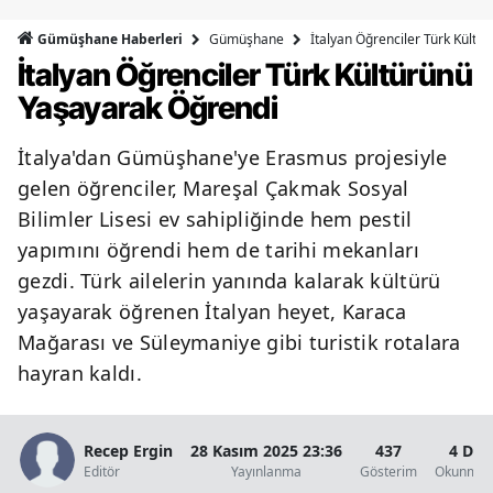
Bilecik
Gümüşhane
İtalyan Öğrenciler Türk Kült
Gümüşhane Haberleri
İtalyan Öğrenciler Türk Kültürünü
Bingöl
Yaşayarak Öğrendi
Bitlis
İtalya'dan Gümüşhane'ye Erasmus projesiyle
Bolu
gelen öğrenciler, Mareşal Çakmak Sosyal
Burdur
Bilimler Lisesi ev sahipliğinde hem pestil
yapımını öğrendi hem de tarihi mekanları
Bursa
gezdi. Türk ailelerin yanında kalarak kültürü
Çanakkale
yaşayarak öğrenen İtalyan heyet, Karaca
Çankırı
Mağarası ve Süleymaniye gibi turistik rotalara
hayran kaldı.
Çorum
Denizli
Recep Ergin
28 Kasım 2025 23:36
437
4 Dak
Editör
Yayınlanma
Gösterim
Okunma S
Diyarbakır