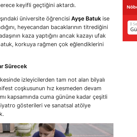
erece keyifli geçtiğini aktardı.
Nöbe
Samsun
şındaki üniversite öğrencisi
Ayşe Batuk
ise
Siirt
İl S
dığını, heyecandan bacaklarının titrediğini
Sinop
rkadaşının kaza yaptığını ancak kazayı ufak
n Batuk, korkuya rağmen çok eğlendiklerini
Sivas
Tekirdağ
ar Sürecek
Tokat
esinde izleyicilerden tam not alan bilyalı
Trabzon
Günifest coşkusunun hız kesmeden devam
gramı kapsamında cuma gününe kadar çeşitli
Tunceli
iyatro gösterileri ve sanatsal atölye
Şanlıurfa
k.
Uşak
Van