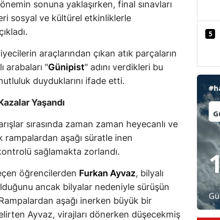
dönemin sonuna yaklaşırken, final sınavları
Malatya
 sosyal ve kültürel etkinliklerle
ıkladı.
5
Manisa
iyecilerin araçlarından çıkan atık parçaların
Kahramanmaraş
ı arabaları "
Günipist
" adını verdikleri bu
Mardin
luluk duyduklarını ifade etti.
#h
Muğla
Kazalar Yaşandı
İl:
Muş
yarışlar sırasında zaman zaman heyecanlı ve
Nevşehir
Dik rampalardan aşağı süratle inen
 kontrolü sağlamakta zorlandı.
Niğde
geçen öğrencilerden
Furkan Ayvaz
, bilyalı
Ordu
olduğunu ancak bilyalar nedeniyle sürüşün
Gü
Rize
di. Rampalardan aşağı inerken büyük bir
lirten Ayvaz, virajları dönerken düşecekmiş
Sakarya