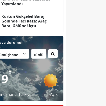
Yayımlandı
Kürtün Gökçebel Baraj
Gölünde Feci Kaza: Araç
Baraj Gölüne Uçtu
ava durumu
İlçe:
°
19
müşhane
, Türkiye
Açık