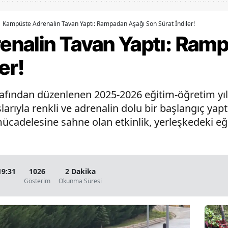
Bilecik
Kampüste Adrenalin Tavan Yaptı: Rampadan Aşağı Son Sürat İndiler!
Bingöl
nalin Tavan Yaptı: Ram
Bitlis
er!
Bolu
fından düzenlenen 2025-2026 eğitim-öğretim yılı 
Burdur
şlarıyla renkli ve adrenalin dolu bir başlangıç yapt
Bursa
ücadelesine sahne olan etkinlik, yerleşkedeki eğ
Çanakkale
Çankırı
19:31
1026
2 Dakika
Çorum
Gösterim
Okunma Süresi
Denizli
Diyarbakır