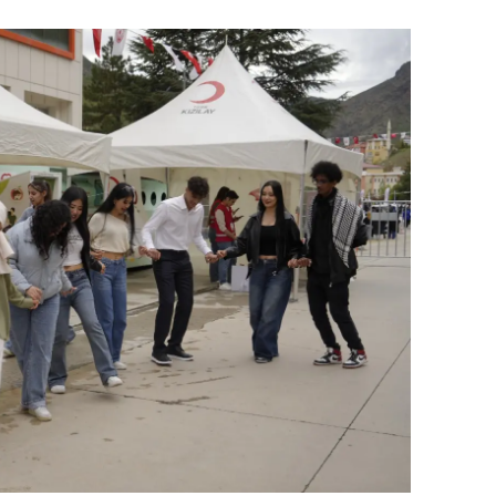
Yalova
Karabük
Kilis
Osmaniye
Düzce