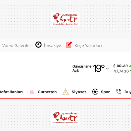
Adana
Adıyaman
Afyonkarahisar
Video Galeriler
İmsakiye
Köşe Yazarları
Ağrı
19
°
Amasya
DOLAR
Gümüşhane
Açık
47,7436
Ankara
Antalya
Vefat İlanları
Gurbetten
Siyaset
Spor
Du
Artvin
Aydın
Balıkesir