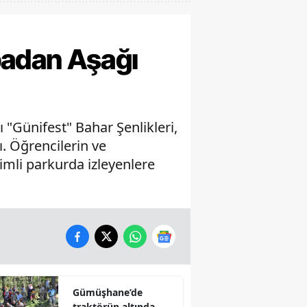
padan Aşağı
"Günifest" Bahar Şenlikleri,
ı. Öğrencilerin ve
imli parkurda izleyenlere
Gümüşhane’de
traktörün altında