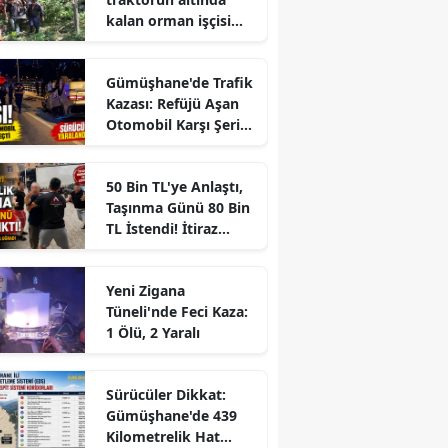
kalan orman işçisi
hayatını kaybetti
Gümüşhane'de Trafik
Kazası: Refüjü Aşan
Otomobil Karşı Şeride
Geçti
50 Bin TL'ye Anlaştı,
Taşınma Günü 80 Bin
TL İstendi! İtiraz
Edince Ortalık Karıştı
Yeni Zigana
Tüneli'nde Feci Kaza:
1 Ölü, 2 Yaralı
r
Sürücüler Dikkat:
Gümüşhane'de 439
Kilometrelik Hat