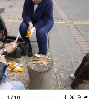
Yozgat
Zonguldak
Aksaray
Bayburt
Karaman
Kırıkkale
Batman
Şırnak
Bartın
10
1 /
Ardahan
Iğdır