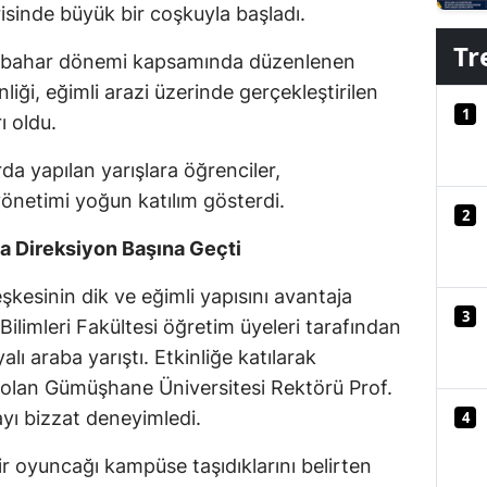
erisinde büyük bir coşkuyla başladı.
Mersin
Tr
ı bahar dönemi kapsamında düzenlenen
İstanbul
nliği, eğimli arazi üzerinde gerçekleştirilen
1
İzmir
ı oldu.
Kars
da yapılan yarışlara öğrenciler,
önetimi yoğun katılım gösterdi.
Kastamonu
2
a Direksiyon Başına Geçti
Kayseri
şkesinin dik ve eğimli yapısını avantaja
Kırklareli
3
ilimleri Fakültesi öğretim üyeleri tarafından
Kırşehir
alı araba yarıştı. Etkinliğe katılarak
Kocaeli
 olan Gümüşhane Üniversitesi Rektörü Prof.
ayı bizzat deneyimledi.
4
Konya
ir oyuncağı kampüse taşıdıklarını belirten
Kütahya