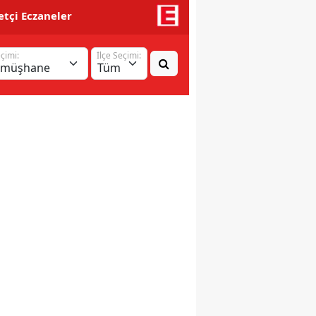
tçi Eczaneler
eçimi:
İlçe Seçimi: