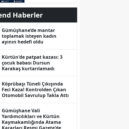
Boyunca Yapay Zekalı
Ceza Dönemi
end Haberler
Başlayacak
Gümüşhane’de mantar
toplamak isteyen kadın
ayının hedefi oldu
Kürtün'de patpat kazası: 3
çocuk babası Dursun
Karakaş kurtarılamadı
Köprübaşı Tüneli Çıkışında
Feci Kaza! Kontrolden Çıkan
Otomobil Savrulup Takla Attı
Gümüşhane Vali
Yardımcılıkları ve Kürtün
Kaymakamlığında Atama
Kararları Resmi Gazete'de