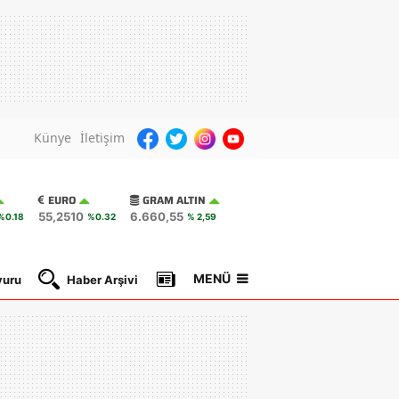
Künye
İletişim
EURO
GRAM ALTIN
55,2510
6.660,55
%0.18
%0.32
% 2,59
MENÜ
yuru
Haber Arşivi
Gazete Manşetleri
Nöbetçi Ec