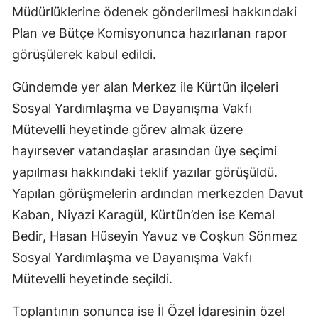
Müdürlüklerine ödenek gönderilmesi hakkındaki
Malatya
Plan ve Bütçe Komisyonunca hazırlanan rapor
Manisa
görüşülerek kabul edildi.
Kahramanmaraş
Gündemde yer alan Merkez ile Kürtün ilçeleri
Sosyal Yardımlaşma ve Dayanışma Vakfı
Mardin
Mütevelli heyetinde görev almak üzere
Muğla
hayırsever vatandaşlar arasından üye seçimi
Muş
yapılması hakkındaki teklif yazılar görüşüldü.
Yapılan görüşmelerin ardından merkezden Davut
Nevşehir
Kaban, Niyazi Karagül, Kürtün’den ise Kemal
Niğde
Bedir, Hasan Hüseyin Yavuz ve Coşkun Sönmez
Ordu
Sosyal Yardımlaşma ve Dayanışma Vakfı
Mütevelli heyetinde seçildi.
Rize
Toplantının sonunca ise İl Özel İdaresinin özel
Sakarya