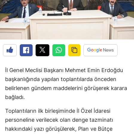
Edirne
Elazığ
Erzincan
Erzurum
Eskişehir
Gaziantep
İl Genel Meclisi Başkanı Mehmet Emin Erdoğdu
başkanlığında yapılan toplantılarda önceden
Giresun
belirlenen gündem maddelerini görüşerek karara
Gümüşhane
bağladı.
Hakkari
Toplantıların ilk birleşiminde İl Özel İdaresi
Hatay
personeline verilecek olan denge tazminatı
hakkındaki yazı görüşülerek, Plan ve Bütçe
Isparta