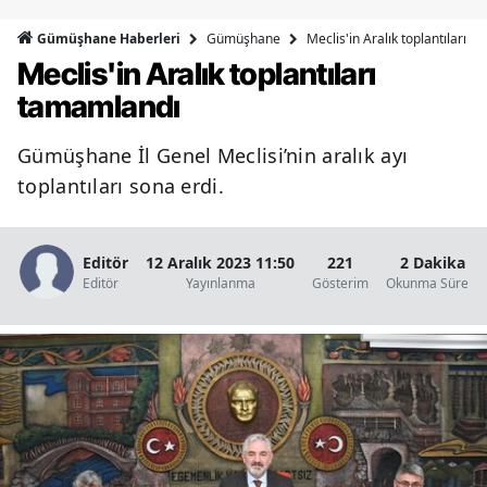
Bilecik
Gümüşhane
Meclis'in Aralık toplantıları 
Gümüşhane Haberleri
Meclis'in Aralık toplantıları
Bingöl
tamamlandı
Bitlis
Gümüşhane İl Genel Meclisi’nin aralık ayı
Bolu
toplantıları sona erdi.
Burdur
Bursa
Editör
12 Aralık 2023 11:50
221
2 Dakika
Editör
Yayınlanma
Gösterim
Okunma Süresi
Çanakkale
Çankırı
Çorum
Denizli
Diyarbakır