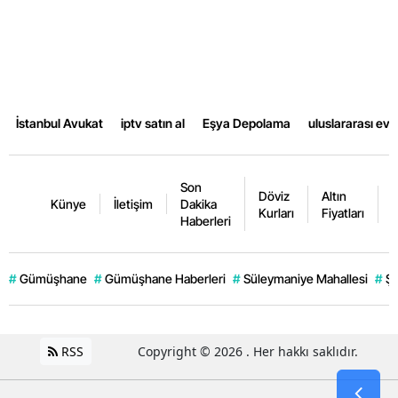
Yalova
Karabük
Kilis
İstanbul Avukat
iptv satın al
Eşya Depolama
uluslararası ev
Osmaniye
Düzce
Son
Döviz
Altın
K
Künye
İletişim
Dakika
Kurları
Fiyatları
F
Haberleri
#
Gümüşhane
#
Gümüşhane Haberleri
#
Süleymaniye Mahallesi
#
Şi
RSS
Copyright © 2026 . Her hakkı saklıdır.