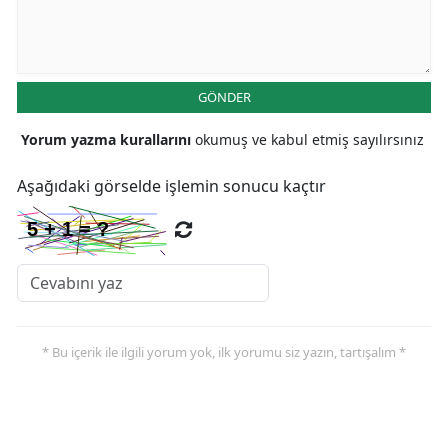
Yozgat
Zonguldak
GÖNDER
Aksaray
Yorum yazma kurallarını
okumuş ve kabul etmiş sayılırsınız
Bayburt
Aşağıdaki görselde işlemin sonucu kaçtır
Karaman
Kırıkkale
Batman
Şırnak
* Bu içerik ile ilgili yorum yok, ilk yorumu siz yazın, tartışalım *
Bartın
Ardahan
Iğdır