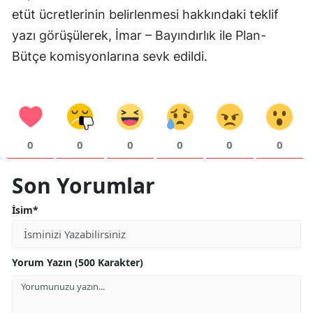
etüt ücretlerinin belirlenmesi hakkındaki teklif
Samsun
yazı görüşülerek, İmar – Bayındırlık ile Plan-
Siirt
Bütçe komisyonlarına sevk edildi.
Sinop
Sivas
Tekirdağ
0
0
0
0
0
0
Tokat
Son Yorumlar
Trabzon
İsim*
Tunceli
Şanlıurfa
Yorum Yazın (500 Karakter)
Uşak
Van