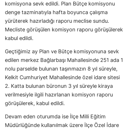
komisyona sevk edildi. Plan Bütçe komisyonu
Mersin
denge tazminatıyla hafta boyunca çalışma
İstanbul
yürüterek hazırladığı raporu meclise sundu.
Mecliste görüşülen komisyon raporu görüşülerek
İzmir
kabul edildi.
Kars
Geçtiğimiz ay Plan ve Bütçe komisyonuna sevk
Kastamonu
edilen merkez Bağlarbaşı Mahallesinde 251 ada 1
Kayseri
nolu parselde bulunan taşınmazın 8 yıl süreyle,
Kelkit Cumhuriyet Mahallesinde özel idare sitesi
Kırklareli
2. Katta bulunan büronun 3 yıl süreyle kiraya
Kırşehir
verilmesiyle ilgili hazırlanan komisyon raporu
Kocaeli
görüşülerek, kabul edildi.
Konya
Devam eden oturumda ise İlçe Milli Eğitim
Müdürlüğünde kullanılmak üzere İlçe Özel İdare
Kütahya