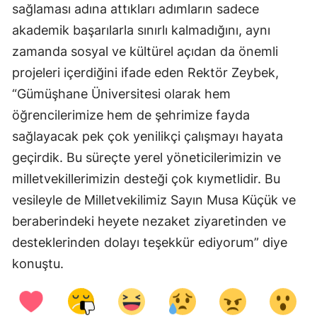
sağlaması adına attıkları adımların sadece
Malatya
akademik başarılarla sınırlı kalmadığını, aynı
Manisa
zamanda sosyal ve kültürel açıdan da önemli
projeleri içerdiğini ifade eden Rektör Zeybek,
Kahramanmaraş
“Gümüşhane Üniversitesi olarak hem
Mardin
öğrencilerimize hem de şehrimize fayda
sağlayacak pek çok yenilikçi çalışmayı hayata
Muğla
geçirdik. Bu süreçte yerel yöneticilerimizin ve
Muş
milletvekillerimizin desteği çok kıymetlidir. Bu
Nevşehir
vesileyle de Milletvekilimiz Sayın Musa Küçük ve
beraberindeki heyete nezaket ziyaretinden ve
Niğde
desteklerinden dolayı teşekkür ediyorum” diye
Ordu
konuştu.
Rize
Sakarya