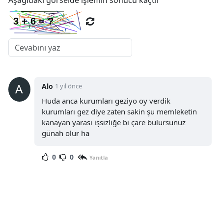
Aşağıdaki görselde işlemin sonucu kaçtır
Yozgat
Zonguldak
Aksaray
Bayburt
Alo
1 yıl önce
Karaman
Huda anca kurumları geziyo oy verdik
kurumları gez diye zaten sakin şu memleketin
Kırıkkale
kanayan yarası işsizliğe bi çare bulursunuz
günah olur ha
Batman
0
0
Yanıtla
Şırnak
Bartın
Ardahan
Iğdır