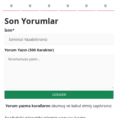
0
0
0
0
0
0
Samsun
Son Yorumlar
Siirt
İsim*
Sinop
Sivas
Yorum Yazın (500 Karakter)
Tekirdağ
Tokat
Trabzon
Tunceli
GÖNDER
Şanlıurfa
Yorum yazma kurallarını
okumuş ve kabul etmiş sayılırsınız
Uşak
Van