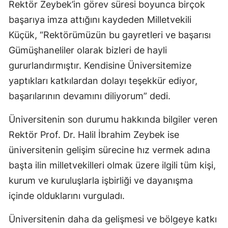
Rektör Zeybek’in görev süresi boyunca birçok
Mersin
başarıya imza attığını kaydeden Milletvekili
Küçük, “Rektörümüzün bu gayretleri ve başarısı
İstanbul
Gümüşhaneliler olarak bizleri de hayli
İzmir
gururlandırmıştır. Kendisine Üniversitemize
Kars
yaptıkları katkılardan dolayı teşekkür ediyor,
başarılarının devamını diliyorum” dedi.
Kastamonu
Kayseri
Üniversitenin son durumu hakkında bilgiler veren
Rektör Prof. Dr. Halil İbrahim Zeybek ise
Kırklareli
üniversitenin gelişim sürecine hız vermek adına
Kırşehir
başta ilin milletvekilleri olmak üzere ilgili tüm kişi,
kurum ve kuruluşlarla işbirliği ve dayanışma
Kocaeli
içinde olduklarını vurguladı.
Konya
Üniversitenin daha da gelişmesi ve bölgeye katkı
Kütahya