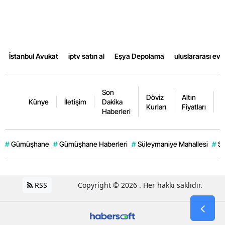
Yalova
Karabük
İstanbul Avukat
iptv satın al
Eşya Depolama
uluslararası ev
Kilis
Osmaniye
Son
Döviz
Altın
K
Düzce
Künye
İletişim
Dakika
Kurları
Fiyatları
F
Haberleri
#
Gümüşhane
#
Gümüşhane Haberleri
#
Süleymaniye Mahallesi
#
Şi
RSS
Copyright © 2026 . Her hakkı saklıdır.