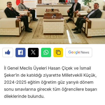
Edirne
Elazığ
Erzincan
Erzurum
Eskişehir
Gaziantep
Giresun
İl Genel Meclis Üyeleri Hasan Çiçek ve İsmail
Gümüşhane
Şeker’in de katıldığı ziyarette Milletvekili Küçük,
2024-2025 eğitim öğretim güz yarıyılı dönem
Hakkari
sonu sınavlarına girecek tüm öğrencilere başarı
Hatay
dileklerinde bulundu.
Isparta