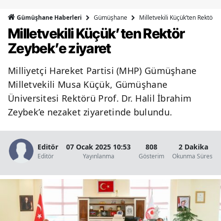
Bilecik
Gümüşhane
Milletvekili Küçük’ten Rektör Z
Gümüşhane Haberleri
Milletvekili Küçük’ten Rektör
Bingöl
Zeybek’e ziyaret
Bitlis
Milliyetçi Hareket Partisi (MHP) Gümüşhane
Bolu
Milletvekili Musa Küçük, Gümüşhane
Burdur
Üniversitesi Rektörü Prof. Dr. Halil İbrahim
Zeybek’e nezaket ziyaretinde bulundu.
Bursa
Çanakkale
Editör
07 Ocak 2025 10:53
808
2 Dakika
Çankırı
Editör
Yayınlanma
Gösterim
Okunma Süresi
Çorum
Denizli
Diyarbakır