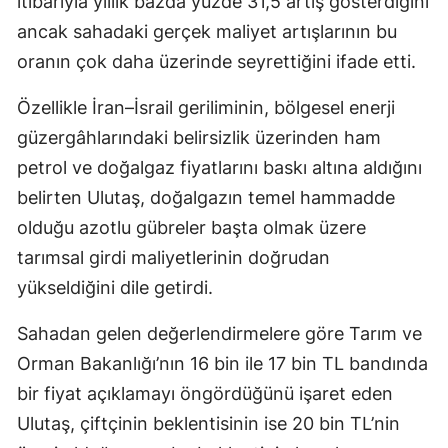
itibarıyla yıllık bazda yüzde 31,5 artış gösterdiğini
ancak sahadaki gerçek maliyet artışlarının bu
Yalova
oranın çok daha üzerinde seyrettiğini ifade etti.
Karabük
Özellikle İran–İsrail geriliminin, bölgesel enerji
Kilis
güzergâhlarındaki belirsizlik üzerinden ham
Osmaniye
petrol ve doğalgaz fiyatlarını baskı altına aldığını
belirten Ulutaş, doğalgazın temel hammadde
Düzce
olduğu azotlu gübreler başta olmak üzere
tarımsal girdi maliyetlerinin doğrudan
yükseldiğini dile getirdi.
Sahadan gelen değerlendirmelere göre Tarım ve
Orman Bakanlığı’nın 16 bin ile 17 bin TL bandında
bir fiyat açıklamayı öngördüğünü işaret eden
Ulutaş, çiftçinin beklentisinin ise 20 bin TL’nin