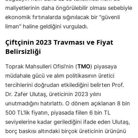
maliyetlerinin daha öngörülebilir olması sebebiyle
Samsun
ekonomik fırtınalarda sığınılacak bir "güvenli
Siirt
liman" haline geldiğini vurguladı.
Sinop
Çiftçinin 2023 Travması ve Fiyat
Sivas
Belirsizliği
Tekirdağ
Toprak Mahsulleri Ofisi’nin (
TMO
) piyasaya
Tokat
müdahale gücü ve alım politikasının üretici
tercihlerini doğrudan etkilediğini belirten Prof.
Trabzon
Dr. Zafer Ulutaş, üreticinin 2023 yılını
Tunceli
unutmadığını hatırlattı. O dönem açıklanan 8 bin
Şanlıurfa
500 TL’lik fiyatın, piyasada fiilen 6 bin TL
seviyelerine kadar gerilediğini ifade eden Ulutaş,
Uşak
borç baskısı altındaki birçok üreticinin ürününü
Van