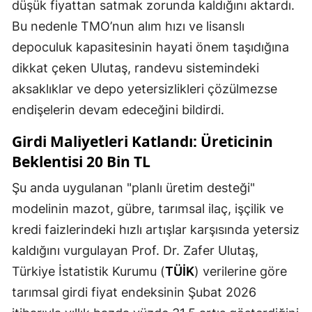
düşük fiyattan satmak zorunda kaldığını aktardı.
Bu nedenle TMO’nun alım hızı ve lisanslı
Yozgat
depoculuk kapasitesinin hayati önem taşıdığına
Zonguldak
dikkat çeken Ulutaş, randevu sistemindeki
Aksaray
aksaklıklar ve depo yetersizlikleri çözülmezse
endişelerin devam edeceğini bildirdi.
Bayburt
Girdi Maliyetleri Katlandı: Üreticinin
Karaman
Beklentisi 20 Bin TL
Kırıkkale
Şu anda uygulanan "planlı üretim desteği"
Batman
modelinin mazot, gübre, tarımsal ilaç, işçilik ve
Şırnak
kredi faizlerindeki hızlı artışlar karşısında yetersiz
kaldığını vurgulayan Prof. Dr. Zafer Ulutaş,
Bartın
Türkiye İstatistik Kurumu (
TÜİK
) verilerine göre
Ardahan
tarımsal girdi fiyat endeksinin Şubat 2026
Iğdır