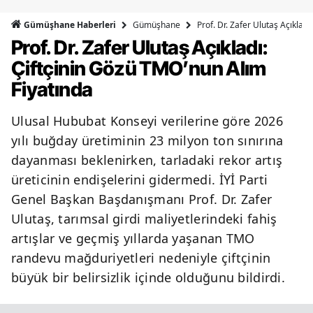
Bilecik
Gümüşhane
Prof. Dr. Zafer Ulutaş Açıklad
Gümüşhane Haberleri
Prof. Dr. Zafer Ulutaş Açıkladı:
Bingöl
Çiftçinin Gözü TMO’nun Alım
Bitlis
Fiyatında
Bolu
Ulusal Hububat Konseyi verilerine göre 2026
Burdur
yılı buğday üretiminin 23 milyon ton sınırına
Bursa
dayanması beklenirken, tarladaki rekor artış
üreticinin endişelerini gidermedi. İYİ Parti
Çanakkale
Genel Başkan Başdanışmanı Prof. Dr. Zafer
Çankırı
Ulutaş, tarımsal girdi maliyetlerindeki fahiş
artışlar ve geçmiş yıllarda yaşanan TMO
Çorum
randevu mağduriyetleri nedeniyle çiftçinin
Denizli
büyük bir belirsizlik içinde olduğunu bildirdi.
Diyarbakır