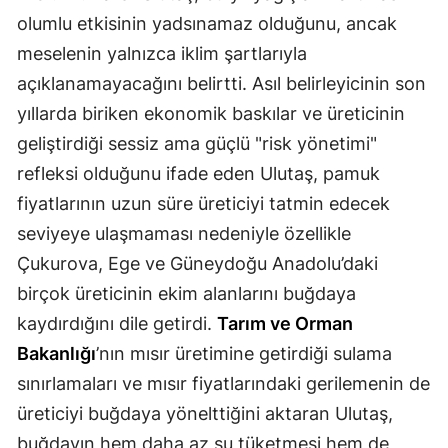
olumlu etkisinin yadsınamaz olduğunu, ancak
Malatya
meselenin yalnızca iklim şartlarıyla
Manisa
açıklanamayacağını belirtti. Asıl belirleyicinin son
yıllarda biriken ekonomik baskılar ve üreticinin
Kahramanmaraş
geliştirdiği sessiz ama güçlü "risk yönetimi"
Mardin
refleksi olduğunu ifade eden Ulutaş, pamuk
Muğla
fiyatlarının uzun süre üreticiyi tatmin edecek
seviyeye ulaşmaması nedeniyle özellikle
Muş
Çukurova, Ege ve Güneydoğu Anadolu’daki
Nevşehir
birçok üreticinin ekim alanlarını buğdaya
Niğde
kaydırdığını dile getirdi.
Tarım ve Orman
Bakanlığı
’nın mısır üretimine getirdiği sulama
Ordu
sınırlamaları ve mısır fiyatlarındaki gerilemenin de
Rize
üreticiyi buğdaya yönelttiğini aktaran Ulutaş,
Sakarya
buğdayın hem daha az su tüketmesi hem de