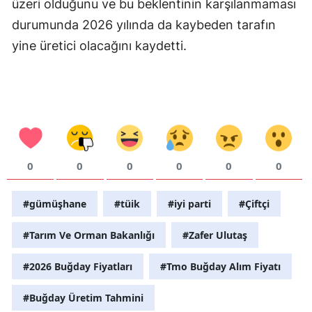
üzeri olduğunu ve bu beklentinin karşılanmaması
durumunda 2026 yılında da kaybeden tarafın
yine üretici olacağını kaydetti.
0
0
0
0
0
0
#gümüşhane
#tüik
#iyi parti
#Çiftçi
#Tarım Ve Orman Bakanlığı
#Zafer Ulutaş
#2026 Buğday Fiyatları
#Tmo Buğday Alım Fiyatı
#Buğday Üretim Tahmini