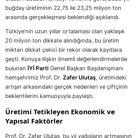
buğday üretiminin 22,75 ile 23,25 milyon ton
Mersin
arasında gerçekleşmesi beklendiği açıklandı.
İstanbul
Türkiye’nin uzun yıllar ortalaması olan yaklaşık
İzmir
20 milyon ton dikkate alındığında, bu üretim
Kars
miktarı dikkat çekici bir rekor olarak kayıtlara
geçti. Konuya ilişkin önemli değerlendirmelerde
Kastamonu
bulunan
İYİ Parti
Genel Başkan Başdanışmanı
Kayseri
hemşehrimiz Prof. Dr.
Zafer Ulutaş
, üretimdeki
Kırklareli
artışın arkasındaki gerçek nedenleri ve çiftçinin
beklentilerini kamuoyuyla paylaştı.
Kırşehir
Kocaeli
Üretimi Tetikleyen Ekonomik ve
Yapısal Faktörler
Konya
Kütahya
Prof. Dr. Zafer Ulutaş, bu yıl yağışların artmasının