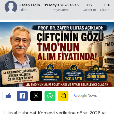
Recep Ergin
31 Mayıs 2026 16:16
232
3 Dak
Edirne
Editör
Yayınlanma
Gösterim
Okunma S
Elazığ
Erzincan
Erzurum
Eskişehir
Gaziantep
Giresun
Gümüşhane
Hakkari
Hatay
Isparta
Ulusal Hububat Konseyi verilerine göre, 2026 yılı