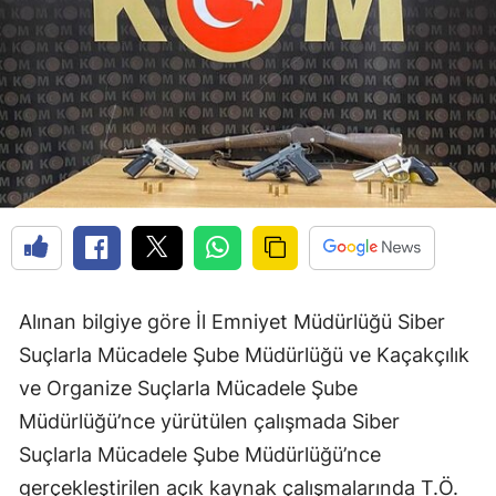
Edirne
Elazığ
Erzincan
Erzurum
Eskişehir
Gaziantep
Giresun
Alınan bilgiye göre İl Emniyet Müdürlüğü Siber
Gümüşhane
Suçlarla Mücadele Şube Müdürlüğü ve Kaçakçılık
ve Organize Suçlarla Mücadele Şube
Hakkari
Müdürlüğü’nce yürütülen çalışmada Siber
Hatay
Suçlarla Mücadele Şube Müdürlüğü’nce
Isparta
gerçekleştirilen açık kaynak çalışmalarında T.Ö.