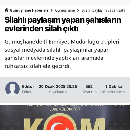
Bilecik
Gümüşhane
Silahlı paylaşım yapan şahıslar
Gümüşhane Haberleri
Silahlı paylaşım yapan şahısların
Bingöl
evlerinden silah çıktı
Bitlis
Gümüşhane’de İl Emniyet Müdürlüğü ekipleri
Bolu
sosyal medyada silahlı paylaşımlar yapan
Burdur
şahısların evlerinde yaptıkları aramada
ruhsatsız silah ele geçirdi.
Bursa
Çanakkale
Editör
20 Ocak 2025 23:26
562
1 Dakika
Çankırı
Editör
Yayınlanma
Gösterim
Okunma Süresi
Çorum
Denizli
Diyarbakır