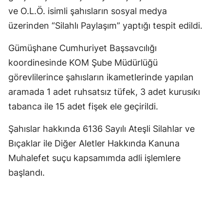
ve O.L.Ö. isimli şahısların sosyal medya
Mersin
üzerinden “Silahlı Paylaşım” yaptığı tespit edildi.
İstanbul
Gümüşhane Cumhuriyet Başsavcılığı
İzmir
koordinesinde KOM Şube Müdürlüğü
Kars
görevlilerince şahısların ikametlerinde yapılan
aramada 1 adet ruhsatsız tüfek, 3 adet kurusıkı
Kastamonu
tabanca ile 15 adet fişek ele geçirildi.
Kayseri
Şahıslar hakkında 6136 Sayılı Ateşli Silahlar ve
Kırklareli
Bıçaklar ile Diğer Aletler Hakkında Kanuna
Kırşehir
Muhalefet suçu kapsamımda adli işlemlere
başlandı.
Kocaeli
Konya
Kütahya