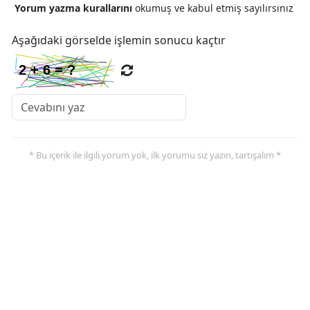
Yorum yazma kurallarını
okumuş ve kabul etmiş sayılırsınız
Samsun
Aşağıdaki görselde işlemin sonucu kaçtır
Siirt
Sinop
Sivas
Tekirdağ
* Bu içerik ile ilgili yorum yok, ilk yorumu siz yazın, tartışalım *
Tokat
Trabzon
Tunceli
Şanlıurfa
Uşak
Van