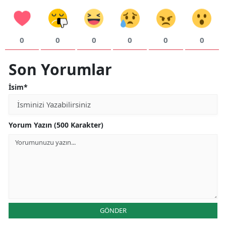
Malatya
Manisa
0
0
0
0
0
0
Kahramanmaraş
Son Yorumlar
Mardin
İsim*
Muğla
Muş
Yorum Yazın (500 Karakter)
Nevşehir
Niğde
Ordu
Rize
GÖNDER
Sakarya