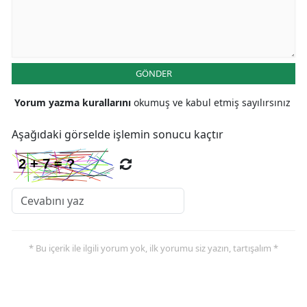
Yozgat
Zonguldak
GÖNDER
Aksaray
Yorum yazma kurallarını
okumuş ve kabul etmiş sayılırsınız
Bayburt
Aşağıdaki görselde işlemin sonucu kaçtır
Karaman
Kırıkkale
Batman
Şırnak
* Bu içerik ile ilgili yorum yok, ilk yorumu siz yazın, tartışalım *
Bartın
Ardahan
Iğdır