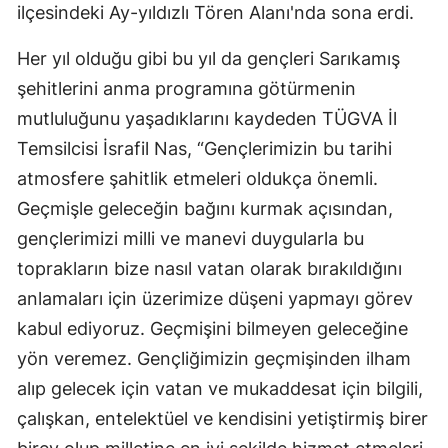
ilçesindeki Ay-yıldızlı Tören Alanı'nda sona erdi.
Malatya
Her yıl olduğu gibi bu yıl da gençleri Sarıkamış
Manisa
şehitlerini anma programına götürmenin
Kahramanmaraş
mutluluğunu yaşadıklarını kaydeden TÜGVA İl
Temsilcisi İsrafil Nas, “Gençlerimizin bu tarihi
Mardin
atmosfere şahitlik etmeleri oldukça önemli.
Muğla
Geçmişle geleceğin bağını kurmak açısından,
Muş
gençlerimizi milli ve manevi duygularla bu
toprakların bize nasıl vatan olarak bırakıldığını
Nevşehir
anlamaları için üzerimize düşeni yapmayı görev
Niğde
kabul ediyoruz. Geçmişini bilmeyen geleceğine
yön veremez. Gençliğimizin geçmişinden ilham
Ordu
alıp gelecek için vatan ve mukaddesat için bilgili,
Rize
çalışkan, entelektüel ve kendisini yetiştirmiş birer
Sakarya