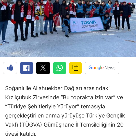
Edirne
Elazığ
Erzincan
Erzurum
Eskişehir
Gaziantep
Giresun
Soğanlı ile Allahuekber Dağları arasındaki
Gümüşhane
Kızılçubuk Zirvesinde “Bu toprakta izin var” ve
“Türkiye Şehitleriyle Yürüyor” temasıyla
Hakkari
gerçekleştirilen anma yürüyüşe Türkiye Gençlik
Hatay
Vakfı (TÜGVA) Gümüşhane İl Temsilciliğinin 20
Isparta
üyesi katıldı.