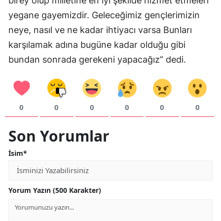
birey olup milletine en iyi şekilde hizmet etmeleri
yegane gayemizdir. Geleceğimiz gençlerimizin
Samsun
neye, nasıl ve ne kadar ihtiyacı varsa Bunları
Siirt
karşılamak adına bugüne kadar olduğu gibi
Sinop
bundan sonrada gerekeni yapacağız” dedi.
Sivas
Tekirdağ
0
0
0
0
0
0
Tokat
Son Yorumlar
Trabzon
İsim*
Tunceli
Şanlıurfa
Yorum Yazın (500 Karakter)
Uşak
Van