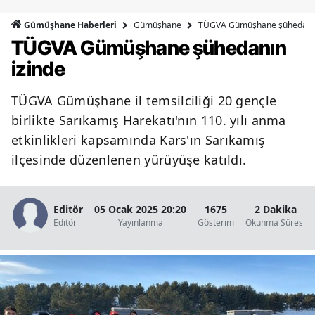
Bilecik
Gümüşhane
TÜGVA Gümüşhane şühedanın
Gümüşhane Haberleri
TÜGVA Gümüşhane şühedanın
Bingöl
izinde
Bitlis
TÜGVA Gümüşhane il temsilciliği 20 gençle
Bolu
birlikte Sarıkamış Harekatı'nın 110. yılı anma
Burdur
etkinlikleri kapsamında Kars'ın Sarıkamış
ilçesinde düzenlenen yürüyüşe katıldı.
Bursa
Çanakkale
Editör
05 Ocak 2025 20:20
1675
2 Dakika
Çankırı
Editör
Yayınlanma
Gösterim
Okunma Süresi
Çorum
Denizli
Diyarbakır