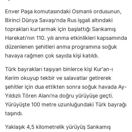
Mersin
Enver Paşa komutasındaki Osmanlı ordusunun,
Birinci Dünya Savaşı'nda Rus işgali altındaki
İstanbul
toprakları kurtarmak için başlattığı Sarıkamış
İzmir
Harekatı'nın 110. yılı anma etkinlikleri kapsamında
Kars
düzenlenen şehitleri anma programına soğuk
havaya rağmen çok sayıda kişi katıldı.
Kastamonu
Kayseri
Türk bayrakları taşıyan binlerce kişi Kur'an-ı
Kerim okuyup tekbir ve salavatlar getirerek
Kırklareli
şehitler için dua ettikten sonra soğuk havada Ay-
Kırşehir
Yıldızlı Tören Alanı'na doğru yürüyüşe geçti.
Yürüyüşte 100 metre uzunluğundaki Türk bayrağı
Kocaeli
taşındı.
Konya
Yaklaşık 4,5 kilometrelik yürüyüş Sarıkamış
Kütahya