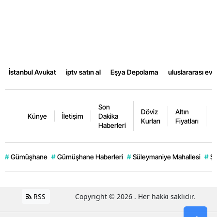
Yalova
Karabük
Kilis
İstanbul Avukat
iptv satın al
Eşya Depolama
uluslararası ev
Osmaniye
Düzce
Son
Döviz
Altın
K
Künye
İletişim
Dakika
Kurları
Fiyatları
F
Haberleri
#
Gümüşhane
#
Gümüşhane Haberleri
#
Süleymaniye Mahallesi
#
Şi
RSS
Copyright © 2026 . Her hakkı saklıdır.