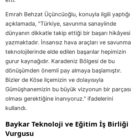
Malatya
Emrah Behzat Üçüncüoğlu, konuyla ilgili yaptığı
Manisa
açıklamada, "Türkiye, savunma sanayiinde
dünyanın dikkatle takip ettiği bir başarı hikâyesi
Kahramanmaraş
yazmaktadır. İnsansız hava araçları ve savunma
Mardin
teknolojilerinde elde edilen başarılar hepimizin
gurur kaynağıdır. Karadeniz Bölgesi de bu
Muğla
dönüşümden önemli pay almaya başlamıştır.
Muş
Bizler de Köse ilçemizin ve dolayısıyla
Nevşehir
Gümüşhanemizin bu büyük vizyonun bir parçası
olması gerektiğine inanıyoruz." ifadelerini
Niğde
kullandı.
Ordu
Baykar Teknoloji
ve Eğitim İş Birliği
Rize
Vurgusu
Sakarya