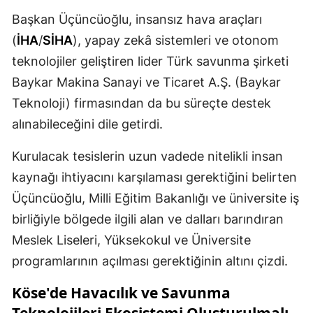
Başkan Üçüncüoğlu, insansız hava araçları
Samsun
(
İHA
/
SİHA
), yapay zekâ sistemleri ve otonom
Siirt
teknolojiler geliştiren lider Türk savunma şirketi
Sinop
Baykar Makina Sanayi ve Ticaret A.Ş. (Baykar
Teknoloji) firmasından da bu süreçte destek
Sivas
alınabileceğini dile getirdi.
Tekirdağ
Kurulacak tesislerin uzun vadede nitelikli insan
Tokat
kaynağı ihtiyacını karşılaması gerektiğini belirten
Trabzon
Üçüncüoğlu, Milli Eğitim Bakanlığı ve üniversite iş
birliğiyle bölgede ilgili alan ve dalları barındıran
Tunceli
Meslek Liseleri, Yüksekokul ve Üniversite
Şanlıurfa
programlarının açılması gerektiğinin altını çizdi.
Uşak
Köse'de
Havacılık
ve Savunma
Teknolojileri Ekosistemi Oluşturulmalı
Van