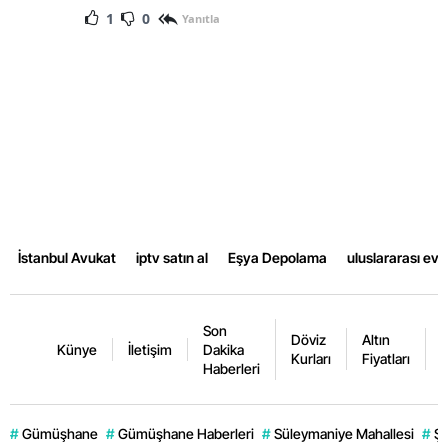
1
0
Yanıtla
İstanbul Avukat
iptv satın al
Eşya Depolama
uluslararası ev
Son
Döviz
Altın
K
Künye
İletişim
Dakika
Kurları
Fiyatları
F
Haberleri
#
Gümüşhane
#
Gümüşhane Haberleri
#
Süleymaniye Mahallesi
#
Şi