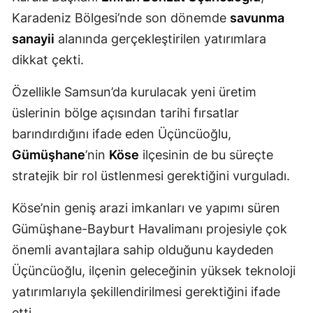
Karadeniz Bölgesi’nde son dönemde
savunma
Mersin
sanayii
alanında gerçekleştirilen yatırımlara
İstanbul
dikkat çekti.
İzmir
Özellikle Samsun’da kurulacak yeni üretim
Kars
üslerinin bölge açısından tarihi fırsatlar
barındırdığını ifade eden Üçüncüoğlu,
Kastamonu
Gümüşhane
’nin
Köse
ilçesinin de bu süreçte
Kayseri
stratejik bir rol üstlenmesi gerektiğini vurguladı.
Kırklareli
Köse’nin geniş arazi imkanları ve yapımı süren
Kırşehir
Gümüşhane-Bayburt Havalimanı projesiyle çok
Kocaeli
önemli avantajlara sahip olduğunu kaydeden
Üçüncüoğlu, ilçenin geleceğinin yüksek teknoloji
Konya
yatırımlarıyla şekillendirilmesi gerektiğini ifade
Kütahya
etti.