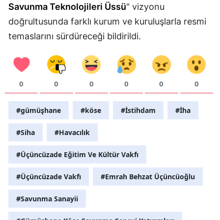
Savunma Teknolojileri Üssü
" vizyonu
doğrultusunda farklı kurum ve kuruluşlarla resmi
temaslarını sürdüreceği bildirildi.
0
0
0
0
0
0
#gümüşhane
#köse
#İstihdam
#İha
#Siha
#Havacılık
#Üçüncüzade Eğitim Ve Kültür Vakfı
#Üçüncüzade Vakfı
#Emrah Behzat Üçüncüoğlu
#Savunma Sanayii