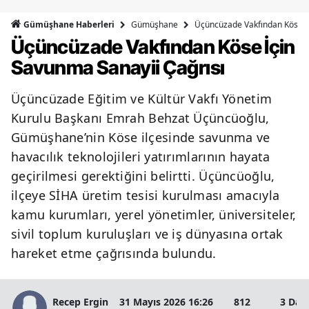
Bilecik
Gümüşhane
Üçüncüzade Vakfından Köse İç
Gümüşhane Haberleri
Üçüncüzade Vakfından Köse İçin
Bingöl
Savunma Sanayii Çağrısı
Bitlis
Üçüncüzade Eğitim ve Kültür Vakfı Yönetim
Bolu
Kurulu Başkanı Emrah Behzat Üçüncüoğlu,
Burdur
Gümüşhane’nin Köse ilçesinde savunma ve
havacılık teknolojileri yatırımlarının hayata
Bursa
geçirilmesi gerektiğini belirtti. Üçüncüoğlu,
Çanakkale
ilçeye SİHA üretim tesisi kurulması amacıyla
Çankırı
kamu kurumları, yerel yönetimler, üniversiteler,
sivil toplum kuruluşları ve iş dünyasına ortak
Çorum
hareket etme çağrısında bulundu.
Denizli
Diyarbakır
Recep Ergin
31 Mayıs 2026 16:26
812
3 Dak