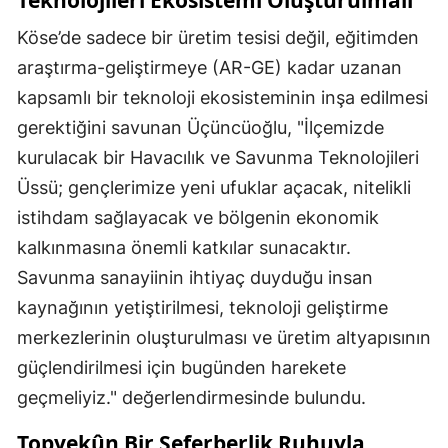
Köse’de sadece bir üretim tesisi değil, eğitimden
Yozgat
araştırma-geliştirmeye (AR-GE) kadar uzanan
Zonguldak
kapsamlı bir teknoloji ekosisteminin inşa edilmesi
Aksaray
gerektiğini savunan Üçüncüoğlu, "İlçemizde
kurulacak bir Havacılık ve Savunma Teknolojileri
Bayburt
Üssü; gençlerimize yeni ufuklar açacak, nitelikli
Karaman
istihdam sağlayacak ve bölgenin ekonomik
Kırıkkale
kalkınmasına önemli katkılar sunacaktır.
Savunma sanayiinin ihtiyaç duyduğu insan
Batman
kaynağının yetiştirilmesi, teknoloji geliştirme
Şırnak
merkezlerinin oluşturulması ve üretim altyapısının
Bartın
güçlendirilmesi için bugünden harekete
geçmeliyiz." değerlendirmesinde bulundu.
Ardahan
Topyekûn Bir Seferberlik Ruhuyla
Iğdır