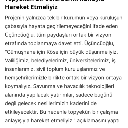
Hareket Etmeliyiz
Yalova
Projenin yalnızca tek bir kurumun veya kuruluşun
Karabük
çabasıyla hayata geçirilemeyeceğini ifade eden
Üçüncüoğlu, tüm paydaşları ortak bir vizyon
Kilis
etrafında toplanmaya davet etti. Üçüncüoğlu,
Osmaniye
"Gümüşhane için Köse için büyük düşünmeliyiz.
Düzce
Valiliğimiz, belediyelerimiz, üniversitelerimiz, iş
insanlarımız, sivil toplum kuruluşlarımız ve
hemşehrilerimizle birlikte ortak bir vizyon ortaya
koymalıyız. Savunma ve havacılık teknolojileri
alanında yapılacak yatırımlar, sadece bugünü
değil gelecek nesillerimizin kaderini de
etkileyecektir. Bu nedenle topyekûn bir çalışma
anlayışıyla hareket etmeliyiz." açıklamasını yaptı.