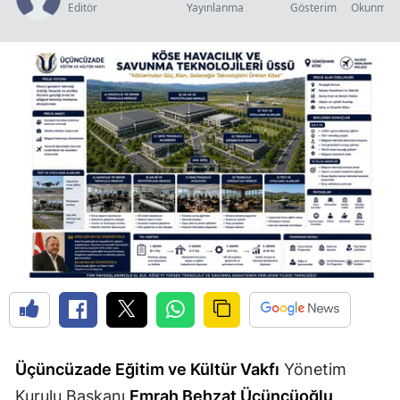
Editör
Yayınlanma
Gösterim
Okunma S
Edirne
Elazığ
Erzincan
Erzurum
Eskişehir
Gaziantep
Giresun
Gümüşhane
Hakkari
Hatay
Üçüncüzade Eğitim ve Kültür Vakfı
Yönetim
Isparta
Kurulu Başkanı
Emrah Behzat Üçüncüoğlu
,